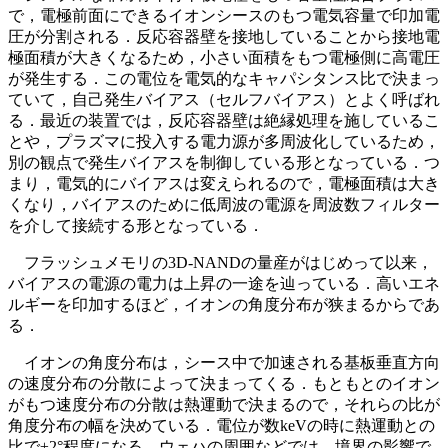
で，電極前面にできるイオンシースのもつ電気容量で印加電
圧が分割される．反応容器壁を接地していることから接地電
極面積が大きくなるため，小さい面積をもつ電極側に高電圧
が発生する．この電位を電気的なキャパシタンス比で決まっ
ていて，自己発生バイアス（セルフバイアス）とよく呼ばれ
る．最近の装置では，反応容器壁は絶縁処理を施しているこ
とや，プラズマに投入する電力源が多周波化しているため，
別の観点で発生バイアスを制御している形となっている．つ
まり，電気的にバイアスは変えられるので，電極面積は大き
くなり，バイアスのために低周波の電源を周波数フィルター
を介して接続する形となっている．
フラッシュメモリの3D-NANDの量産がはじめって以来，
バイアスの電源の電力は上昇の一途を辿っている．高いエネ
ルギーを印加するほど，イオンの角度分布が狭まるからであ
る．
イオンの角度分布は，シース中で加速される基板垂直方向
の速度分布の分散によって決まってくる．もともとのイオン
がもつ速度分布の分散は熱運動で決まるので，それらの比が
角度分布の幅を決めている．電位が数keVの時に熱運動との
比で±2°程度になる．ウェハの周囲などでは，境界の影響で