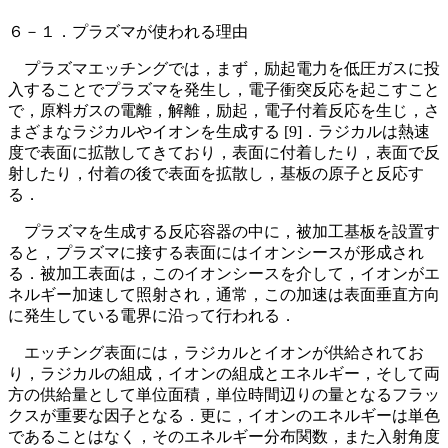
６－１．プラズマが使われる理由
プラズマエッチングでは，まず，励起電力を低圧ガスに投
入することでプラズマを発生し，電子衝突反応を起こすこと
で，原料ガスの電離，解離，励起，電子付着反応を生じ，さ
まざまなラジカルやイオンを生成する [9]．ラジカルは熱速
度で表面に拡散してきており，表面に付着したり，表面で反
射したり，付着の後で表面を拡散し，基板の原子と反応す
る．
プラズマを生成する反応容器の中に，被加工基板を設置す
ると，プラズマに接する表面にはイオンシースが形成され
る．被加工表面は，このイオンシースを介して，イオンがエ
ネルギー加速して照射され，通常，この加速は表面垂直方向
に発生している電界に沿って行われる．
エッチング表面には，ラジカルとイオンが供給されてお
り，ラジカルの組成，イオンの組成とエネルギー，そして両
方の供給量として単位面積，単位時間辺りの量となるフラッ
クスが重要な因子となる．更に，イオンのエネルギーは単色
であることはなく，そのエネルギー分布関数，また入射角度