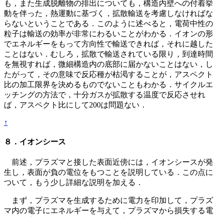
も，また生成脱離物の排出についても，構造内壁への付着挙
動を伴った，熱運動に基づく，拡散輸送を考慮しなければな
らないということである．このように述べると，電荷中性の
粒子は輸送の効率が非常にわるいことがわかる．イオンの形
でエネルギーをもって方向性で輸送できれば，それに越した
ことはない．むしろ，拡散で輸送されている限り，到達時間
を無視すれば，微細構造内の底部に届かないことはない，し
たがって，その意味で反応種が枯渇することが，アスペクト
比の加工限界を決めるものでないこともわかる．サイクルエ
ッチングの方法で，十分ガスが拡散する温度で反応させれ
ば，アスペクト比にして200は問題ない．
↑
８．イオンシース
前述，プラズマと接した表面近傍には，イオンシースが発
生し，表面が負の電位をもつことを説明している．この点に
ついて，もう少し詳細な説明を加える．
まず，プラズマを生成するために電力を印加して，プラズ
マ内の電子にエネルギーを与えて，プラズマから損失する電