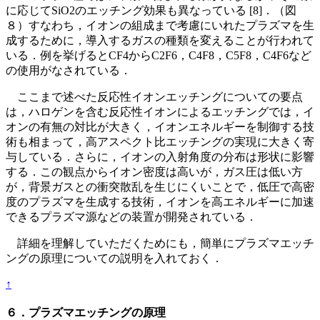
に応じてSiO2のエッチング効果も異なっている [8]．（図
８）すなわち，イオンの組成まで考慮にいれたプラズマを生
成するために，導入するガスの種類を変えることが行われて
いる．例を挙げるとCF4からC2F6，C4F8，C5F8，C4F6など
の使用がなされている．
ここまで述べた反応性イオンエッチングについての要点
は，ハロゲンを含む反応性イオンによるエッチングでは，イ
オンの有無の対比が大きく，イオンエネルギーを制御する技
術も相まって，高アスペクト比エッチングの実現に大きく寄
与している．さらに，イオンの入射角度の分布は形状に影響
する．この観点からイオン密度は高いが，ガス圧は低い方
が，背景ガスとの衝突散乱を生じにくいことで，低圧で高密
度のプラズマを生成する技術，イオンを高エネルギーに加速
できるプラズマ源などの装置が開発されている．
詳細を理解していただくためにも，簡単にプラズマエッチ
ングの原理についての説明を入れておく．
↑
６．プラズマエッチングの原理