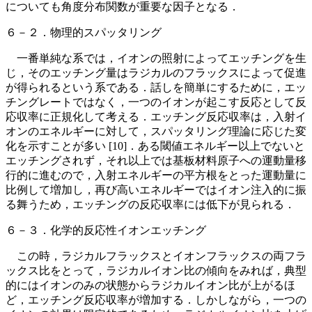
についても角度分布関数が重要な因子となる．
６－２．物理的スパッタリング
一番単純な系では，イオンの照射によってエッチングを生
じ，そのエッチング量はラジカルのフラックスによって促進
が得られるという系である．話しを簡単にするために，エッ
チングレートではなく，一つのイオンが起こす反応として反
応収率に正規化して考える．エッチング反応収率は，入射イ
オンのエネルギーに対して，スパッタリング理論に応じた変
化を示すことが多い [10]．ある閾値エネルギー以上でないと
エッチングされず，それ以上では基板材料原子への運動量移
行的に進むので，入射エネルギーの平方根をとった運動量に
比例して増加し，再び高いエネルギーではイオン注入的に振
る舞うため，エッチングの反応収率には低下が見られる．
６－３．化学的反応性イオンエッチング
この時，ラジカルフラックスとイオンフラックスの両フラ
ックス比をとって，ラジカルイオン比の傾向をみれば，典型
的にはイオンのみの状態からラジカルイオン比が上がるほ
ど，エッチング反応収率が増加する．しかしながら，一つの