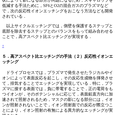
状によって影になる部分が問題になるため，スキャロップを
低減する手法ために，SF6とO2の混合ガスのプラズマなど
で，次の反応性イオンエッチングをおこなう方法なども開発
されている．
以上サイクルエッチングでは，側壁を保護するステップと
底部を除去するステップとのバランスをもって組み合わせる
ことで，高アスペクト比エッチングが実現する．
↑
５．高アスペクト比エッチングの手法（２）反応性イオンエ
ッチング
ドライプロセスでは，プラズマで発生させたラジカルやイ
オンによって表面反応を起こし，その反応生成物を揮発させ
て，排気することでエッチングを実現している．特に，プラ
ズマに接する表面では，負に帯電することで，正の電荷をも
つイオンが，そのポテンシャルに応じて，表面鉛直方向に加
速されて照射されるため，マスクの影になる部分には，イオ
ンが照射されないことで，イオン照射面での反応が際立つこ
とにより，イオン照射の有無による異方的なエッチングが実