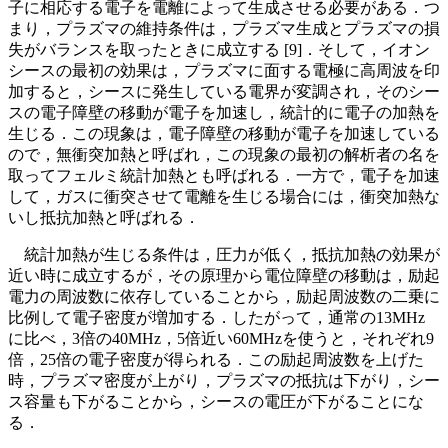
子に相応する電子を電離によって生成させる必要がある．つ
まり，プラズマの維持条件は，プラズマ生成とプラズマの損
失がバランスを取ったときに成立する [9]．そして，イオン
シースの最初の効果は，プラズマに面する電極に高周波を印
加すると，シースに発生している電界が変調され，そのシー
スの電子障壁の移動が電子を加速し，統計的に電子の加熱を
生じる．この現象は，電子障壁の移動が電子を加速している
ので，無衝突加熱と呼ばれ，この現象の最初の解析者の名を
取ってフェルミ統計加熱とも呼ばれる．一方で，電子を加速
して，ガスに衝突させて電離を生じる場合には，衝突加熱な
いし抵抗加熱と呼ばれる．
統計加熱が生じる条件は，圧力が低く，抵抗加熱の効果が
近い時に成立するが，その原理から電位障壁の移動は，励起
電力の周波数に依存していることから，励起周波数の二乗に
比例して電子密度が増加する．したがって，通常の13MHz
に比べ，3倍の40MHz，5倍近い60MHzを使うと，それぞれ9
倍，25倍の電子密度が得られる．この励起周波数を上げた
時，プラズマ密度が上がり，プラズマの抵抗は下がり，シー
ス容量も下がることから，シースの電圧が下がることにな
る．