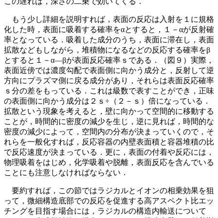
この遅れは，深さの二乗で効いてくる．
もう少し詳細を説明すれば，表面の反応は入射を１に規格
化した時，表面に吸着する確率をαとすると，１－αが反射確
率となっている．吸着した成分のうち，表面に滞在し，表面
拡散などもしながら，堆積物になるなどの反応する確率をβ
とすると１－α―βが表面反応確率ｓである．（図９）実際，
表面近傍では濃度勾配で表面側に向かう成分と，反射して逆
方向にプラズマ側に戻る成分があり，それらは表面反応確率
ｓ分の差をもっている．これは級数で表すことができ，正味
の表面側に向かう成分は２ｓ÷（２－ｓ）倍になっている．
拡散という現象を考えると，壁に向かって空間的に移動する
ことが，時間的に密度の減少を生じ，逆に見れば，時間的な
密度の減少によって，空間内の分布が決まっていくので，そ
れらを一般化すれば，反応容器の内壁表面積と容器堆積の比
で反応速度が決まっている．更に，表面の付着や反応には，
物理吸着をはじめ，化学吸着や脱離，表面反応を含んでいる
ことにも注意しなければならない．
要約すれば，この節ではラジカルとイオンの相乗効果を狙
って，微細構造底部での反応を促進する高アスペクト比エッ
チングを目指す場合には，ラジカルの構造内輸送について