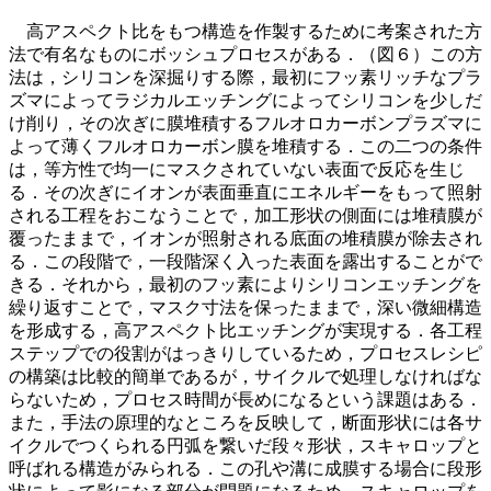
高アスペクト比をもつ構造を作製するために考案された方
法で有名なものにボッシュプロセスがある．（図６）この方
法は，シリコンを深掘りする際，最初にフッ素リッチなプラ
ズマによってラジカルエッチングによってシリコンを少しだ
け削り，その次ぎに膜堆積するフルオロカーボンプラズマに
よって薄くフルオロカーボン膜を堆積する．この二つの条件
は，等方性で均一にマスクされていない表面で反応を生じ
る．その次ぎにイオンが表面垂直にエネルギーをもって照射
される工程をおこなうことで，加工形状の側面には堆積膜が
覆ったままで，イオンが照射される底面の堆積膜が除去され
る．この段階で，一段階深く入った表面を露出することがで
きる．それから，最初のフッ素によりシリコンエッチングを
繰り返すことで，マスク寸法を保ったままで，深い微細構造
を形成する，高アスペクト比エッチングが実現する．各工程
ステップでの役割がはっきりしているため，プロセスレシピ
の構築は比較的簡単であるが，サイクルで処理しなければな
らないため，プロセス時間が長めになるという課題はある．
また，手法の原理的なところを反映して，断面形状には各サ
イクルでつくられる円弧を繋いだ段々形状，スキャロップと
呼ばれる構造がみられる．この孔や溝に成膜する場合に段形