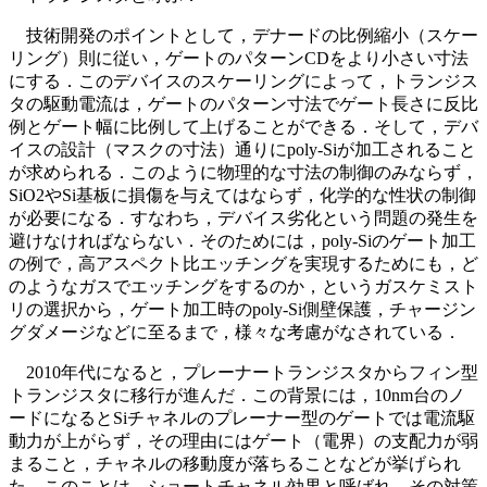
技術開発のポイントとして，デナードの比例縮小（スケー
リング）則に従い，ゲートのパターンCDをより小さい寸法
にする．このデバイスのスケーリングによって，トランジス
タの駆動電流は，ゲートのパターン寸法でゲート長さに反比
例とゲート幅に比例して上げることができる．そして，デバ
イスの設計（マスクの寸法）通りにpoly-Siが加工されること
が求められる．このように物理的な寸法の制御のみならず，
SiO2やSi基板に損傷を与えてはならず，化学的な性状の制御
が必要になる．すなわち，デバイス劣化という問題の発生を
避けなければならない．そのためには，poly-Siのゲート加工
の例で，高アスペクト比エッチングを実現するためにも，ど
のようなガスでエッチングをするのか，というガスケミスト
リの選択から，ゲート加工時のpoly-Si側壁保護，チャージン
グダメージなどに至るまで，様々な考慮がなされている．
2010年代になると，プレーナートランジスタからフィン型
トランジスタに移行が進んだ．この背景には，10nm台のノ
ードになるとSiチャネルのプレーナー型のゲートでは電流駆
動力が上がらず，その理由にはゲート（電界）の支配力が弱
まること，チャネルの移動度が落ちることなどが挙げられ
た．このことは，ショートチャネル効果と呼ばれ，その対策