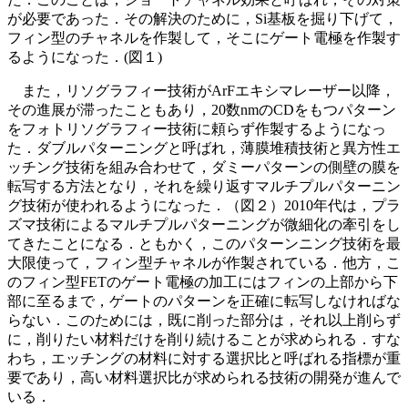
が必要であった．その解決のために，Si基板を掘り下げて，
フィン型のチャネルを作製して，そこにゲート電極を作製す
るようになった．(図１)
また，リソグラフィー技術がArFエキシマレーザー以降，
その進展が滞ったこともあり，20数nmのCDをもつパターン
をフォトリソグラフィー技術に頼らず作製するようになっ
た．ダブルパターニングと呼ばれ，薄膜堆積技術と異方性エ
ッチング技術を組み合わせて，ダミーパターンの側壁の膜を
転写する方法となり，それを繰り返すマルチプルパターニン
グ技術が使われるようになった．（図２）2010年代は，プラ
ズマ技術によるマルチプルパターニングが微細化の牽引をし
てきたことになる．ともかく，このパターンニング技術を最
大限使って，フィン型チャネルが作製されている．他方，こ
のフィン型FETのゲート電極の加工にはフィンの上部から下
部に至るまで，ゲートのパターンを正確に転写しなければな
らない．このためには，既に削った部分は，それ以上削らず
に，削りたい材料だけを削り続けることが求められる．すな
わち，エッチングの材料に対する選択比と呼ばれる指標が重
要であり，高い材料選択比が求められる技術の開発が進んで
いる．