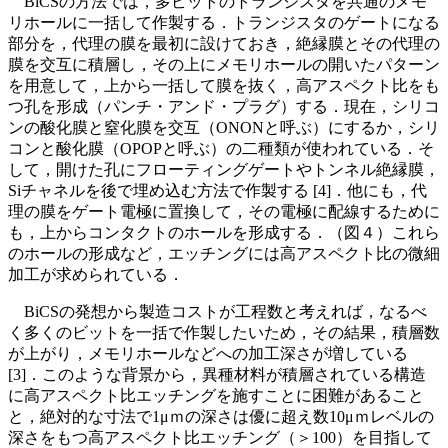
BiCSの方法では，多ビットのトランジスタを共通のメモ
リホールに一括して作製する．トランジスタのゲートになる
部分を，代理の膜を最初に設けておき，絶縁膜とその代理の
膜を交互に積層し，その上にメモリホールの開いたパターン
を用意して，上から一括して膜を抜く，高アスペクト比をも
つ孔を形成（パンチ・アンド・プラグ）する．現在，シリコ
ンの酸化膜と窒化膜を交互（ONONと呼ぶ）にするか，シリ
コンと酸化膜（OPOPと呼ぶ）の二種類が使われている．そ
して，開けた孔にフローティングゲートやトンネル絶縁膜，
Siチャネルを後で埋め込む方法で作製する [4]．他にも，代
理の膜をゲート電極に置換して，その電極に配線するために
も，上からコンタクトのホールを形成する．（図４）これら
のホールの形成など，エッチングには高アスペクト比の微細
加工が求められている．
BiCSの発想から製造コストが工程数と考えれば，なるべ
く多くのビットを一括で作製したいため，その結果，積層数
が上がり，メモリホールなどへの加工深さが増している
[3]．このような背景から，異種材料が積層されている構造
に高アスペクト比エッチングを施すことに困難があること
と，絶対的な寸法で1μｍの深さは優に超え数10μｍレベルの
深さをもつ高アスペクト比エッチング（＞100）を目指して