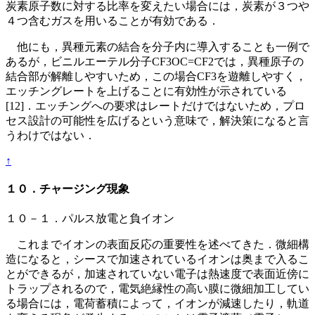
炭素原子数に対する比率を変えたい場合には，炭素が３つや
４つ含むガスを用いることが有効である．
他にも，異種元素の結合を分子内に導入することも一例で
あるが，ビニルエーテル分子CF3OC=CF2では，異種原子の
結合部が解離しやすいため，この場合CF3を遊離しやすく，
エッチングレートを上げることに有効性が示されている
[12]．エッチングへの要求はレートだけではないため，プロ
セス設計の可能性を広げるという意味で，解決策になると言
うわけではない．
↑
１０．チャージング現象
１０－１．パルス放電と負イオン
これまでイオンの表面反応の重要性を述べてきた．微細構
造になると，シースで加速されているイオンは奥まで入るこ
とができるが，加速されていない電子は熱速度で表面近傍に
トラップされるので，電気絶縁性の高い膜に微細加工してい
る場合には，電荷蓄積によって，イオンが減速したり，軌道