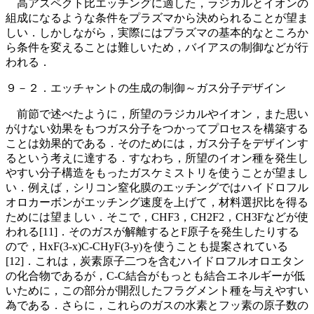
高アスペクト比エッチングに適した，ラジカルとイオンの
組成になるような条件をプラズマから決められることが望ま
しい．しかしながら，実際にはプラズマの基本的なところか
ら条件を変えることは難しいため，バイアスの制御などが行
われる．
９－２．エッチャントの生成の制御～ガス分子デザイン
前節で述べたように，所望のラジカルやイオン，また思い
がけない効果をもつガス分子をつかってプロセスを構築する
ことは効果的である．そのためには，ガス分子をデザインす
るという考えに達する．すなわち，所望のイオン種を発生し
やすい分子構造をもったガスケミストリを使うことが望まし
い．例えば，シリコン窒化膜のエッチングではハイドロフル
オロカーボンがエッチング速度を上げて，材料選択比を得る
ためには望ましい．そこで，CHF3，CH2F2，CH3Fなどが使
われる[11]．そのガスが解離するとF原子を発生したりする
ので，HxF(3-x)C-CHyF(3-y)を使うことも提案されている
[12]．これは，炭素原子二つを含むハイドロフルオロエタン
の化合物であるが，C-C結合がもっとも結合エネルギーが低
いために，この部分が開烈したフラグメント種を与えやすい
為である．さらに，これらのガスの水素とフッ素の原子数の