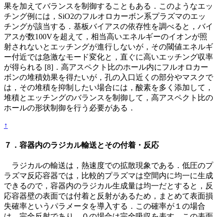
果を加えてバランスを制御することもある．このようなエッ
チング例には，SiO2のフルオロカーボン系プラズマのエッ
チングが該当する．基板バイアスの依存性を調べると，バイ
アスが数100Vを超えて，相当高いエネルギーのイオンが照
射されないとエッチングが進行しないが，その閾値エネルギ
ー付近では急激なモード変化と，直ぐに高いエッチング収率
が得られる [8]．高アスペクト比のホール内にフルオロカー
ボンの堆積効果を得たいが，孔の入口近くの部分やマスクで
は，その堆積を抑制したい場合には，酸素を多く添加して，
堆積とエッチングのバランスを制御して，高アスペクト比の
ホールの形状制御を行う必要がある．
↑
７．容器内のラジカル輸送とその付着・反応
ラジカルの輸送は，熱速度での拡散現象である．低圧のプ
ラズマ反応容器では，比較的プラズマは空間内に均一に生成
できるので，容器内のラジカル生成量は均一だとすると，反
応容器壁の表面では付着と反射があるため，まとめて表面損
失確率というパラメータを導入する．この確率が１の場合
は，完全反射であり，０の場合は完全吸収を表す．この表面