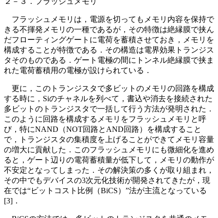
２－３．フラッシュメモリ
フラッシュメモリは，電源を切ってもメモリ内容を保持で
きる不揮発メモリの一種であるが，その特徴は絶縁膜で挟ん
だフローティングゲートに電荷を蓄積させておき，メモリを
構成することが特徴である．その構造は電界効果トランジス
タそのものである．ゲート電極の間にトンネル絶縁膜で挟ま
れた電荷蓄積用の電極が設けられている．
更に，このトランジスタで多ビットのメモリの回路を構成
する時に，Siのチャネルを列べて，書込や消去を接続された
多ビットのトランジスタで一括して行う方法が発明された．
このように回路を構成するメモリをフラッシュメモリと呼
び，特にNAND（NOT回路とAND回路）を構成すること
で，トランジスタの集積度を上げることができてメモリ容量
の増大に貢献した．このフラッシュメモリにも微細化を進め
ると，ゲート辺りの電荷蓄積量が低下して，メモリの動作が
不安定となってしまった．その解決策の多くが取り組まれ，
その中でもデバイスの3次元化技術が開発されてきたが，現
在では“ビットコスト比例（BiCS）”法が主流となっている
[3]．