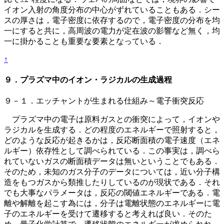
イオン入射の角度分布の中心がずれていることもある．シー
スの厚さは，電子密度に依存するので，電子密度の分布を均
一にすると共に，高周波の電力が定在波の影響など無く，均
一に掛かることも重要な要素となっている．
↑
９．プラズマ中のイオン・ラジカルの生成過程
９－１．エッチャントが生まれる仕組み～電子衝突反応
プラズマ中の電子は原料ガスとの衝突によって，イオンや
ラジカルを生成する．どの程度のエネルギーで照射すると，
どのような反応が起きるかは，反応断面積の電子速度（エネ
ルギー）依存性として調べられている．この事実は，調べら
れていないガスの断面積データは無いということでもある．
そのため，未知のガス分子のデータについては，近い分子構
造をもつガスから類推したりしているのが現状である．それ
でも大事なパラメータは，反応の閾値エネルギーである．電
離や解離を起こす為には，分子は電離状態のエネルギーに電
子のエネルギーを受けて遷移すると考えれば良い．そのた