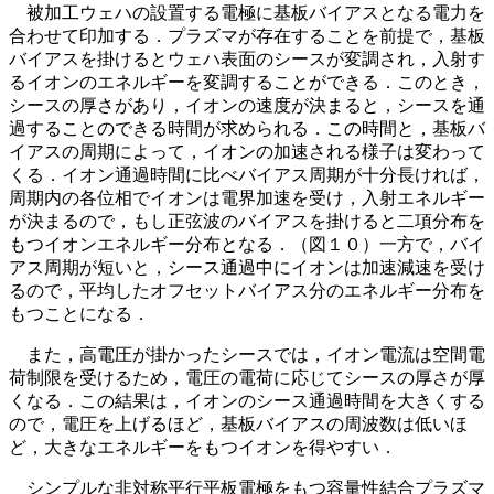
被加工ウェハの設置する電極に基板バイアスとなる電力を
合わせて印加する．プラズマが存在することを前提で，基板
バイアスを掛けるとウェハ表面のシースが変調され，入射す
るイオンのエネルギーを変調することができる．このとき，
シースの厚さがあり，イオンの速度が決まると，シースを通
過することのできる時間が求められる．この時間と，基板バ
イアスの周期によって，イオンの加速される様子は変わって
くる．イオン通過時間に比べバイアス周期が十分長ければ，
周期内の各位相でイオンは電界加速を受け，入射エネルギー
が決まるので，もし正弦波のバイアスを掛けると二項分布を
もつイオンエネルギー分布となる．（図１０）一方で，バイ
アス周期が短いと，シース通過中にイオンは加速減速を受け
るので，平均したオフセットバイアス分のエネルギー分布を
もつことになる．
また，高電圧が掛かったシースでは，イオン電流は空間電
荷制限を受けるため，電圧の電荷に応じてシースの厚さが厚
くなる．この結果は，イオンのシース通過時間を大きくする
ので，電圧を上げるほど，基板バイアスの周波数は低いほ
ど，大きなエネルギーをもつイオンを得やすい．
シンプルな非対称平行平板電極をもつ容量性結合プラズマ