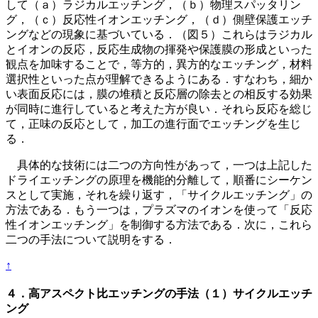
して（ａ）ラジカルエッチング，（ｂ）物理スパッタリン
グ，（ｃ）反応性イオンエッチング，（ｄ）側壁保護エッチ
ングなどの現象に基づいている．（図５）これらはラジカル
とイオンの反応，反応生成物の揮発や保護膜の形成といった
観点を加味することで，等方的，異方的なエッチング，材料
選択性といった点が理解できるようにある．すなわち，細か
い表面反応には，膜の堆積と反応層の除去との相反する効果
が同時に進行していると考えた方が良い．それら反応を総じ
て，正味の反応として，加工の進行面でエッチングを生じ
る．
具体的な技術には二つの方向性があって，一つは上記した
ドライエッチングの原理を機能的分離して，順番にシーケン
スとして実施，それを繰り返す，「サイクルエッチング」の
方法である．もう一つは，プラズマのイオンを使って「反応
性イオンエッチング」を制御する方法である．次に，これら
二つの手法について説明をする．
↑
４．高アスペクト比エッチングの手法（１）サイクルエッチ
ング