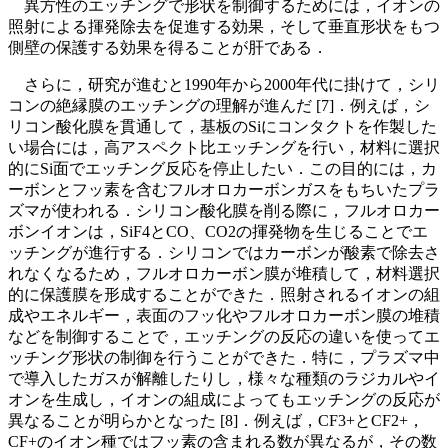
異方性のエッチングで形状を制御するためには，イオンの
照射による揮発除去を促進する効果，そして垂直形状をもつ
側壁の保護する効果を得ることが肝である．
さらに，研究が進むと1990年から2000年代に掛けて，シリ
コンの絶縁膜のエッチングの理解が進んだ [7]．例えば，シ
リコン酸化膜を貫通して，基板のSiにコンタクトを作製した
い場合には，高アスペクト比エッチングを行い，材料に選択
的にSi面でエッチング反応を停止したい．この目的には，カ
ーボンとフッ素を含むフルオロカーボンガスをもちいたプラ
ズマが使われる．シリコン酸化膜を削る際に，フルオロカー
ボンイオンは，SiF4とCO、CO2の揮発物を生じることでエ
ッチングが進行する．シリコンではカーボンが酸素で除去さ
れなくなるため，フルオロカーボン膜が堆積して，材料選択
的に保護膜を形成することができた．照射されるイオンの組
成やエネルギー，表面のフッ化やフルオロカーボン膜の堆積
などを制御することで，エッチングの反応の違いを使ってエ
ッチング形状の制御を行うことができた．特に，プラズマ中
で導入したガスが解離したりし，様々な種類のラジカルやイ
オンを生成し，イオンの組成によってもエッチングの反応が
異なることが明らかとなった [8]．例えば，CF3+とCF2+，
CF+のイオン種ではフッ素の含まれる数が異なるが，その数