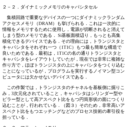
２－２．ダイナミックメモリのキャパシタセル
集積回路で重要なデバイスの一つにダイナミックランダム
アクセスメモリ（DRAM）も挙げられる．これは一次的に
情報をメモリするために使用し，電源が切断されると消えて
しまう型のメモリである． Si基板面積辺り，もっとも高集
積化できるデバイスである．その理由には，トランジスタと
キャパシタをそれぞれ一つ（1T1C）もつ最も簡単な構造で
良いためである．最初は，1T1Cの名の通りトランジスタと
キャパシタをレイアウトしていたが，現在では非常に複雑な
作り方で，ほぼトランジスタの上にキャパシタをつくり込む
ことになっているが，プログラムを実行するノイマン型コン
ピュータには欠かせないデバイスである．
この作製では，トランジスタのチャネルを基板側に掘りこ
み，3次元化されていること，キャパシタはシリンダー型や
ピラー型として高アスペクト比をもつ円筒形状の面につくり
込むことが，行われている．（図３）そのため，非常高いア
スペクト比をもつエッチングなどのプロセス技術の牽引役を
担っている．