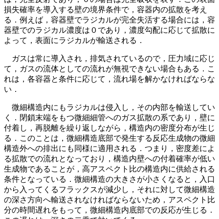
損失確率を導入する壁の境界条件で，容器内の拡散を考え
る．例えば，容器壁でラジカルが完全失活する場合には，容
器壁でのラジカル濃度は０であり，濃度勾配に応じて拡散に
よって，表面にラジカルが輸送される．
ガスは常に導入され，排気されているので，圧力域に応じ
て，ガスの流体としての流れが無視できない場合もある．こ
れは，各容器と条件に応じて，流れ場を解かなければならな
い．
微細構造内にもラジカルは侵入し，その内部を輸送してい
く．閉鎖末端をもつ微細細管へのガス拡散の系であり，壁に
付着し，再脱離を繰り返しながら，構造内の密度分布が生じ
る．このことは，微細構造底部で発生する反応生成物の微細
構造外への排出にも同様に適用される．つまり，密度差によ
る拡散での流れとなっており，構造内壁への付着確率が低い
生成物であることが，高アスペクト比の構造内に供給される
条件となっている．微細構造の大きさが小さくなると，入口
から入ってくるフラックスが減少し，それに対して微細構造
の深さ方向へ輸送されなければならないため，アスペクト比
分の時間遅れをもって，微細構造内底部での反応が生じる．