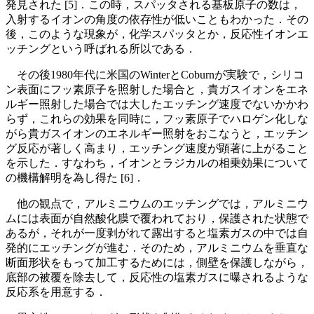
発見された [5]．この時，スパッタされる基板原子の数は，
入射するイオンの角度の依存性が低いこともわかった．その
後，このような現象が，化学スパッタとか，反応性イオンエ
ッチングという呼ばれる所以である．
その後1980年代に米国のWinterとCoburnが実験で，シリコ
ン表面にフッ素原子を照射した場合と，貴ガスイオンをエネ
ルギー照射した場合では大したエッチング速度でないかかわ
らず，これらの効果を同時に，フッ素原子でハロゲン化しな
がら貴ガスイオンのエネルギー照射をおこなうと，エッチン
グ反応が著しく高まり，エッチング速度が顕著に上がること
を示した．すなわち，イオンとラジカルの相乗効果について
の機構解明を為し得た [6]．
他の観点で，アルミニウムのエッチングでは，アルミニウ
ムには表面が自然酸化膜で覆われており，保護された状態で
あるが，それが一度剥がれて露出すると塩素ガスの中では自
発的にエッチングが進む．そのため，アルミニウムを垂直な
断面形状をもって加工するためには，側壁を保護しながら，
底部の被覆を除去して，反応性の塩素ガスに曝されるような
反応系を用意する．