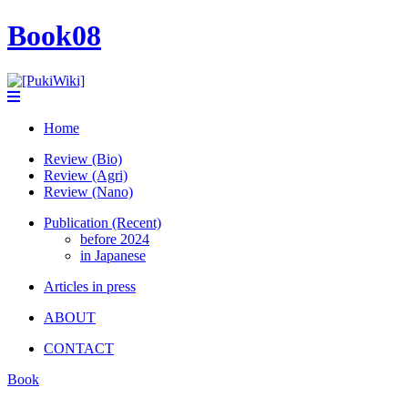
Book08
Home
Review (Bio)
Review (Agri)
Review (Nano)
Publication (Recent)
before 2024
in Japanese
Articles in press
ABOUT
CONTACT
Book