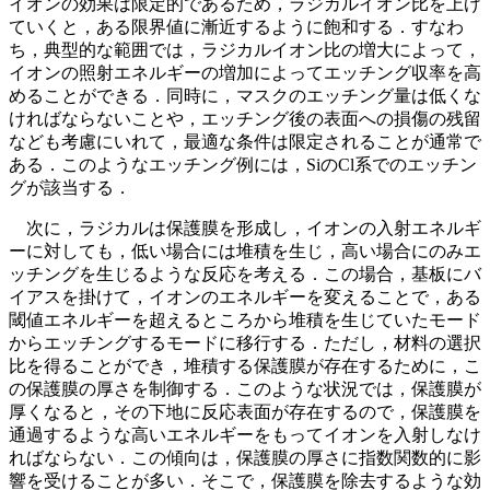
イオンの効果は限定的であるため，ラジカルイオン比を上げ
ていくと，ある限界値に漸近するように飽和する．すなわ
ち，典型的な範囲では，ラジカルイオン比の増大によって，
イオンの照射エネルギーの増加によってエッチング収率を高
めることができる．同時に，マスクのエッチング量は低くな
ければならないことや，エッチング後の表面への損傷の残留
なども考慮にいれて，最適な条件は限定されることが通常で
ある．このようなエッチング例には，SiのCl系でのエッチン
グが該当する．
次に，ラジカルは保護膜を形成し，イオンの入射エネルギ
ーに対しても，低い場合には堆積を生じ，高い場合にのみエ
ッチングを生じるような反応を考える．この場合，基板にバ
イアスを掛けて，イオンのエネルギーを変えることで，ある
閾値エネルギーを超えるところから堆積を生じていたモード
からエッチングするモードに移行する．ただし，材料の選択
比を得ることができ，堆積する保護膜が存在するために，こ
の保護膜の厚さを制御する．このような状況では，保護膜が
厚くなると，その下地に反応表面が存在するので，保護膜を
通過するような高いエネルギーをもってイオンを入射しなけ
ればならない．この傾向は，保護膜の厚さに指数関数的に影
響を受けることが多い．そこで，保護膜を除去するような効