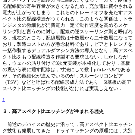
る配線間の寄生容量が大きくなるため，充放電に費やされる
電力が上がってしまう．これらのトレードオフを充たすアス
ペクト比の配線構造がつくられる．このような関係は，トラ
ンジスタの微細化が消費電力一定で動作速度を高めるスケー
リング則と言うのに対し，配線の逆スケーリング則と呼ばれ
る．現在のところ，配線層数は十数層から二十数層になって
おり，製造コストの方が懸念材料であり，ビアとトレンチを
一括作製するデュアルダマシン方法の導入となり，高アスペ
クト比をもつ配線構造を作製する要求はない．しかしなが
ら，ウェハの貼り付けで3次元実装が本格化しており，基板
の裏から表に通す配線は，寸法にして数十μｍレベルである
が，その微細化が進んでいるのが，スルーシリコンビア
（TSV）などと呼ばれる配線形成方法であり，Si基板の高ア
スペクト比エッチングの技術がなければ実現しえない．
↑
３．高アスペクト比エッチングが生まれる歴史
前述のデバイスの歴史に沿って，高アスペクト比エッチン
グ技術も発展してきた．ドライエッチングの原理には，大別