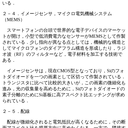
いる．
２－４．イメージセンサ，マイクロ電気機械システム
（MEMS）
スマートフォンの台頭で世界的な電子デバイスのマーケッ
トが開け，小型で低消費電力なセンサーがMEMSとして作製
されている．少し指向が異なる点としては，機械的な構造と
してマイクロフォンのダイアフラム構造を形成したり，ラジ
オ波（RF）のフィルターなど，電子材料を加工する技術で
ある．
イメージセンサは，現在CMOS型となっており，Siのフォ
トダイオードを一つの画素として区切って作製されている．
トランジスタに比べて比較的大きいが，この画素の微細化も
進み，光の収集量を高めるために，Siのフォトダイオードの
素子分離のためにSi基板に高アスペクト比エッチングが求め
られている．
２－５．配線
配線が微細化されると電気抵抗が高くなるために，その断
面アスペクト比を膜厚方向に高めたくなる．一方で，隣接す