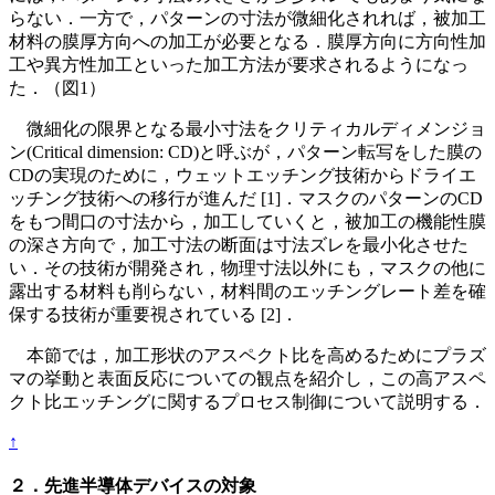
らない．一方で，パターンの寸法が微細化されれば，被加工
材料の膜厚方向への加工が必要となる．膜厚方向に方向性加
工や異方性加工といった加工方法が要求されるようになっ
た．（図1）
微細化の限界となる最小寸法をクリティカルディメンジョ
ン(Critical dimension: CD)と呼ぶが，パターン転写をした膜の
CDの実現のために，ウェットエッチング技術からドライエ
ッチング技術への移行が進んだ [1]．マスクのパターンのCD
をもつ間口の寸法から，加工していくと，被加工の機能性膜
の深さ方向で，加工寸法の断面は寸法ズレを最小化させた
い．その技術が開発され，物理寸法以外にも，マスクの他に
露出する材料も削らない，材料間のエッチングレート差を確
保する技術が重要視されている [2]．
本節では，加工形状のアスペクト比を高めるためにプラズ
マの挙動と表面反応についての観点を紹介し，この高アスペ
クト比エッチングに関するプロセス制御について説明する．
↑
２．先進半導体デバイスの対象