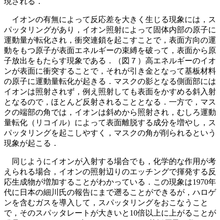
現される．
イオンの有無によって反応差を大きく生じる現象には，ス
パッタリングがあり，イオン照射によって固体内部の原子に
運動量が転化され，衝突連鎖を起こすことで，表面方向の運
動をもつ原子が表面エネルギーの束縛を破って，表面から原
子放出をもたらす現象である．（図７）高エネルギーのイオ
ンが表面に衝突することで，それが引き金となって基板材料
の原子に運動量転化が起きる．マスクの影となる側面部には
イオンは照射されず，例え照射しても表面をかすめる斜入射
となるので，ほとんど反射されることとなる．一方で，マス
クの端部の角では，イオンは斜めから照射され，むしろ運動
量転化（リコイル）によって表面離脱する成分を増やし，ス
パッタリングを起こしやすく，マスクの角が削られるという
現象が起こる．
同じようにイオンが入射する場合でも，化学的な作用が考
えられる場合，イオンの照射辺りのエッチングで揮発する反
応生成物が増加することがわかっている．この現象は1970年
代に日本の細川氏の報告にまで遡ることができるが，ハロゲ
ンを含むガスを導入して，スパッタリングをおこなうこと
で，そのスパッタレートが大きいと10倍以上に上がることが