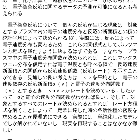
め，量子化学計算で，遷移状態のエネルギーが求められれ
ば，電子衝突反応に関するデータの予測が可能になるとも考
えられる．
電子衝突反応について，個々の反応が生じる現象は，対象
とするプラズマ内の電子の速度分布と反応の断面積との積の
統計平均によって決められる [8]．実際には，反応によって
電子速度分布も変わるため，これらの関係式としてボルツマ
ン方程式を満たすように決まるはずである．すなわち，プラ
ズマ中の電子速度分布関数が決められれば，これはマックス
ウェル分布を仮定すれば電子温度とも呼べる値で，反応速度
断面積との関係から反応速度係数（反応レート）を示すこと
ができる．見通しの良い考え方は，＜＞を平均とし，電子の
速度依存の反応断面積σ（ｖ）と電子の速度分布関数ｆ
（ｖ）とするとき，＜σｖ＞がレートを決めている．したが
って，σと電子の速度分布関数がわかれば良い．そして，対
象とするすべてのレートが決められるとすれば，レート方程
式を解くことによって，定常に達した時の各活性種の密度を
求めることが原理的にできる．実際には，単純化したモデル
でしか解かれていないし，現実を再現することはなかなか難
しい．