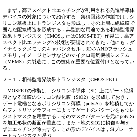
まず，高アスペクト比エッチングが利用される先進半導体
デバイスの対象について紹介する．集積回路の作製では，シ
リコン基板上にトランジスタを形成し，その上層に絶縁膜で
囲んだ配線構造を形成する．典型的な用途である相補型電界
効果トランジスタ（CMOSまたはCMOS-FET）作製に，高ア
スペクト比エッチングの技術が要請されてきた．他にも，ダ
イナミックメモリのキャパシタセル，3D-NANDフラッシュ
メモリ，イメージセンサなどのマイクロ電気機械システム
（MEMS）の製造に，この技術が重要な位置付けとなってい
る．
２－１．相補型電界効果トランジスタ（CMOS-FET）
MOSFETの作製は，シリコン半導体（Si）上にゲート絶縁
膜となる薄膜のシリコン酸化膜（SiO2）を形成しておき，
ゲート電極となるポリシリコン薄膜（poly-Si）を堆積してか
らフォトリソグラフィーによってゲートのパターンをもつレ
ジストマスクを用意する．そのマスクパターンを元にpoly-Si
を加工形状の断面が垂直に，また下地のSiO2に損傷を与え
ずにエッチング除去する．この形のデバイスは，Siプレーナ
ートランジスタと呼ぶ．