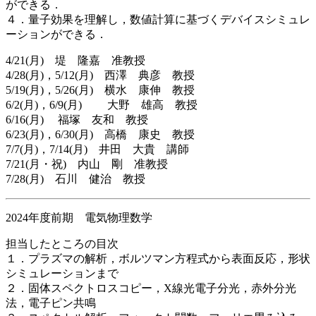
ができる．
４．量子効果を理解し，数値計算に基づくデバイスシミュレ
ーションができる．
4/21(月) 堤 隆嘉 准教授
4/28(月)，5/12(月) 西澤 典彦 教授
5/19(月)，5/26(月) 横水 康伸 教授
6/2(月)，6/9(月) 大野 雄高 教授
6/16(月) 福塚 友和 教授
6/23(月)，6/30(月) 高橋 康史 教授
7/7(月)，7/14(月) 井田 大貴 講師
7/21(月・祝) 内山 剛 准教授
7/28(月) 石川 健治 教授
2024年度前期 電気物理数学
担当したところの目次
１．プラズマの解析，ボルツマン方程式から表面反応，形状
シミュレーションまで
２．固体スペクトロスコピー，X線光電子分光，赤外分光
法，電子ピン共鳴