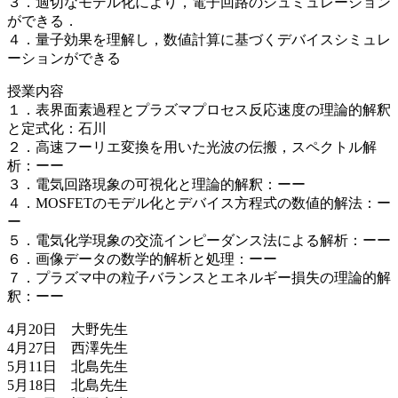
３．適切なモデル化により，電子回路のシュミュレーション
ができる．
４．量子効果を理解し，数値計算に基づくデバイスシミュレ
ーションができる
授業内容
１．表界面素過程とプラズマプロセス反応速度の理論的解釈
と定式化：石川
２．高速フーリエ変換を用いた光波の伝搬，スペクトル解
析：ーー
３．電気回路現象の可視化と理論的解釈：ーー
４．MOSFETのモデル化とデバイス方程式の数値的解法：ー
ー
５．電気化学現象の交流インピーダンス法による解析：ーー
６．画像データの数学的解析と処理：ーー
７．プラズマ中の粒子バランスとエネルギー損失の理論的解
釈：ーー
4月20日 大野先生
4月27日 西澤先生
5月11日 北島先生
5月18日 北島先生