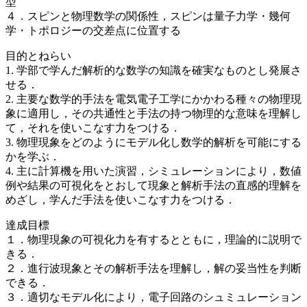
型
４．スピンと物理数学の関係性，スピンは量子力学・幾何
学・トポロジーの交差点に位置する
目的とねらい
1. 学部で学んだ解析的な数学の知識を確実なものとし発展さ
せる．
2. 主要な数学的手法を電気電子工学にかかわる種々の物理現
象に適用し，その共通性と手法の持つ物理的な意味を理解し
て，それを使いこなす力をつける．
3. 物理現象をどのようにモデル化し数学的解析を可能にする
かを学ぶ．
4. 主に計算機を用いた演習，シミュレーションにより，数値
例や結果の可視化をとおして現象と解析手法の直感的理解を
めざし，学んだ手法を使いこなす力をつける．
達成目標
１．物理現象の可視化力を有するとともに，理論的に説明で
きる．
２．進行波現象とその解析手法を理解し，解の妥当性を判断
できる．
３．適切なモデル化により，電子回路のシュミュレーション