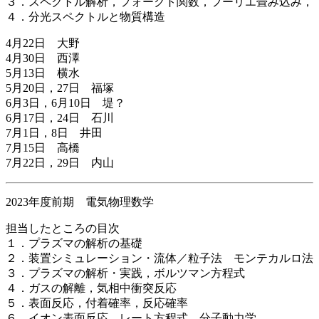
３．スペクトル解析，フォークト関数，フーリエ畳み込み，
４．分光スペクトルと物質構造
4月22日 大野
4月30日 西澤
5月13日 横水
5月20日，27日 福塚
6月3日，6月10日 堤？
6月17日，24日 石川
7月1日，8日 井田
7月15日 高橋
7月22日，29日 内山
2023年度前期 電気物理数学
担当したところの目次
１．プラズマの解析の基礎
２．装置シミュレーション・流体／粒子法 モンテカルロ法
３．プラズマの解析・実践，ボルツマン方程式
４．ガスの解離，気相中衝突反応
５．表面反応，付着確率，反応確率
６．イオン表面反応，レート方程式，分子動力学