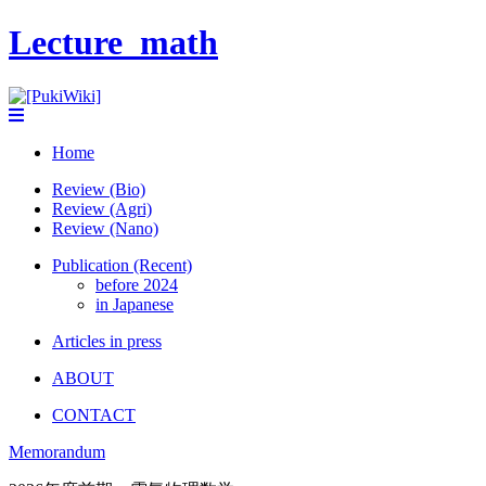
Lecture_math
Home
Review (Bio)
Review (Agri)
Review (Nano)
Publication (Recent)
before 2024
in Japanese
Articles in press
ABOUT
CONTACT
Memorandum