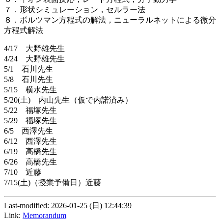
７．形状シミュレーション，セルラー法
８．ボルツマン方程式の解法，ニューラルネットによる微分
方程式解法
4/17 大野雄先生
4/24 大野雄先生
5/1 石川先生
5/8 石川先生
5/15 横水先生
5/20(土) 内山先生（仮で内諾済み）
5/22 福塚先生
5/29 福塚先生
6/5 西澤先生
6/12 西澤先生
6/19 高橋先生
6/26 高橋先生
7/10 近藤
7/15(土)（授業予備日）近藤
Last-modified: 2026-01-25 (日) 12:44:39
Link:
Memorandum