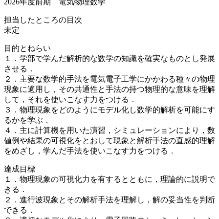
2026年度前期 電気物理数学
担当したところの目次
未定
目的とねらい
１．学部で学んだ解析的な数学の知識を確実なものとし発展
させる．
２．主要な数学的手法を電気電子工学にかかわる種々の物理
現象に適用し，その共通性と手法の持つ物理的な意味を理解
して，それを使いこなす力をつける．
３．物理現象をどのようにモデル化し数学的解析を可能にす
るかを学ぶ．
４．主に計算機を用いた演習，シミュレーションにより，数
値例や結果の可視化をとおして現象と解析手法の直感的理解
をめざし，学んだ手法を使いこなす力をつける．
達成目標
１．物理現象の可視化力を有するとともに，理論的に説明で
きる．
２．進行波現象とその解析手法を理解し，解の妥当性を判断
できる．