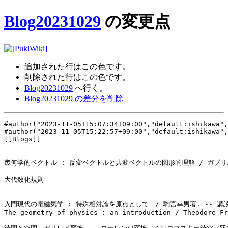
Blog20231029
の変更点
追加された行は
この色
です。
削除された行は
この色
です。
Blog20231029
へ行く。
Blog20231029 の差分を削除
#author("2023-11-05T15:07:34+09:00","default:ishikawa",
#author("2023-11-05T15:22:57+09:00","default:ishikawa",
[[Blogs]]

----

幾何学的ベクトル : 反変ベクトルと共変ベクトルの図形的理解 / ガブリエル・
大代数化規則

入門現代の電磁気学 : 特殊相対論を原点として　/ 駒宮幸男著. -- 講談社,
The geometry of physics : an introduction / Theodore Fr