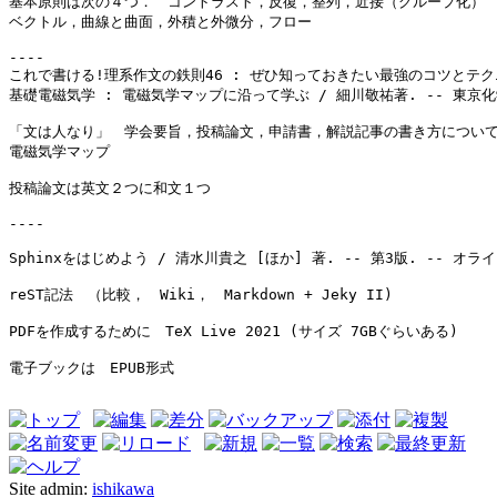
基本原則は次の４つ．　コントラスト，反復，整列，近接（グループ化）
ベクトル，曲線と曲面，外積と外微分，フロー
これで書ける!理系作文の鉄則46 : ぜひ知っておきたい最強のコツとテクニッ
基礎電磁気学 : 電磁気学マップに沿って学ぶ / 細川敬祐著. -- 東京化学同
「文は人なり」　学会要旨，投稿論文，申請書，解説記事の書き方につい
電磁気学マップ
投稿論文は英文２つに和文１つ
----
Sphinxをはじめよう / 清水川貴之 [ほか] 著. -- 第3版. -- オラ
reST記法　（比較，　Wiki，　Markdown + Jeky II)
PDFを作成するために　TeX Live 2021 (サイズ 7GBぐらいある)
電子ブックは　EPUB形式
Site admin:
ishikawa