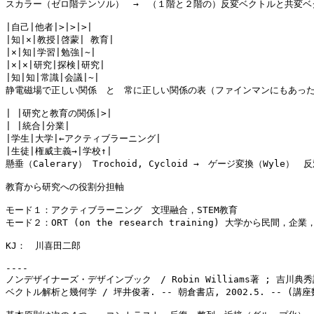
スカラー（ゼロ階テンソル）　→　（１階と２階の）反変ベクトルと共変ベ
|自己|他者|>|>|>|
|知|×|教授|啓蒙| 教育|
|×|知|学習|勉強|~|
|×|×|研究|探検|研究|
|知|知|常識|会議|~|
静電磁場で正しい関係　と　常に正しい関係の表（ファインマンにもあっ
| |研究と教育の関係|>|
| |統合|分業|
|学生|大学|←アクティブラーニング|
|生徒|権威主義→|学校↑|
懸垂（Calerary） Trochoid, Cycloid →　ゲージ変換（Wyl
教育から研究への役割分担軸
モード１：アクティブラーニング　文理融合，STEM教育
モード２：ORT (on the research training) 大学から民間
KJ：　川喜田二郎
ノンデザイナーズ・デザインブック　/ Robin Williams著 ; 吉川典秀訳
ベクトル解析と幾何学 / 坪井俊著. -- 朝倉書店, 2002.5. -- (講座