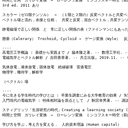
時間と空間　ガリレイ変換　→　ローレンツ変換　ミンコフスキー時空（双
3rd ed. 2011 あり
スカラー（ゼロ階テンソル）　→　（１階と２階の）反変ベクトルと共変ベ
ベクトル場と流れ，余接と位相，　共変と反変，混合ベクトル，共変テンソル
静電磁場で正しい関係　と　常に正しい関係の表（ファインマンにもあっ
懸垂（Calerary） Trochoid, Cycloid →　ゲージ変換（Wyl
高電圧工学概論 : 基礎から実践まで / 脇本隆之著. -- 数理工学社. -
電磁気学とベクトル解析 / 吉田善章著. -- 共立出版, 2019.11. -- (数学
気体放電，液体放電，固体放電　絶縁破壊　雷過電圧
物理学，幾何学，解析学
（ベクトル）場
今に生きる学生時代の学びとは : 卒業生調査にみる大学教育の効果 / 矢野眞和著
入門現代の電磁気学 : 特殊相対論を原点として　/ 駒宮幸男著. -- 講談社,
スティグリッツ「生涯研究の時代」Creating a learning society 
時間と空間　ガリレイ変換　→　ローレンツ変換　ミンコフスキー時空（双
学び方を学ぶ，考え方を変える．　人的資本理論（Human capital）