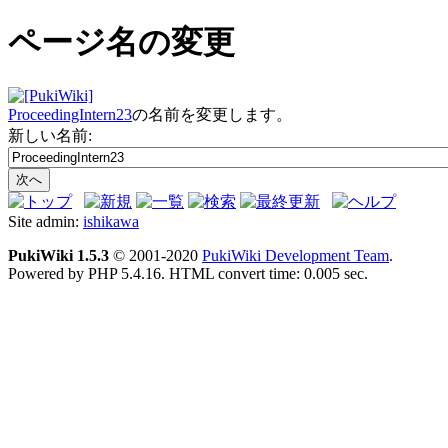
ページ名の変更
ProceedingIntern23
の名前を変更します。
新しい名前:
Site admin:
ishikawa
PukiWiki 1.5.3
© 2001-2020
PukiWiki Development Team
.
Powered by PHP 5.4.16. HTML convert time: 0.005 sec.