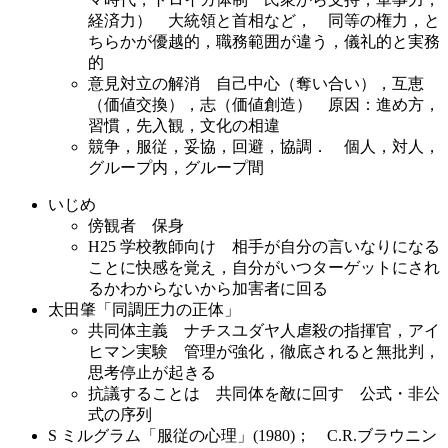
経済力） 大統領と首相など， 同等の権力，と
ちらかが優越的，職務範囲が違う，儀礼的と実務
的
意見対立の解消 自己中心（奪い合い），互恵
（価値交換），志（価値創造） 原因：進め方，
習慣，先入観，文化の相違
競争，服従，妥協，回避，協調． 個人，対人，
グループ内，グループ間
いじめ
傍観者 保身
H25 学校教師向け 相手が自分の言いなりになる
ことに快感を覚え，自分がいつターゲットにされ
るかわからないから加害者に回る
太田肇「同調圧力の正体」
共同体主義 ナチスユダヤ人虐殺の指揮官，アイ
ヒマン実験 管理が強化，徹底されると無批判，
思考停止が起きる
抗議することは 共同体を敵に回す 公式・非公
式の序列
S ミルグラム「服従の心理」(1980)； C.R.ブラウニン