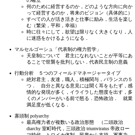
の確立
何のために経営するのか，どのような方向に向か
って経営するのか，将来のビジョン（具体的に）
すべての人が活き活きと仕事に励み，生活を楽し
む（繁栄，平和，幸福）
時に往々にして，欲望は限りなく大きくなり，人
に迷惑をかけるようになる．
マルセルゴーシュ「代表制の権力哲学」
天皇制について 君主になれないことが平等にあ
ることで世襲を批判しない．代表民主制の意義
行動分析 ５つのフィールドマネージャータイプ
絶対君主，友達，職人，積極関与，バランスの５
つ． 自分と異なる意見には聞く耳をもたず，感
情的な発現が多く，イライラした態度を出す，多
くのメンバーがいる前で怒る．恐怖政治． 就業
満足度が低くなる．
寡頭制 polyarchy
最高権力者が複数いる政治形態 （二頭政治
diarchy 室町時代，三頭政治 triumviratus 帝政ロー
マ時代，トロイカ体制 民衆から支持，軍事力，