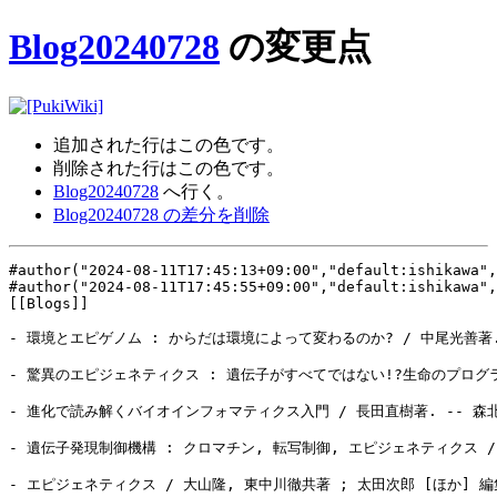
Blog20240728
の変更点
追加された行は
この色
です。
削除された行は
この色
です。
Blog20240728
へ行く。
Blog20240728 の差分を削除
#author("2024-08-11T17:45:13+09:00","default:ishikawa",
#author("2024-08-11T17:45:55+09:00","default:ishikawa",
[[Blogs]]

- 環境とエピゲノム : からだは環境によって変わるのか? / 中尾光善著. --
- 驚異のエピジェネティクス : 遺伝子がすべてではない!?生命のプログラムの秘密 = Am
- 進化で読み解くバイオインフォマティクス入門 / 長田直樹著. -- 森北出版
- 遺伝子発現制御機構 : クロマチン, 転写制御, エピジェネティクス / 田
- エピジェネティクス / 大山隆, 東中川徹共著 ; 太田次郎 [ほか] 編集. 