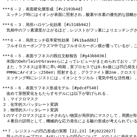
***６－２．表面硬化層形成 [#c2193b4d]
　エッチング時にはイオンが表面に照射され，酸素や水素の優先的な脱離が促
***６－３．局所ハロゲン化効果 [#i518b942]
　気相中のフッ素濃度が上がるほど，レジストがフッ素によりエッチング
***６－４．局所エッチ収率変性効果 [#k1badd82]
　フルオロカーボンプラズマ中ではフルオロカーボン膜が覆っているが，
***６－５．表面ラフネスの既往文献報告 [#g43bb036]
　米国のOehrleinやGravesらによってレビューがまとめられて
　また，ラフネスは非常に早い時期，実プロセスでは0.6s後には凹凸発生
　PMMAにArイオン（250eV）照射すると，グラファイト層2nm，ク
　エッチング時にレジストには，イオンとラジカル（電気中性な活性種），
***６－６．表面ラフネス形成モデル [#pdcdf540]
　改めて形態変化をもたらすモデルには以下が挙げられる． 
１．マイクロマスク
２．化学的スパッタレート変調
３．物理的スパッタレート変調
１のマイクロマスクはエッチされない物質が局所的にマスクして，周囲が削れ
　４番目の説明として，機械的な応力発生による皺の形成が考えられている
**７．レジストへの凹凸形成の実際 [22,23] [#j0222027]
　我々のグループでは，ArFレジストの凹凸について，どのように発生す