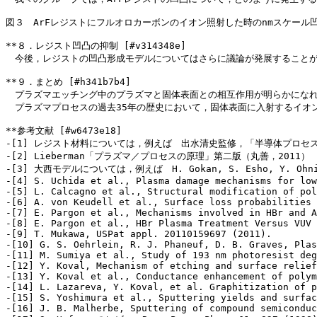
図３　ArFレジストにフルオロカーボンのイオン照射した時のnmスケール凹
**８．レジスト凹凸の抑制 [#v314348e]
　今後，レジストの凹凸形成モデルについてはさらに議論が発展すること
**９．まとめ [#h341b7b4]
　プラズマエッチング中のプラズマと固体表面との相互作用が明らかにな
　プラズマプロセスの過去35年の歴史において，固体表面に入射するイオ
**参考文献 [#w6473e18]
-[1] レジスト材料については，例えば　出水清史監修，「半導体プロセス教
-[2] Lieberman「プラズマ／プロセスの原理」第二版（丸善，2011）
-[3] 大西モデルについては，例えば　H. Gokan, S. Esho, Y. Ohnishi, 
-[4] S. Uchida et al., Plasma damage mechanisms for low
-[5] L. Calcagno et al., Structural modification of pol
-[6] A. von Keudell et al., Surface loss probabilities 
-[7] E. Pargon et al., Mechanisms involved in HBr and A
-[8] E. Pargon et al., HBr Plasma Treatment Versus VUV 
-[9] T. Mukawa, USPat appl. 20110159697 (2011).
-[10] G. S. Oehrlein, R. J. Phaneuf, D. B. Graves, Plas
-[11] M. Sumiya et al., Study of 193 nm photoresist deg
-[12] Y. Koval, Mechanism of etching and surface relief
-[13] Y. Koval et al., Conductance enhancement of polym
-[14] L. Lazareva, Y. Koval, et al. Graphitization of p
-[15] S. Yoshimura et al., Sputtering yields and surfac
-[16] J. B. Malherbe, Sputtering of compound semiconduc