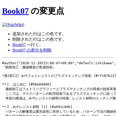
Book07
の変更点
追加された行は
この色
です。
削除された行は
この色
です。
Book07
へ行く。
Book07 の差分を削除
#author("2020-11-20T23:08:47+09:00","default:ishikawa",
『精密加工・微細構造の形成技術』
*第2節[2] ArFフォトレジストのプラズマエッチング技術 [#rf187b12
**１．はじめに [#h8a9dd00]
　微細加工はフォトリソグラフィーとプラズマエッチングの両者の技術革
　ここでは，マスクパターンの転写技術であるプラズマエッチングに絞っ
　本節の構成は，ArFレジストの材料の特徴，レジスト材料のエッチング
**２．ArFレジスト材料 [1] [#a092c84b]
　パターンの解像度は露光波長に依存しているため，パターン寸法の微細化の