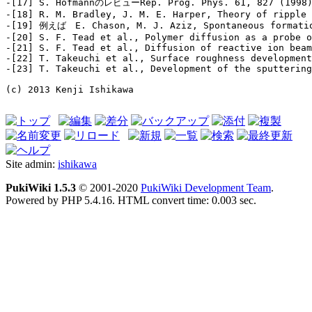
-[17] S. HofmannのレビューRep. Prog. Phys. 61, 827 (199
-[18] R. M. Bradley, J. M. E. Harper, Theory of ripple 
-[19] 例えば　E. Chason, M. J. Aziz, Spontaneous formation
-[20] S. F. Tead et al., Polymer diffusion as a probe o
-[21] S. F. Tead et al., Diffusion of reactive ion beam
-[22] T. Takeuchi et al., Surface roughness development
-[23] T. Takeuchi et al., Development of the sputtering
(c) 2013 Kenji Ishikawa
Site admin:
ishikawa
PukiWiki 1.5.3
© 2001-2020
PukiWiki Development Team
.
Powered by PHP 5.4.16. HTML convert time: 0.003 sec.