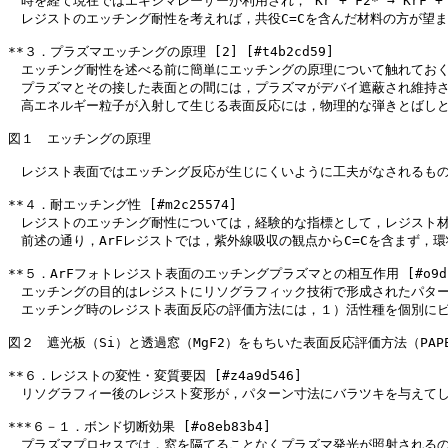
　時を経て現在ではエキシマレーザーが利用され， Kr + F2* → K
　レジストのエッチング耐性を考えれば，共役C=Cを含んだ材料の方が望
**３．プラズマエッチングの原理 [2] [#t4b2cd59]
　エッチング耐性を述べる前に簡単にエッチングの原理について触れてお
　プラズマとその接した表面との間には，プラズマがデバイ遮蔽され維持さ
　高エネルギー粒子が入射して生じる表面反応には，物理的な弾きとばし
図１　エッチングの原理
　レジスト表面ではエッチング反応が生じにくいように工夫がなされるも
**４．耐エッチング性 [#m2c25574]
　レジストのエッチング耐性については，経験的な指標として，レジスト材
　前述の通り，ArFレジストでは，紫外線吸収の観点からC=Cを含まず
**５．ArFフォトレジスト表面のエッチングプラズマとの相互作用 [#o9db
　エッチングの目的はレジストにリソグラフィック技術で形成されたパター
　エッチング時のレジスト表面反応の評価方法には，１）活性種を個別にビ
図２　遮光板（Si）と透過窓（MgF2）をもちいた表面反応評価方法（PAP
**６．レジストの変性・変質要因 [#z4a9d546]
　リソグラフィー後のレジスト変形が，パターン寸法にバラツキを与えて
***６－１．ボンド切断効果 [#o8eb83b4]
　プラズマプロセスでは，窓を隔てることなくプラズマ発光が照射されるの