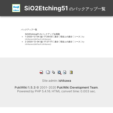
SiO2Etching51
のバックアップ一覧
バックアップ一覧
SiO2Etching51 のバックアップを削除
1 (2020-12-04 (金) 17:26:03)
[
差分
|
現在との差分
|
ソース
] by
ishikawa(default:ishikawa)
2 (2020-12-04 (金) 17:27:17)
[
差分
|
現在との差分
|
ソース
] by
ishikawa(default:ishikawa)
Site admin:
ishikawa
PukiWiki 1.5.3
© 2001-2020
PukiWiki Development Team
.
Powered by PHP 5.4.16. HTML convert time: 0.003 sec.