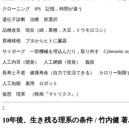
クローニング iPS 記憶，時間が違う
遺伝子診断 治療 胚選択
品種改良 現在（綿，業種，大豆，トウモロコシ）
異種移植 ブタからヒトに臓器
サイボーグ 一部機械を埋込んだり，取り外す Cybernetic
人工内耳（聴覚） 人工網膜（視覚） 義肢
長寿と不老 健康寿命（自力で生活できる） カロリー制限
人工知能 雇用 ロボット
仮想 現実 （映画『マトリクス』）
↑
10年後、生き残る理系の条件 / 竹内健 著. --