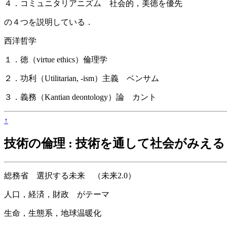
４．コミュニタリアニズム 社会的，美徳を優先
の４つを説明している．
西洋哲学
１．徳（virtue ethics）倫理学
２．功利（Utilitarian, -ism）主義 ベンサム
３．義務（Kantian deontology）論 カント
↑
技術の倫理 : 技術を通して社会がみえる / 鬼頭
総務省 選択する未来 （未来2.0）
人口，経済，財政 がテーマ
生命，生態系，地球温暖化