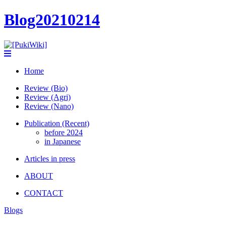
Blog20210214
Home
Review (Bio)
Review (Agri)
Review (Nano)
Publication (Recent)
before 2024
in Japanese
Articles in press
ABOUT
CONTACT
Blogs