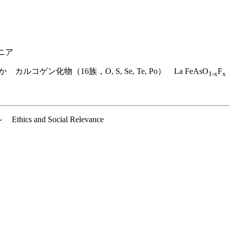
ニア
コゲン化物（16族，O, S, Se, Te, Po） La FeAsO
F
1-x
x
 Ethics and Social Relevance