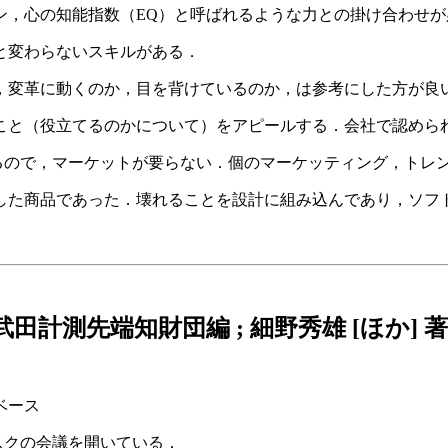
ン，心の知能指数（EQ）と呼ばれるような力との掛け合わせが
と変わらないスキルがある．
，変革に動くのか，目を背けているのか，は参考にした方が良
こと（役立てるのかについて）をアピールする．会社で認めら
るので，マーケットが要らない．個のマーケッティング，トレ
した商品であった．壊れることを設計に組み込んであり，ソフ
計測先端知財団編 ; 細野秀雄 [ほか] 著. -- 
ベース
ィスクの会議を開いている．