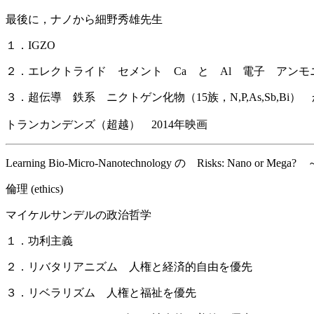
最後に，ナノから細野秀雄先生
１．IGZO
２．エレクトライド セメント Ca と Al 電子 アンモ
３．超伝導 鉄系 ニクトゲン化物（15族，N,P,As,Sb,Bi） か カル
トランカンデンズ（超越） 2014年映画
Learning Bio-Micro-Nanotechnology の Risks: Nano or Mega? ～
倫理 (ethics)
マイケルサンデルの政治哲学
１．功利主義
２．リバタリアニズム 人権と経済的自由を優先
３．リベラリズム 人権と福祉を優先