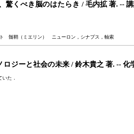
脳のはたらき / 毛内拡 著. -- 講談社, 20
イト 髄鞘（ミエリン） ニューロン，シナプス，軸索
社会の未来 / 鈴木貴之 著. -- 化学同人, 201
ていた．