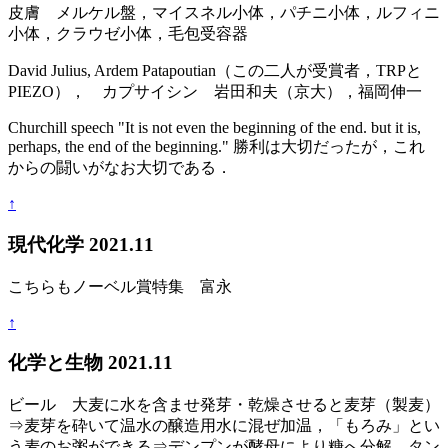
皮膚 メルケル盤，マイスネル小体，パチニ小体，ルフィニ
小体，クラウゼ小体，毛包受容器
David Julius, Ardem Patapoutian（この二人が受賞者，TRPと
PIEZO）， カプサイシン 岩田和夫（京大），福岡伸一
Churchill speech "It is not even the beginning of the end. but it is,
perhaps, the end of the beginning." 勝利は大切だったが，これ
からの闘いがなお大切である．
↑
現代化学 2021.11
こちらもノーベル賞特集 富永
↑
化学と生物 2021.11
ビール 大麦に水を含ませ発芽・乾燥させると麦芽（製麦）
⇒麦芽を砕いて温水の醸造用水に混ぜ加温，「もろみ」とい
う麦のお粥ができる⇒デンプンが酵母により糖へ分解，タン