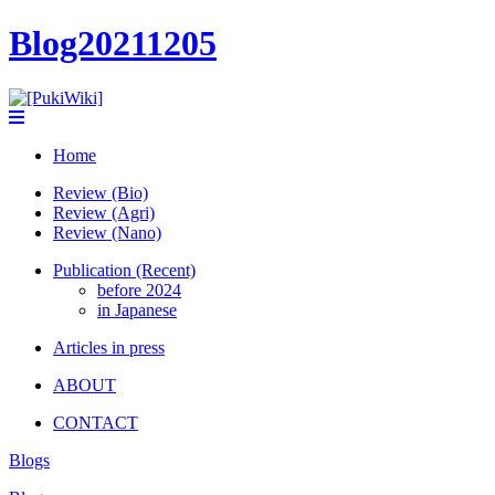
Blog20211205
Home
Review (Bio)
Review (Agri)
Review (Nano)
Publication (Recent)
before 2024
in Japanese
Articles in press
ABOUT
CONTACT
Blogs