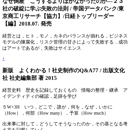
なぜ倒産 こうするよりほかなかったのか―２３
社の破綻に学ぶ失敗の法則 / 帝国データバンク/東
京商工リサーチ【協力】/日経トップリーダー
【編】2018.07. 発売
経営とは，ヒト，モノ，カネのバランスが崩れる，ビジネス
モデルの陳腐化，リスク管理の甘さによって失敗する．成功
はアートであるが，失敗はサイエンス
↑
新版 よくわかる！社史制作のQ&A77 / 出版文化
社 社史編集部 著 2015
経営史料 歴史を記録しておくもの 情報の整理・継承 ア
イデンティティの確認，足跡を学び
５W+3H いつ，どこで，誰が，何を，なぜ，いかに
（How），何部（How many），予算（How much）
出来事に対して，どうしてそうなったのか，その基となる考
え方を記載していく