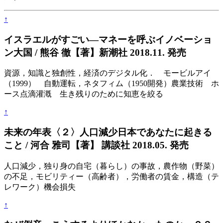
↑
イスラエルがすごい―マネーを呼ぶイノベーショ
ン大国 / 熊谷 徹【著】新潮社 2018.11. 発売
資源，知識と独創性，経済のデジタル化． モービルアイ
（1999） 自動運転，ネタフィム（1950開発）農業技術 ホ
ース点滴灌漑 生き残りのために知恵を絞る
↑
未来の年表〈２〉人口減少日本であなたに起きる
こと / 河合 雅司【著】 講談社 2018.05. 発売
人口減少，独り身の自宅（暮らし）の事故，農作物（野菜）
の不足，モビリティー（高齢者），労働者の賃金，構造（テ
レワーク）機会損失
↑