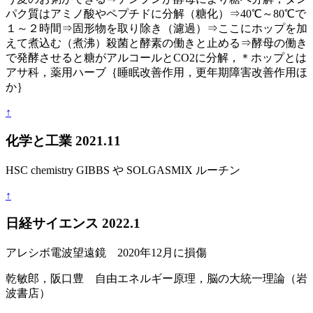
パク質はアミノ酸やペプチドに分解（糖化）⇒40℃～80℃で
１～２時間⇒固形物を取り除き（濾過）⇒ここにホップを加
えて煮込む（煮沸）殺菌と酵素の働きと止める⇒酵母の働き
で発酵させると糖がアルコールとCO2に分解，＊ホップとは
アサ科，薬用ハーブ｛睡眠改善作用，更年期障害改善作用ほ
か｝
↑
化学と工業 2021.11
HSC chemistry GIBBS や SOLGASMIX ルーチン
↑
日経サイエンス 2022.1
アレシボ電波望遠鏡 2020年12月に損傷
乾敏郎，阪口豊 自由エネルギー原理，脳の大統一理論（岩
波書店）