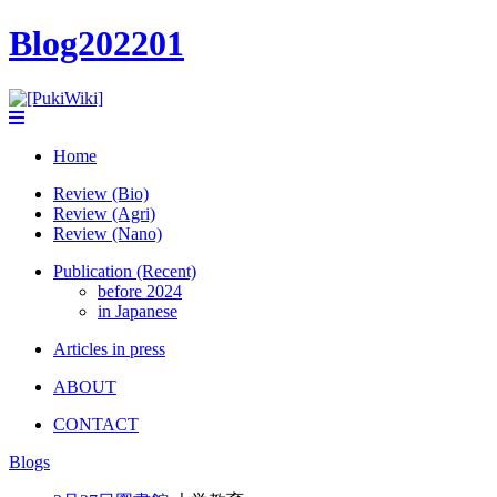
Blog202201
Home
Review (Bio)
Review (Agri)
Review (Nano)
Publication (Recent)
before 2024
in Japanese
Articles in press
ABOUT
CONTACT
Blogs