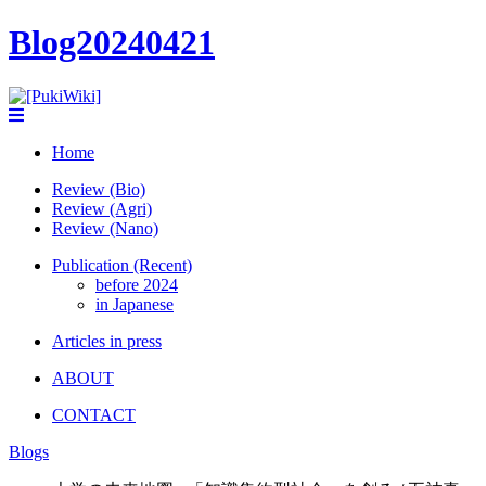
Blog20240421
Home
Review (Bio)
Review (Agri)
Review (Nano)
Publication (Recent)
before 2024
in Japanese
Articles in press
ABOUT
CONTACT
Blogs