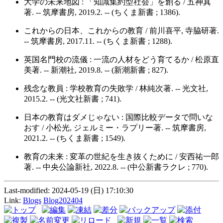
大学の未来地図 : 「知識集約型社会」を創る / 五神真
著. -- 筑摩書房, 2019.2. -- (ちくま新書 ; 1386).
これからの日本、これからの教育 / 前川喜平, 寺脇研著.
-- 筑摩書房, 2017.11. -- (ちくま新書 ; 1288).
英国名門校の流儀 : 一流の人材をどう育てるか / 松原直
美著. -- 新潮社, 2019.8. -- (新潮新書 ; 827).
残念な教員 : 学校教育の失敗学 / 林純次著. -- 光文社,
2015.2. -- (光文社新書 ; 741).
日本の教育はダメじゃない : 国際比較データで問いな
おす / 小松光, ジェルミー・ラプリー著. -- 筑摩書房,
2021.2. -- (ちくま新書 ; 1549).
教育の未来 : 変革の世紀を生き抜くために / 安西祐一郎
著. -- 中央公論新社, 2022.8. -- (中公新書ラクレ ; 770).
Last-modified: 2024-05-19 (日) 17:10:30
Link:
Blogs
Blog202404