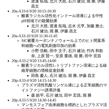
渡邊 拓哉, 北川 ⼤慈, ⽯川 健治, 堀 勝, 伊藤
昌⽂
20a-A33-6 9/20 10:15-10:30
酸素ラジカル活性化インドール溶液による中性
pH領域での殺菌効果
北川 ⼤慈, 渡邊 拓哉, 志⽔ 元亨, 加藤 雅⼠,
⽯川 健治, 堀 勝, 伊藤 昌⽂
20a-A33-10 9/20 11:30-11:45
SiC被覆カーボンナノウォール上でのヒト間葉系
幹細胞への電気刺激印加の効果
⼩野 浩毅, ⽥中 ⽂⼦, ⽯川 健治, ⽵内 和歌
奈, 上原 賢⼀, 安原 重雄, 堀 勝, ⽥中 宏昌
20p-A33-2 9/20 13:45-14:00
酸素ラジカル活性L-トリプトファン溶液による線
維芽細胞の増殖促進効果
⽥島 慶⼈, ⽯川 健治, 堀 勝, 伊藤 昌⽂
20p-A33-4 9/20 14:15-14:30
プラズマ活性乳酸リンゲル液による正常細胞のマ
イトファジー誘導評価
森 皓平, ⽯川 健治, ⽥中 宏昌, 堀 勝
20p-A33-5 9/20 14:30-14:45
マンモスフェア由来細胞を標的としたプラズマ活