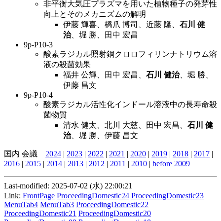
非平衡大気圧プラズマを用いた植物種子の発芽性
向上とそのメカニズムの解明
伊藤 輝喜、橋爪 博司、近藤 隆、
石川 健
治
、堀 勝、田中 宏昌
9p-P10-3
酸素ラジカル照射銅クロロフィリンナトリウム溶
液の殺菌効果
福井 公輝、田中 宏昌、
石川 健治
、堀 勝、
伊藤 昌文
9p-P10-4
酸素ラジカル活性化インドール溶液中の長寿命殺
菌物質
清水 健太、北川 大慈、田中 宏昌、
石川 健
治
、堀 勝、伊藤 昌文
国内 会議
2024
|
2023
|
2022
|
2021
|
2020
|
2019
|
2018
|
2017
|
2016
|
2015
|
2014
|
2013
|
2012
|
2011
|
2010
|
before 2009
Last-modified: 2025-07-02 (水) 22:00:21
Link:
FrontPage
ProceedingDomestic24
ProceedingDomestic23
MenuTab4
MenuTab3
ProceedingDomestic22
ProceedingDomestic21
ProceedingDomestic20