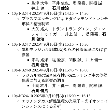
島津 大隼、平井 俊也、堤 隆嘉、関根 誠、
井上 健一、
石川 健治
10p-N324-4 2025年9月10日(水) 14:15 〜 14:30
プラズマエッチングによるダイヤモンドトレンチ
形状の精密制御
大矢 拓人、トラン トラン グエン、グエン
ティ トゥイ ガー、井上 健一、堤 隆嘉、
石
川 健治
10p-N324-7 2025年9月10日(水) 15:15 〜 15:30
気相中ラジカル組成比がCFxの付着確率に及ぼす
影響
来島 拓海、堤 隆嘉、関根 誠、井上 健一、
石川 健治
10p-N324-9 2025年9月10日(水) 15:45 〜 16:00
ラジカル種の深さ依存性がSiエッチング中の側壁
保護に与える影響の調査
土岡 柊斗、井上 健一、堤 隆嘉、関根 誠、
石川 健治
10p-N324-10 2025年9月10日(水) 16:00 〜 16:15
エッチングガス解離過程の光電子－光イオンコイ
ンシデンスによる分析