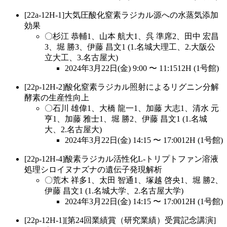
[22a-12H-1]大気圧酸化窒素ラジカル源への水蒸気添加
効果
〇杉江 恭輔1、山本 航大1、呉 準席2、田中 宏昌
3、堀 勝3、伊藤 昌文1 (1.名城大理工、2.大阪公
立大工、3.名古屋大)
2024年3月22日(金) 9:00 〜 11:1512H (1号館)
[22p-12H-2]酸化窒素ラジカル照射によるリグニン分解
酵素の生産性向上
〇石川 雄偉1、大橋 龍一1、加藤 大志1、清水 元
亨1、加藤 雅士1、堀 勝2、伊藤 昌文1 (1.名城
大、2.名古屋大)
2024年3月22日(金) 14:15 〜 17:0012H (1号館)
[22p-12H-4]酸素ラジカル活性化L-トリプトファン溶液
処理シロイヌナズナの遺伝子発現解析
〇荒木 祥多1、太田 智通1、塚越 啓央1、堀 勝2、
伊藤 昌文1 (1.名城大学、2.名古屋大学)
2024年3月22日(金) 14:15 〜 17:0012H (1号館)
[22p-12H-1][第24回業績賞（研究業績）受賞記念講演]