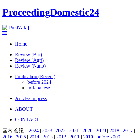
ProceedingDomestic24
Home
Review (Bio)
Review (Agri)
Review (Nano)
Publication (Recent)
before 2024
in Japanese
Articles in press
ABOUT
CONTACT
国内 会議
2024
|
2023
|
2022
|
2021
|
2020
|
2019
|
2018
|
2017
|
2016
|
2015
|
2014
|
2013
|
2012
|
2011
|
2010
|
before 2009