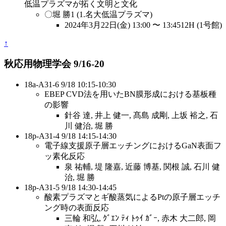
低温プラズマが拓く文明と文化
〇堀 勝1 (1.名大低温プラズマ)
2024年3月22日(金) 13:00 〜 13:4512H (1号館)
↑
秋応用物理学会 9/16-20
18a-A31-6 9/18 10:15-10:30
EBEP CVD法を⽤いたBN膜形成における基板種
の影響
針⾕ 達, 井上 健⼀, 髙島 成剛, 上坂 裕之, ⽯
川 健治, 堀 勝
18p-A31-4 9/18 14:15-14:30
電⼦線⽀援原⼦層エッチングにおけるGaN表⾯フ
ッ素化反応
泉 祐輔, 堤 隆嘉, 近藤 博基, 関根 誠, ⽯川 健
治, 堀 勝
18p-A31-5 9/18 14:30-14:45
酸素プラズマとギ酸蒸気によるPtの原⼦層エッチ
ング時の表⾯反応
三輪 和弘, ｸﾞｴﾝ ﾃｨ ﾄｩｲ ｶﾞｰ, ⾚⽊ ⼤⼆郎, 岡