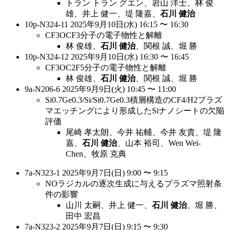
トラン トラン グエン、岩山 洋士、林 俊
雄、井上 健一、堤 隆嘉、
石川 健治
10p-N324-11 2025年9月10日(水) 16:15 〜 16:30
CF3OCF3分子の電子物性と解離
林 俊雄、
石川 健治
、関根 誠、堀 勝
10p-N324-12 2025年9月10日(水) 16:30 〜 16:45
CF3OC2F5分子の電子物性と解離
林 俊雄、
石川 健治
、関根 誠、堀 勝
9a-N206-6 2025年9月9日(火) 10:45 〜 11:00
Si0.7Ge0.3/Si/Si0.7Ge0.3積層構造のCF4/H2プラズ
マエッチングにより形成したSiナノシートの欠陥
評価
尾崎 孝太朗、今井 祐輔、今井 友貴、堤 隆
嘉、
石川 健治
、山本 裕司、Wen Wei-
Chen、牧原 克典
7a-N323-1 2025年9月7日(日) 9:00 〜 9:15
NOラジカルの逐次生成に与えるプラズマ照射条
件の影響
山川 太嗣、井上 健一、
石川 健治
、堀 勝、
田中 宏昌
7a-N323-2 2025年9月7日(日) 9:15 〜 9:30