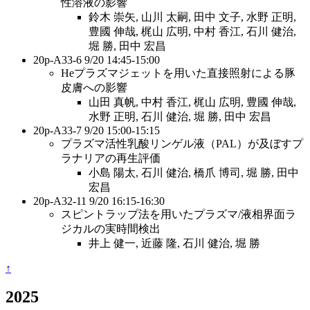
性溶液の影響
鈴⽊ 崇⽮, ⼭川 太嗣, ⽥中 ⽂⼦, ⽔野 正明,
豊國 伸哉, 梶⼭ 広明, 中村 ⾹江, ⽯川 健治,
堀 勝, ⽥中 宏昌
20p-A33-6 9/20 14:45-15:00
Heプラズマジェットを⽤いた直接照射による豚
⽪膚への影響
⼭⽥ 真帆, 中村 ⾹江, 梶⼭ 広明, 豊國 伸哉,
⽔野 正明, ⽯川 健治, 堀 勝, ⽥中 宏昌
20p-A33-7 9/20 15:00-15:15
プラズマ活性乳酸リンゲル液（PAL）が及ぼすプ
ラナリアの再⽣評価
⼩島 陽太, ⽯川 健治, 橋⽖ 博司, 堀 勝, ⽥中
宏昌
20p-A32-11 9/20 16:15-16:30
スピントラップ法を⽤いたプラズマ/液相界⾯ラ
ジカルの実時間検出
井上 健⼀, 近藤 隆, ⽯川 健治, 堀 勝
↑
2025