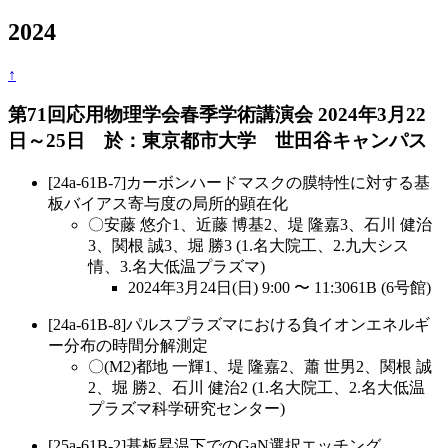
2024
↑
第71回応用物理学会春季学術講演会 2024年3月22
日～25日 於：東京都市大学 世田谷キャンパス
[24a-61B-7]カーボンハードマスクの膜特性に対する基
板バイアス寄与度の局所的顕在化
〇安藤 悠介1、近藤 博基2、堤 隆嘉3、石川 健治
3、関根 誠3、堀 勝3 (1.名大院工、2.九大シス
情、3.名大低温プラズマ)
2024年3月24日(日) 9:00 〜 11:3061B (6号館)
[24a-61B-8]パルスプラズマにおける負イオンエネルギ
ー分布の時間分解測定
〇(M2)都地 一輝1、堤 隆嘉2、蕭 世男2、関根 誠
2、堀 勝2、石川 健治2 (1.名大院工、2.名大低温
プラズマ科学研究センター)
[25a-61B-2]基板昇温下でのGaN選択エッチング