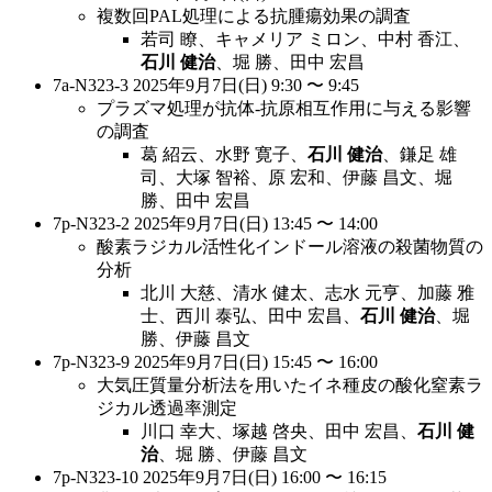
複数回PAL処理による抗腫瘍効果の調査
若司 瞭、キャメリア ミロン、中村 香江、
石川 健治
、堀 勝、田中 宏昌
7a-N323-3 2025年9月7日(日) 9:30 〜 9:45
プラズマ処理が抗体-抗原相互作用に与える影響
の調査
葛 紹云、水野 寛子、
石川 健治
、鎌足 雄
司、大塚 智裕、原 宏和、伊藤 昌文、堀
勝、田中 宏昌
7p-N323-2 2025年9月7日(日) 13:45 〜 14:00
酸素ラジカル活性化インドール溶液の殺菌物質の
分析
北川 大慈、清水 健太、志水 元亨、加藤 雅
士、西川 泰弘、田中 宏昌、
石川 健治
、堀
勝、伊藤 昌文
7p-N323-9 2025年9月7日(日) 15:45 〜 16:00
大気圧質量分析法を用いたイネ種皮の酸化窒素ラ
ジカル透過率測定
川口 幸大、塚越 啓央、田中 宏昌、
石川 健
治
、堀 勝、伊藤 昌文
7p-N323-10 2025年9月7日(日) 16:00 〜 16:15