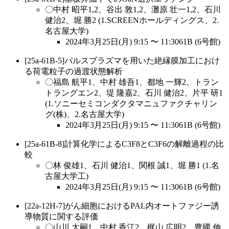
〇中村 昭平1,2、谷出 敦1,2、灘原 壮一1,2、石川
健治2、堀 勝2 (1.SCREENホールディングス、2.
名古屋大学)
2024年3月25日(月) 9:15 〜 11:3061B (6号館)
[25a-61B-5]パルスプラズマを用いた絶縁膜加工におけ
る荷電粒子の過渡状態解析
〇福島 航平1、中村 雄吾1、都地 一輝2、トラン
トラングエン2、堤 隆嘉2、石川 健治2、片平 研1
(1.ソニーセミコンダクタマニュファクチャリン
グ(株)、2.名古屋大学)
2024年3月25日(月) 9:15 〜 11:3061B (6号館)
[25a-61B-8]計算化学によるC3F8とC3F6の解離過程の比
較
〇林 俊雄1、石川 健治1、関根 誠1、堀 勝1 (1.名
古屋大学工)
2024年3月25日(月) 9:15 〜 11:3061B (6号館)
[22a-12H-7]がん細胞におけるPAL内オートファジー誘
導物質に関する評価
〇山川 太嗣1、中村 香江2、梶山 広明2、豊國 伸