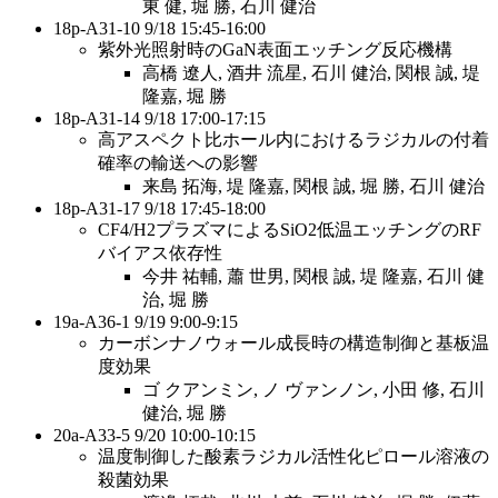
東 健, 堀 勝, ⽯川 健治
18p-A31-10 9/18 15:45-16:00
紫外光照射時のGaN表⾯エッチング反応機構
⾼橋 遼⼈, 酒井 流星, ⽯川 健治, 関根 誠, 堤
隆嘉, 堀 勝
18p-A31-14 9/18 17:00-17:15
⾼アスペクト⽐ホール内におけるラジカルの付着
確率の輸送への影響
来島 拓海, 堤 隆嘉, 関根 誠, 堀 勝, ⽯川 健治
18p-A31-17 9/18 17:45-18:00
CF4/H2プラズマによるSiO2低温エッチングのRF
バイアス依存性
今井 祐輔, 蕭 世男, 関根 誠, 堤 隆嘉, ⽯川 健
治, 堀 勝
19a-A36-1 9/19 9:00-9:15
カーボンナノウォール成⻑時の構造制御と基板温
度効果
ゴ クアンミン, ノ ヴァンノン, ⼩⽥ 修, ⽯川
健治, 堀 勝
20a-A33-5 9/20 10:00-10:15
温度制御した酸素ラジカル活性化ピロール溶液の
殺菌効果