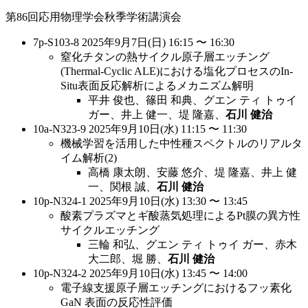
第86回応用物理学会秋季学術講演会
7p-S103-8 2025年9月7日(日) 16:15 〜 16:30
窒化チタンの熱サイクル原子層エッチング
(Thermal-Cyclic ALE)における塩化プロセスのIn-
Situ表面反応解析によるメカニズム解明
平井 俊也、篠田 和典、グエン ティ トゥイ
ガー、井上 健一、堤 隆嘉、
石川 健治
10a-N323-9 2025年9月10日(水) 11:15 〜 11:30
機械学習を活用した中性種スペクトルのリアルタ
イム解析(2)
高橋 康太朗、安藤 悠介、堤 隆嘉、井上 健
一、関根 誠、
石川 健治
10p-N324-1 2025年9月10日(水) 13:30 〜 13:45
酸素プラズマとギ酸蒸気処理によるPt膜の異方性
サイクルエッチング
三輪 和弘、グエン ティ トゥイ ガー、赤木
大二郎、堀 勝、
石川 健治
10p-N324-2 2025年9月10日(水) 13:45 〜 14:00
電子線支援原子層エッチングにおけるフッ素化
GaN 表面の反応性評価