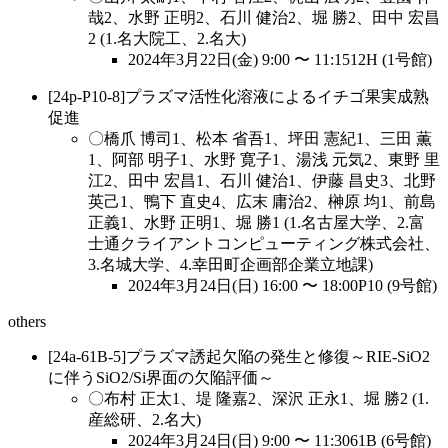
哉2、水野 正明2、石川 健治2、堀 勝2、田中 宏昌
2 (1.名大院工、2.名大)
2024年3月22日(金) 9:00 〜 11:1512H (1号館)
[24p-P10-8]プラズマ活性化溶液によるイチゴ果実成熟
促進
〇橋爪 博司1、松本 省吾1、坪田 憲紀1、三田 薫
1、阿部 明子1、水野 寛子1、湯浅 元気2、東野 里
江2、田中 宏昌1、石川 健治1、伊藤 昌史3、北野
英己1、鴨下 直史4、広末 庸治2、榊原 均1、前島
正義1、水野 正明1、堀 勝1 (1.名古屋大学、2.富
士通クライアントコンピューティング株式会社、
3.名城大学、4.幸田町企画部企業立地課)
2024年3月24日(日) 16:00 〜 18:00P10 (9号館)
others
[24a-61B-5]プラズマ誘起欠陥の発生と修復～RIE-SiO2
に伴うSiO2/Si界面の欠陥評価～
〇布村 正太1、堤 隆嘉2、深沢 正永1、堀 勝2 (1.
産総研、2.名大)
2024年3月24日(日) 9:00 〜 11:3061B (6号館)