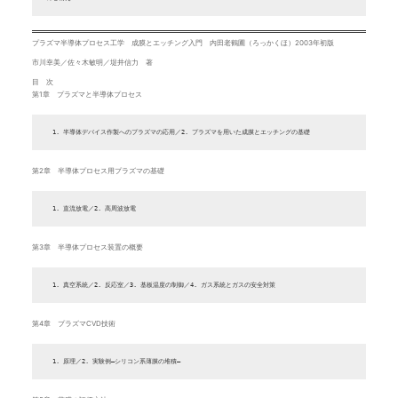
プラズマ半導体プロセス工学 成膜とエッチング入門 内田老鶴圃（ろっかくほ）2003年初版
市川幸美／佐々木敏明／堤井信力 著
目 次
第1章 プラズマと半導体プロセス
　1. 半導体デバイス作製へのプラズマの応用／2. プラズマを用いた成膜とエッチングの基礎
第2章 半導体プロセス用プラズマの基礎
　1. 直流放電／2. 高周波放電
第3章 半導体プロセス装置の概要
　1. 真空系統／2. 反応室／3. 基板温度の制御／4. ガス系統とガスの安全対策
第4章 プラズマCVD技術
　1. 原理／2. 実験例―シリコン系薄膜の堆積―