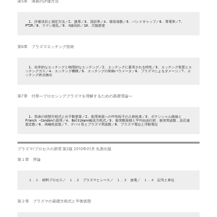
第5章 薄膜の評価方法
　1. 評価項目と測定方法／2. 膜厚／3. 屈折率／4. 吸収係数／5. バンドギャップ／6. 導電率／7. 
FTIR／8. ラマン散乱／9. X線回折／10. 欠陥密度
第6章 プラズマエッチング技術
　1. 化学的なエッチングと物理的なエッチング／2. エッチングに要求される特性／3. エッチング装置とエ
ッチングガス／4. エッチング機構／5. エッチングの制御パラメータ／6. プラズマによるダメージ／7. エ
ッチング終点検出
第7章 付章―プロセシングプラズマを理解するための基礎理論―
　1. 気体の状態方程式と分子数密度／2. 処理表面への中性粒子の入射粒束／3. ポテンシャル曲線と
Franck -Condonの原理／4. Boltzmann輸送方程式／5. 衝突断面積と平均自由行程，衝突周波数，反応速
度定数／6. 両極性拡散／7. デバイ長とプラズマ周波数／8. プラズマ電位と浮動電位
プラズマ/プロセスの原理 第2版 2010年01月 丸善出版
第１章 序論
　１．１　材料プロセス／　１．２　プラズマとシース／　１．３　放電／　１．４　記号と単位
第２章 プラズマの基礎方程式と平衡状態