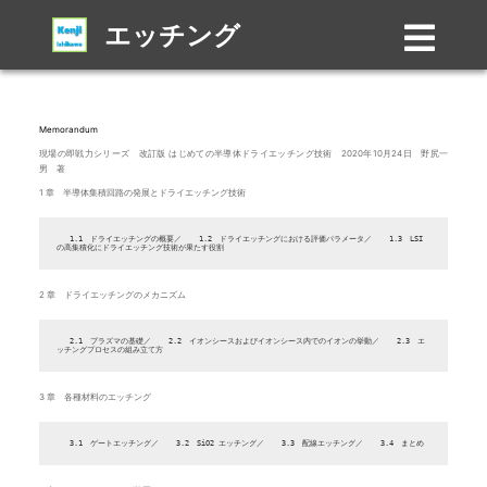
エッチング
Memorandum
現場の即戦力シリーズ 改訂版 はじめての半導体ドライエッチング技術 2020年10月24日 野尻一
男 著
1 章 半導体集積回路の発展とドライエッチング技術
   1.1　ドライエッチングの概要／    1.2　ドライエッチングにおける評価パラメータ／    1.3　LSI 
の高集積化にドライエッチング技術が果たす役割
2 章 ドライエッチングのメカニズム
   2.1　プラズマの基礎／    2.2　イオンシースおよびイオンシース内でのイオンの挙動／    2.3　エ
ッチングプロセスの組み立て方
3 章 各種材料のエッチング
   3.1　ゲートエッチング／    3.2　SiO2 エッチング／    3.3　配線エッチング／    3.4　まとめ