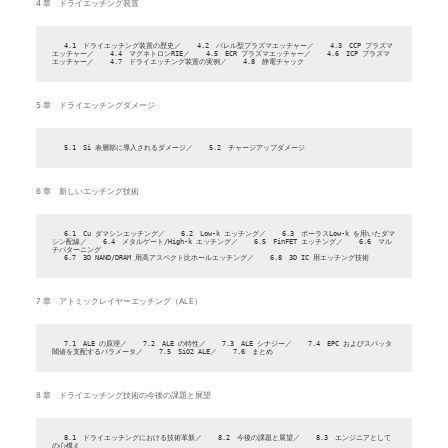
4 章 ドライエッチング装置
   4.1　ドライエッチング装置の歴史／    4.2　バレル型プラズマエッチャー／    4.3　CCP プラズマ
エッチャー／    4.4　マグネトロンRIE／    4.5　ECR プラズマエッチャー／    4.6　ICP プラズマ
エッチャー／    4.7　ドライエッチング装置の実例／    4.8　静電チャック
5 章 ドライエッチングダメージ
   5.1　Si 表層部に導入されるダメージ／    5.2　チャージアップダメージ
6 章 新しいエッチング技術
   6.1　Cu ダマシンエッチング／    6.2　Low-k エッチング／    6.3　ポーラスLow-k を用いたダマ
シン配線／    6.4　メタルゲート/High-k エッチング／    6.5　FinFET エッチング／    6.6　マル
チパターニング

   6.7　3D NAND/DRAM 用高アスペクト比ホールエッチング／    6.8　3D IC 用エッチング技術
7 章 アトミックレイヤーエッチング（ALE）
   7.1　ALE の原理／    7.2　ALE の特性／    7.3　ALE シナジー／    7.4　EPC およびスパッタ
閾値を支配するパラメータ／    7.5　SiO2 ALE／    7.6　まとめ
8 章 ドライエッチング技術の今後の課題と展望
   8.1　ドライエッチングにおける技術革新／    8.2　今後の課題と展望／    8.3　エンジニアとして
の心構え