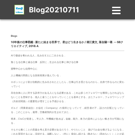
Blog20210711
Blogs
10年後の仕事図鑑 : 新たに始まる世界で、君はどう生きるか / 堀江貴文, 落合陽一著. -- SBク
リエイティブ, 2018.4.
AIで価値を奪われる人，生み出す人に二分される．
無くなる仕事と減る仕事 反対に，生まれる仕事と伸びる仕事
貨幣中心から信用中心に
人と機械の関係となる技術発展が進んでいる．
ロボットにより富が自動的に生み出されたとしたら，仕事は引き受けるものから，自身で作るものに変わ
っていく
存在自体に人に対する訴求力がある人になる必要がある．これは多くのフォロワーを獲得しなければなら
ないことを意味する．他人と違うことをやっていくことを基本とする，またフォロー，フォロワーシップ
（共依存関係）の重要性が増すことを予感させる．
ギルド（同業者組合）が会社（Company）の発祥となっていて，経営者の下，設けの分配となってい
る．このことから，雇用，労働者契約が生まれてきた．
将来，CtoCが発達し，半人力，半機械が進めば，金融，能力，体力の資本によらない働き方が可能にな
る．
そもそも働くことの意義を考え直す必要があるだろう．やりたいこと 遊びでお金を稼げるようになる，
これを実現するには，没頭する，油断しない，（外に）発信し続ける（飽きない（辞めない））ことが必