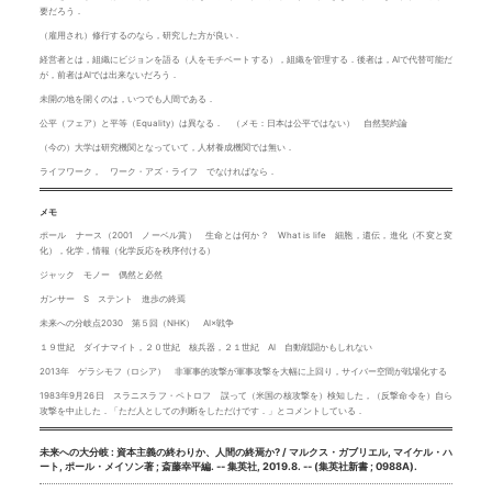
要だろう．
（雇用され）修行するのなら，研究した方が良い．
経営者とは，組織にビジョンを語る（人をモチベートする），組織を管理する．後者は，AIで代替可能だ
が，前者はAIでは出来ないだろう．
未開の地を開くのは，いつでも人間である．
公平（フェア）と平等（Equality）は異なる． （メモ：日本は公平ではない） 自然契約論
（今の）大学は研究機関となっていて，人材養成機関では無い．
ライフワーク， ワーク・アズ・ライフ でなければなら．
メモ
ポール ナース（2001 ノーベル賞） 生命とは何か？ What is life 細胞，遺伝，進化（不変と変
化），化学，情報（化学反応を秩序付ける）
ジャック モノー 偶然と必然
ガンサー S ステント 進歩の終焉
未来への分岐点2030 第５回（NHK） AI×戦争
１９世紀 ダイナマイト，２０世紀 核兵器，２１世紀 AI 自動戦闘かもしれない
2013年 ゲラシモフ（ロシア） 非軍事的攻撃が軍事攻撃を大幅に上回り，サイバー空間が戦場化する
1983年9月26日 スラニスラフ・ペトロフ 誤って（米国の核攻撃を）検知した，（反撃命令を）自ら
攻撃を中止した．「ただ人としての判断をしただけです．」とコメントしている．
未来への大分岐 : 資本主義の終わりか、人間の終焉か? / マルクス・ガブリエル, マイケル・ハ
ート, ポール・メイソン著 ; 斎藤幸平編. -- 集英社, 2019.8. -- (集英社新書 ; 0988A).