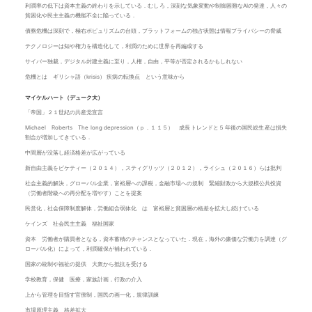
利潤率の低下は資本主義の終わりを示している．むしろ，深刻な気象変動や制御困難なAIの発達，人々の
貧困化や民主主義の機能不全に陥っている．
債務危機は深刻で，極右ポピュリズムの台頭，プラットフォームの独占状態は情報プライバシーの脅威
テクノロジーは知や権力を構造化して，利潤のために世界を再編成する
サイバー独裁，デジタル封建主義に至り，人権，自由，平等が否定されるかもしれない
危機とは ギリシャ語（krisis） 疾病の転換点 という意味から
マイケルハート（デューク大）
「帝国」２１世紀の共産党宣言
Michael Roberts The long depression（ｐ．１１５） 成長トレンドと５年後の国民総生産は損失
割合が増加してきている．
中間層が没落し経済格差が広がっている
新自由主義をピケティー（２０１４），スティグリッツ（２０１２），ライシュ（２０１６）らは批判
社会主義的解決，グローバル企業，富裕層への課税，金融市場への規制 緊縮財政から大規模公共投資
（労働者階級への再分配を増やす）ことを提案
民営化，社会保障制度解体，労働組合弱体化 は 富裕層と貧困層の格差を拡大し続けている
ケインズ 社会民主主義 福祉国家
資本 労働者が購買者となる，資本蓄積のチャンスとなっていた．現在，海外の廉価な労働力を調達（グ
ローバル化）によって，利潤確保が補われている．
国家の統制や福祉の提供 大衆から抵抗を受ける
学校教育，保健 医療，家族計画，行政の介入
上から管理を目指す官僚制，国民の画一化，規律訓練
市場原理主義 格差拡大