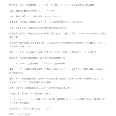
民主主義 平等 社会共同体 リベラルなイデオロギーをラディカルに構想する（社会秩序）
左派 創造力と想像力（デビット，グレーバー）
自由 平等 連帯 ポスト資本主義（カール マルクス）
資本主義 生産力を不可避に上昇させる 人々の才能や能力を十分に活用する
ブルジットジョブ 生産力の上昇は労働時間を短縮していない
仕事を非正規化し，不安定に低賃金の労働に置き換えた． 投資，広告，コンサルタントは高給だが非生
産的仕事
自分達の才能や能力を発揮する手段を，より民主的かつ自律的な方法（≡国家の介入ではない）のこり９
９％の人は自由ではない
管理（コントロール）された方が楽（右派ポピュリストの台頭）＝権威的なリーダーを求める
指示主導 大統領や鑑定の権力＝議会や官僚組織の機能不全
プロレタリアート（労働者階級） ブルジョア（資本家階級）
組織 リーダーが戦略（問題を定義し長期的な計画）を立て，それを従う人々が戦術を練る（短期的な計
画や実現方法）
逆転 人々（民主的社会活動）が決めた戦略を実現するために「戦術」を練るのが指導者である．カリス
マ性のないリーダー（Hardt Ngi, Assembly）
日本 企業ごとに労働組合があり，そこへの手当で政治が済んでいた
社会的な富 電力システムを民主的に公営化
＜コモン＞＝コミュニズム 国家による社会統制，経済統制ではない，私的所有ではない（決定権とアク
セスを所有者に限定）
地球全体は＜コモン＞の例である グリーン
掠奪（りゃくだつ）的