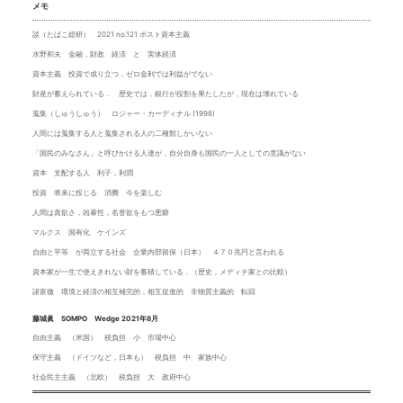
メモ
談（たばこ総研） 2021 no.121 ポスト資本主義
水野和夫 金融，財政 経済 と 実体経済
資本主義 投資で成り立つ，ゼロ金利では利益がでない
財産が蓄えられている． 歴史では，銀行が役割を果たしたが，現在は壊れている
蒐集（しゅうしゅう） ロジャー・カーディナル (1998)
人間には蒐集する人と蒐集される人の二種類しかいない
「国民のみなさん」と呼びかける人達が，自分自身も国民の一人としての意識がない
資本 支配する人 利子，利潤
投資 将来に投じる 消費 今を楽しむ
人間は貪欲さ，凶暴性，名誉欲をもつ悪癖
マルクス 国有化 ケインズ
自由と平等 が両立する社会 企業内部留保（日本） ４７０兆円と言われる
資本家が一生で使えきれない財を蓄積している．（歴史，メディチ家との比較）
諸富徹 環境と経済の相互補完的，相互促進的 非物質主義的 転回
藤城眞 SOMPO Wedge 2021年8月
自由主義 （米国） 税負担 小 市場中心
保守主義 （ドイツなど，日本も） 税負担 中 家族中心
社会民主主義 （北欧） 税負担 大 政府中心