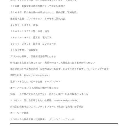
５０年後 気候変動や債務危機によって深刻な事態に
２００８年 新自由主義の終焉が始まった．量的緩和，緊縮財政
産業資本主義 ゴンドラチェフ（５０年毎に景気の波）
１７９０～１８４８ 蒸気
１８４８～１９９０中盤 鉄道 通信
１８４０～１９４５ 重工業 電気工学
１９４０～２００８ 原子力 コンピュータ
１９９０中盤～ 情報技術
デジタルは発展し，実体経済は停滞したまま
情報は資本主義と共存できない 利潤率の低下，大量生産で資本蓄積が得られない
成長の鈍化と生産力の過剰 設備投資が行われず，あえてリスクを冒す，インセンティブが減少
潤沢な社会 (society of abundance）
追加コストなしにコピーを生産 オープンソース
オートメーション化（人間の労働が不要になる）
知識 一人で独占できるものでなく，他人から学び，社会的協働がうまれる
＜コモン＞ 誰にも所有されない生産物（non-owned products）
自発的に係わりたい人々にプラットフォーム（構築する費用）が手助け
ネットワーク効果
エコロジカル社会主義（脱炭素化） グリーンニューディール