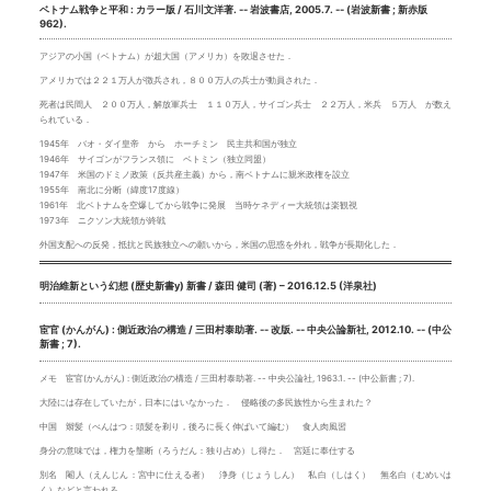
ベトナム戦争と平和 : カラー版 / 石川文洋著. -- 岩波書店, 2005.7. -- (岩波新書 ; 新赤版
962).
アジアの小国（ベトナム）が超大国（アメリカ）を敗退させた．
アメリカでは２２１万人が徴兵され，８００万人の兵士が動員された．
死者は民間人 ２００万人，解放軍兵士 １１０万人，サイゴン兵士 ２２万人，米兵 ５万人 が数え
られている．
1945年 バオ・ダイ皇帝 から ホーチミン 民主共和国が独立
1946年 サイゴンがフランス領に ベトミン（独立同盟）
1947年 米国のドミノ政策（反共産主義）から，南ベトナムに親米政権を設立
1955年 南北に分断（緯度17度線）
1961年 北ベトナムを空爆してから戦争に発展 当時ケネディー大統領は楽観視
1973年 ニクソン大統領が終戦
外国支配への反発，抵抗と民族独立への願いから，米国の思惑を外れ，戦争が長期化した．
明治維新という幻想 (歴史新書y) 新書 / 森田 健司 (著) – 2016.12.5 (洋泉社)
宦官 (かんがん) : 側近政治の構造 / 三田村泰助著. -- 改版. -- 中央公論新社, 2012.10. -- (中公
新書 ; 7).
メモ 宦官(かんがん) : 側近政治の構造 / 三田村泰助著. -- 中央公論社, 1963.1. -- (中公新書 ; 7).
大陸には存在していたが，日本にはいなかった． 侵略後の多民族性から生まれた？
中国 辮髪（べんはつ：頭髪を剃り，後ろに長く伸ばいて編む） 食人肉風習
身分の意味では，権力を壟断（ろうだん：独り占め）し得た． 宮廷に奉仕する
別名 閹人（えんじん：宮中に仕える者） 浄身（じょうしん） 私白（しはく） 無名白（むめいは
く）などと言われる．