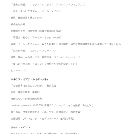
「未来の発明」 ニック・スルニチェク アレックス・ウィリアムズ
「ポストキャピタリズム」 ポール・メイソン
発展 経済成長と見なされた
社会的な共同
非物質的生産 感情労働（医師や看護師）協調
「管理される心」 アーリー・ホックシールド
協業 ベーシックインカム 収入を仕事から切り離す．劣悪な労働環境でわざわざ働くことはなくなる
「負の所得税」 ミルトン・フリードマン
貨幣 商品 からサービス 脱商品化 ユニーバサルベーシック
下からの共産主義 ＜コモン＞を自分たちで共同決定していく
ヒューマニズム
マルクス・ガブリエル（ボン大学）
「なぜ世界は存在しないのか」 新実在論
刷新 世界の変革 再起動
概念についての反省的な思考
post truth, more truth (2016) 情報テクノジーのフェイクを論駁（ろんばく）
ローカル 世界で通用する 正義，平等，自由はない（相対主義）
自家頓着 プロパガンダ エビデンスベース（自明の事実）
ポール・メイソン
ポストキャピタリズム 資本主義は情報テクノロジーで崩壊する