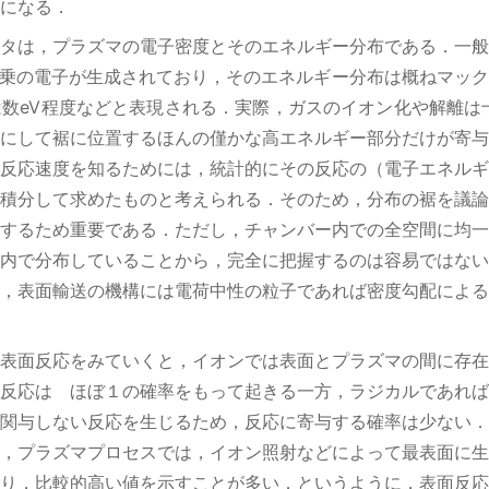
になる．
タは，プラズマの電子密度とそのエネルギー分布である．一般
11乗の電子が生成されており，そのエネルギー分布は概ねマッ
数eV程度などと表現される．実際，ガスのイオン化や解離は
にして裾に位置するほんの僅かな高エネルギー部分だけが寄与
反応速度を知るためには，統計的にその反応の（電子エネルギ
積分して求めたものと考えられる．そのため，分布の裾を議論
するため重要である．ただし，チャンバー内での全空間に均一
内で分布していることから，完全に把握するのは容易ではない
，表面輸送の機構には電荷中性の粒子であれば密度勾配による
表面反応をみていくと，イオンでは表面とプラズマの間に存在
反応は ほぼ１の確率をもって起きる一方，ラジカルであれば
関与しない反応を生じるため，反応に寄与する確率は少ない．
，プラズマプロセスでは，イオン照射などによって最表面に生
り，比較的高い値を示すことが多い．というように，表面反応