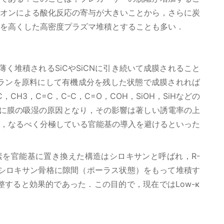
オンによる酸化反応の寄与が大きいことから，さらに炭
を高くした高密度プラズマ堆積とすることも多い．
薄く堆積されるSiCやSiCNに引き続いて成膜されること
ランを原料にして有機成分を残した状態で成膜されれば
H3，C=C，C-C，C=O，COH，SiOH，SiHなどの
後に膜の吸湿の原因となり，その影響は著しい誘電率の上
，なるべく分極している官能基の導入を避けるといった
酸素を官能基に置き換えた構造はシロキサンと呼ばれ，R-
のシロキサン骨格に隙間（ポーラス状態）をもって堆積す
すると効果的であった．この目的で，現在ではLow-κ