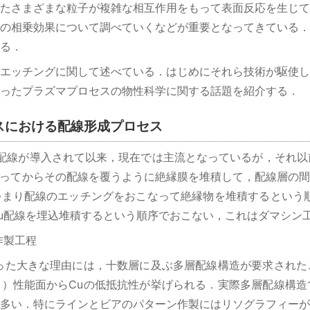
たさまざまな粒子が複雑な相互作用をもって表面反応を生じて
の相乗効果について調べていくなどが重要となってきている．
る．
エッチングに関して述べている．はじめにそれら技術が駆使し
ったプラズマプロセスの物性科学に関する話題を紹介する．
スにおける配線形成プロセス
u配線が導入されて以来，現在では主流となっているが，それ以前
なってからその配線を覆うように絶縁膜を堆積して，配線層の
まり配線のエッチングをおこなって絶縁物を堆積するという順
u配線を埋込堆積するという順序でおこない，これはダマシン
作製工程
った大きな理由には，十数層に及ぶ多層配線構造が要求された
）性能面からCuの低抵抗性が挙げられる．実際多層配線構造
多い．特にラインとビアのパターン作製にはリソグラフィーが