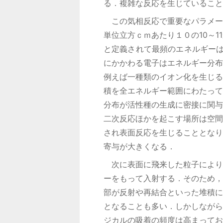
る．複雑な反応を生じていること
この気相反応で重要なパラメー
単位立方ｃｍあたり１０の10～
と定義されて最頻のエネルギーは
にかかわる電子はエネルギー分布
例えば一種類のイオン化を生じる
積を全エネルギー範囲にわたって
分布が活性種の生成に密接に関与
二次反応ほかを起こす場所は空間
され表面反応を生じることとなり
寄与が大きくなる．
次に表面に飛来した粒子により
ーをもって入射する．そのため，
部が反射や再結合といった堆積に
となることも多い．しかしながら
ジカルの吸着の頻度は高まってお