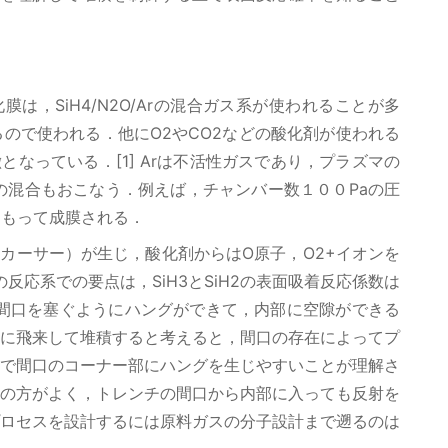
，SiH4/N2O/Arの混合ガス系が使われることが多
ので使われる．他にO2やCO2などの酸化剤が使われる
が特徴となっている．[1] Arは不活性ガスであり，プラズマの
混合もおこなう．例えば，チャンバー数１００Paの圧
をもって成膜される．
レカーサー）が生じ，酸化剤からはO原子，O2+イオンを
の反応系での要点は，SiH3とSiH2の表面吸着反応係数は
，間口を塞ぐようにハングができて，内部に空隙ができる
に飛来して堆積すると考えると，間口の存在によってプ
で間口のコーナー部にハングを生じやすいことが理解さ
の方がよく，トレンチの間口から内部に入っても反射を
ロセスを設計するには原料ガスの分子設計まで遡るのは