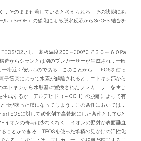
く，そのまま付着していると考えられる．その状態にあ
ール（Si-OH）の酸化による脱水反応からSi-O-Si結合を
S/O2とし，基板温度200～300℃で３０～６０Pa
学構造からシランとは別のプレカーサーが生成され，一般
45程度と一桁近く低いものである．このことから，TEOSを使っ
の電子衝突によって水素が解離されると，エトキシ部から
じて，前述のエトキシから水酸基に置換されたプレカーサーを生じ
を生成するか，アルデヒド（－COH）の脱離によって有
とHが残った膜になってしまう．この条件においては，
めTEOSに対して酸化剤で高希釈にした条件としてCと
2+イオンの寄与は少なくなく，イオンの照射が表面垂直
ることができる．TEOSを使った堆積の見かけの活性化
である．このことは，プレカーサーの脱離が増加するこ