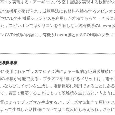
率１を実現するエアーギャップや空中配線を実現する技術が求
系と無機系が挙げられ，成膜手法にも材料を塗布するスピンオ
マCVDで有機系シランガスを利用した堆積でもって，さらに
．また，スピンオンではシリコンを含有しない純有機系のLow-
ズマCVD堆積の内容に，有機系Low-κ膜とp-SiCOH膜のプ
絶縁膜堆積
際に使用されるプラズマＣＶＤ法による一般的な絶縁膜堆積に
膜の堆積が可能である．プラズマを利用するメリットは，電子
ルならびにイオンを生成し，堆積反応に利用できることにある
て，表面で反応することによって膜堆積を生じるというように
電によってプラズマが生成すると，プラズマ気相内で原料ガス
よって生成した活性種については二次反応も考えられ，さらに