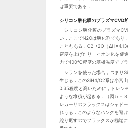
は重要である．
シリコン酸化膜のプラズマCVD
シリコン酸化膜のプラズマCVD堆
い．ここでN2Oは酸化剤であり
こともある．O2→2O（ΔH=4.1
密度を上げたり，イオン化を促進
力で400℃程度の基板温度でプ
シランを使った場合，つまりSiH
生じる．このSiH4/O2系は小宮
0.35程度と高いために，トレ
ような堆積が起きる．（図５－３
レカーサのフラックスはシャドー
れうる．このようなハングを避け
繰り返すのでフラックスが極端に