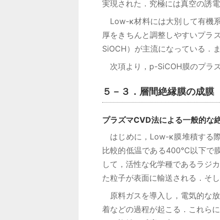
実現された．究極には真空の誘電
Low-κ材料には大別して有機
厚をきちんと調整しやすいプラズ
SiOCH）が主流になっている
次項より，p-SiCOH膜のプラ
５－３．層間絶縁膜の成膜
プラズマCVD法による一般的な
はじめに，Low-κ膜堆積する
比較的低温である400℃以下で
して，活性な化学種であるラジカ
た粒子が表面に輸送される．そし
原料ガスを導入し，電気的な放
着などの過程が起こる．これらに