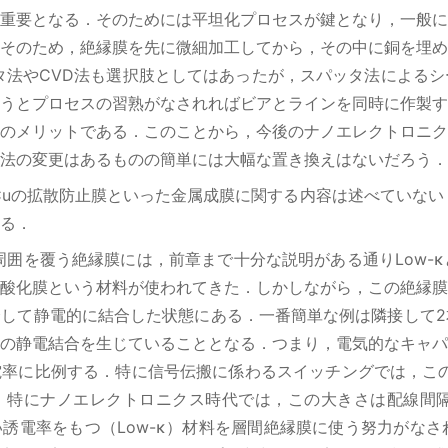
重要となる．そのためには平坦化プロセスが鍵となり，一般に
そのため，絶縁膜を先に微細加工してから，その中に銅を埋め
タ法やCVD法も選択肢としてはあったが，スパッタ法による
うとプロセスの習熟がなされればビアとラインを同時に作製す
のメリットである．このことから，今後のナノエレクトロニク
法の変更はあるものの簡単には大幅な置き換えはないだろう．
uの拡散防止膜といった金属成膜に関する内容は述べていない
る．
囲を覆う絶縁膜には，前章まで十分な説明がある通りLow-
酸化膜という材料が使われてきた．しかしながら，この絶縁膜
して静電的に結合した状態にある．一番簡単な例は隣接して2
の静電結合を生じていることとなる．つまり，電気的なキャパ
率に比例する．特に信号伝搬に係わるスイッチングでは，この
る．特にナノエレクトロニクス時代では，この大きさは配線間
誘電率をもつ（Low-κ）材料を層間絶縁膜に使う努力がなさ