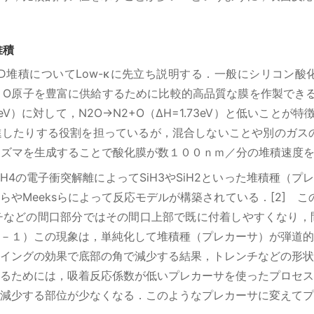
堆積
積についてLow-κに先立ち説明する．一般にシリコン酸化膜は
，O原子を豊富に供給するために比較的高品質な膜を作製できる
3eV）に対して，N2O→N2+O（ΔH=1.73eV）と低いこと
したりする役割を担っているが，混合しないことや別のガスの
ラズマを生成することで酸化膜が数１００ｎｍ／分の堆積速度
4の電子衝突解離によってSiH3やSiH2といった堆積種（プ
山らやMeeksらによって反応モデルが構築されている．[2] こ
ンチなどの間口部分ではその間口上部で既に付着しやすくなり
－１）この現象は，単純化して堆積種（プレカーサ）が弾道的
イングの効果で底部の角で減少する結果，トレンチなどの形状
るためには，吸着反応係数が低いプレカーサを使ったプロセス
減少する部位が少なくなる．このようなプレカーサに変えてプ