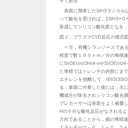
手である．
表面に飛来したSiH3ラジカル
って酸化を受ければ，2SiH3+O→
形成してシリコン酸化膜となる．
図２．プラズマCVD反応の模式
一方，有機シランソースであるテト
程度で数１００ｎｍ／分の堆積速
にSi(OEt)n(OH)4-nやS
た堆積ではトレンチの内部にまで
エチレンを脱離して，(EtO)3S
る．表面に付着した後には，主に
機成分が除去されシリコン酸化膜
プレカーサーは表面をよく被覆し
Hの十分な酸化反応がなされるよ
方向であることから，膜の堆積速
エネルギーは－０．１～０．２ｅ