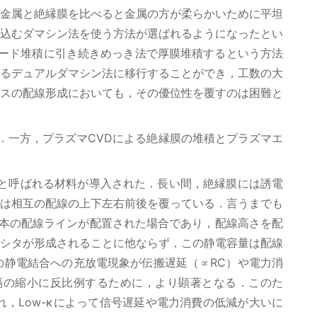
金属と絶縁膜を比べると金属の方が柔らかいために平坦
込むダマシン法を使う方法が選ばれるようになったとい
シード堆積に引き続きめっき法で厚膜堆積するという方法
るデュアルダマシン法に移行することができ，工数の大
スの配線形成においても，その優位性を覆すのは困難と
．一方，プラズマCVDによる絶縁膜の堆積とプラズマエ
κと呼ばれる材料が導入された．長い間，絶縁膜には誘電
は相互の配線の上下左右前後を覆っている．言うまでも
本の配線ラインが配置された場合であり，配線高さを配
シタが形成されることに他ならず，この静電容量は配線
静電結合への充放電現象が伝搬遅延（∝RC）や電力消
隔の縮小に反比例するために，より顕著となる．このた
れ，Low-κによって信号遅延や電力消費の低減が大いに