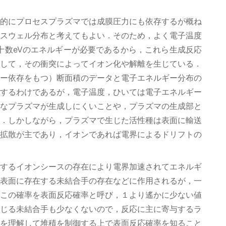
的にプロセスプラズマでは成膜圧力にも依存するが概ね
クスウェル分布と考えてもよい．そのため，よく電子温度
十数eVのエネルギーが必要であるから，これら生成反応
して，その衝突によってイオン化や解離を生じている．
ー依存をもつ）断面積のデータと電子エネルギー分布の
するわけであるが，電子温度，ひいては電子エネルギー
なプラズマが生成しにくいことや，プラズマの生成部と
．しかしながら，プラズマで生じた活性種は表面に輸送
拡散が主であり，イオンであれば電界によるドリフトの
するイオンシースの存在により電界加速されてエネルギ
表面に存在する未結合手の存在などに作用されるが，一
この確率を表面反応確率と呼び，１より遙かに少ない値
じる未結合手も少なくないので，反応に主に寄与するラ
を理解して堆積を制御する上で表面反応確率を知ること