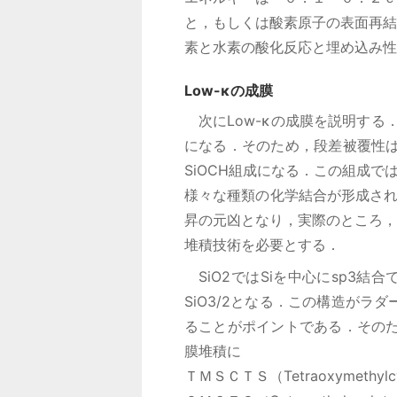
と，もしくは酸素原子の表面再結
素と水素の酸化反応と埋め込み性
Low-κの成膜
次にLow-κの成膜を説明する．
になる．そのため，段差被覆性
SiOCH組成になる．この組成では
様々な種類の化学結合が形成され
昇の元凶となり，実際のところ，
堆積技術を必要とする．
SiO2ではSiを中心にsp3
SiO3/2となる．この構造が
ることがポイントである．そのた
膜堆積に
ＴＭＳＣＴＳ（Tetraoxymethylcyc