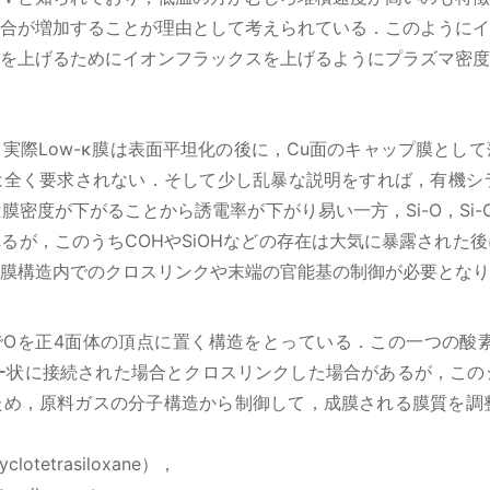
合が増加することが理由として考えられている．このようにイ
を上げるためにイオンフラックスを上げるようにプラズマ密度
実際Low-κ膜は表面平坦化の後に，Cu面のキャップ膜として
は全く要求されない．そして少し乱暴な説明をすれば，有機シ
膜密度が下がることから誘電率が下がり易い一方，Si-O，Si-C，C
るが，このうちCOHやSiOHなどの存在は大気に暴露された
膜構造内でのクロスリンクや末端の官能基の制御が必要となり
結合でOを正4面体の頂点に置く構造をとっている．この一つの
ラダー状に接続された場合とクロスリンクした場合があるが，こ
め，原料ガスの分子構造から制御して，成膜される膜質を調整
lotetrasiloxane），