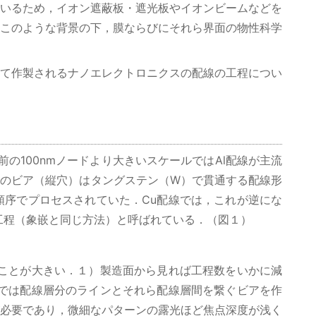
いるため，イオン遮蔽板・遮光板やイオンビームなどを
このような背景の下，膜ならびにそれら界面の物性科学
て作製されるナノエレクトロニクスの配線の工程につい
の100nmノードより大きいスケールではAl配線が主流
間のビア（縦穴）はタングステン（W）で貫通する配線形
序でプロセスされていた．Cu配線では，これが逆にな
工程（象嵌と同じ方法）と呼ばれている．（図１）
ことが大きい．１）製造面から見れば工程数をいかに減
では配線層分のラインとそれら配線層間を繋ぐビアを作
必要であり，微細なパターンの露光ほど焦点深度が浅く