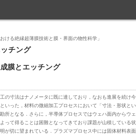
おける絶縁超薄膜技術と膜・界面の物性科学」
エッチング
の成膜とエッチング
工の寸法はナノメータに既に達しており，なおも進展を続け今
といった，材料の微細加工プロセスにおいて「寸法・形状とい
勘所となる．さらに，半導体プロセスではウェハ面内からウェ
よって得ることは困難となってきており課題が山積している状
明が切に望まれている．プラズマプロセス中には固体材料表面