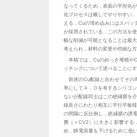
なってくるため，表面の平坦化が
化プロセスは概してやりやすい．
える．Cuの埋め込みにはスパッ
が採用されている．この方法を使
幅な削減が可能となることは最大
考えられ，材料の変更や些細な方
本稿では，Cuのめっき堆積やC
ッチングについて述べることにす
前述のCu配線と合わせてその周
率にして４．０を有するシリコン
ないが配線同士はこの絶縁膜を介
線長さにわたり相互に平行平板様
の間隔に反比例し，絶縁膜の誘電
費（∝CV2）に大きく影響す
め，静電容量を下げるために低い