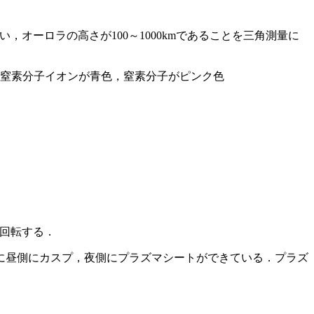
，オーロラの高さが100～1000kmであることを三角測量に
緑．窒素分子イオンが青色，窒素分子がピンク色
て回転する．
点に昼側にカスプ，夜側にプラズマシートができている．プラズ