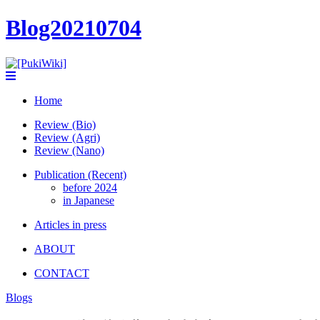
Blog20210704
Home
Review (Bio)
Review (Agri)
Review (Nano)
Publication (Recent)
before 2024
in Japanese
Articles in press
ABOUT
CONTACT
Blogs