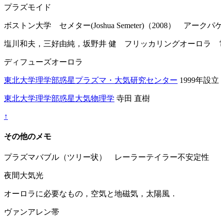
プラズモイド
ボストン大学 セメター(Joshua Semeter)（2008） アーク
塩川和夫，三好由純，坂野井 健 フリッカリングオーロラ 
ディフューズオーロラ
東北大学理学部惑星プラズマ・大気研究センター
1999年設
東北大学理学部惑星大気物理学
寺田 直樹
↑
その他のメモ
プラズマバブル（ツリー状） レーラーテイラー不安定性
夜間大気光
オーロラに必要なもの，空気と地磁気，太陽風．
ヴァンアレン帯