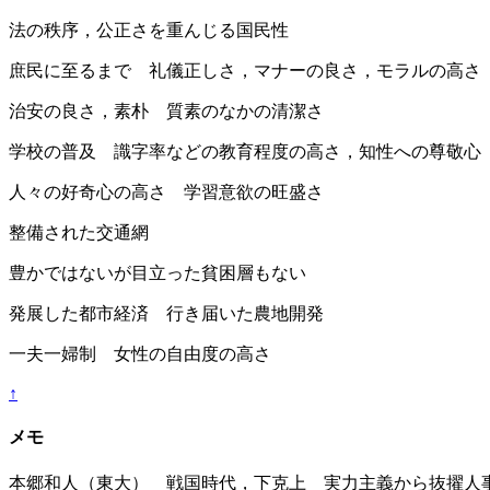
法の秩序，公正さを重んじる国民性
庶民に至るまで 礼儀正しさ，マナーの良さ，モラルの高さ
治安の良さ，素朴 質素のなかの清潔さ
学校の普及 識字率などの教育程度の高さ，知性への尊敬心
人々の好奇心の高さ 学習意欲の旺盛さ
整備された交通網
豊かではないが目立った貧困層もない
発展した都市経済 行き届いた農地開発
一夫一婦制 女性の自由度の高さ
↑
メモ
本郷和人（東大） 戦国時代，下克上 実力主義から抜擢人