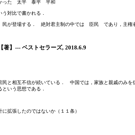
かった 太平 泰平 平和
いう対比で書かれる．
）民が登場する． 絶対君主制の中では 臣民 であり，主権
-- ベストセラーズ, 2018.6.9
庶民と相互不信が続いている． 中国では，家族と親戚のみを
るという思想である．
計に拡張したのではないか（１１条）