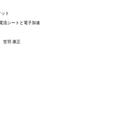
パケット
電流シートと電子加速
立 笠羽 康正