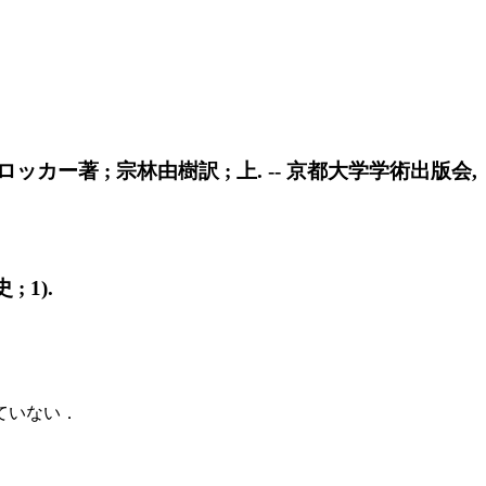
ー著 ; 宗林由樹訳 ; 上. -- 京都大学学術出版会,
 1).
ていない．