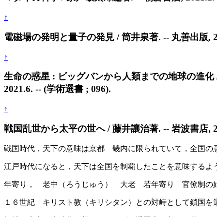
↑
電磁場の発明と量子の発見 / 筒井泉著. -- 丸善出版, 202
↑
生命の惑星 : ビッグバンから人類までの地球の進化 / 
2021.6. -- (学術選書 ; 096).
↑
戦国乱世から太平の世へ / 藤井讓治著. -- 岩波書店, 2015.
戦国時代，天下の意味は京都 畿内に限られていて，全国の
江戸時代になると，天下は全国を制覇したことを意味するよ
年寄り， 老中（ろうじゅう） 大老 若年寄り 官僚制の
１６世紀 キリスト教（キリシタン）との対峙として鎖国を