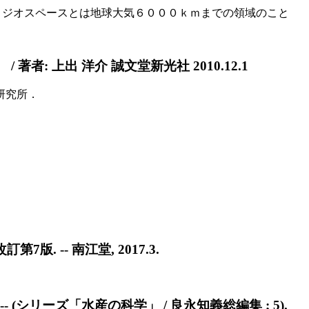
） ジオスペースとは地球大気６０００ｋｍまでの領域のこと
: 上出 洋介 誠文堂新光社 2010.12.1
研究所．
7版. -- 南江堂, 2017.3.
. -- (シリーズ「水産の科学」 / 良永知義総編集 ; 5).