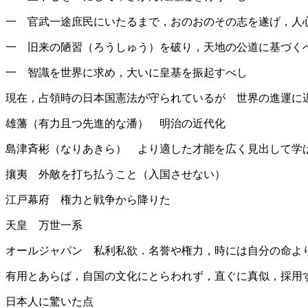
一 官武一途庶民にいたるまで，おのおのその志を遂げ，人
一 旧来の陋習（ろうしゅう）を破り，天地の公道に基づく
一 智識を世界に求め，大いに皇基を振起すべし
現在，占領時の日本国憲法が守られているが 世界の進運に
雄藩（有力且つ先進的な潘） 明治の近代化
島津斉彬（なりあきら） より適した才能を広く見出して学
攘夷 外敵を打ち払うこと（入国させない）
江戸幕府 権力と戦争から降りた
天皇 万世一系
オールジャパン 私利私欲．名誉や権力，時には自分の命よ
有用とあらば，自国の文化にとらわれず，直ぐに真似，採用
日本人に驚いた点