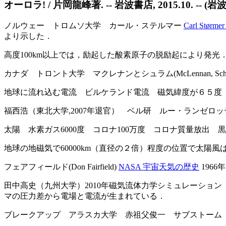
オーロラ! / 片岡龍峰著. -- 岩波書店, 2015.10. -- (
ノルウェー トロムソ大学 カール・ステルマー
Carl Størmer
より示した．
高度100km以上では，励起した酸素原子の脱励起により発光
カナダ トロント大学 マクレナンとシュラム(McLennan, Sc
地球に流れ込む電流 ビルケランド電流 磁気緯度が６５度
福西浩（東北大学,2007年退官） ベル研 ルー・ランゼロ
太陽 水素ガス6000度 コロナ100万度 コロナ質量放出 
地球の地磁気で60000km（直径の２倍）程度の位置で太陽風
フェアフィールド(Don Fairfield)
NASA 宇宙天気の歴史
196
田中高史（九州大学）2010年磁気流体力学シミュレーショ
マの圧力差から電場と電流が生まれている．
ブレークアップ アラスカ大学 赤祖父俊一 サブストーム