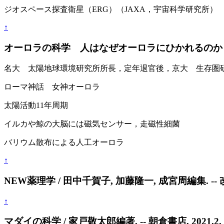
ジオスペース探査衛星（ERG）（JAXA，宇宙科学研究所
↑
オーロラの科学 人はなぜオーロラにひかれるのか / 著者
名大 太陽地球環境研究所所長，定年退官後，京大 生存圏
ローマ神話 女神オーロラ
太陽活動11年周期
イルカや鯨の大脳には磁気センサー，走磁性細菌
バリウム散布による人工オーロラ
↑
NEW薬理学 / 田中千賀子, 加藤隆一, 成宮周編集. -- 改訂第
↑
マダイの科学 / 家戸敬太郎編著. -- 朝倉書店, 2021.2