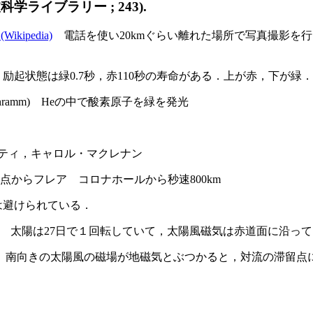
岩波科学ライブラリー ; 243).
 (Wikipedia)
電話を使い20kmぐらい離れた場所で写真撮影を行い
．励起状態は緑0.7秒，赤110秒の寿命がある．上が赤，下が
hramm) Heの中で酸素原子を緑を発光
ッティ，キャロル・マクレナン
黒点からフレア コロナホールから秒速800km
は避けられている．
6年 太陽は27日で１回転していて，太陽風磁気は赤道面に沿っ
ン 南向きの太陽風の磁場が地磁気とぶつかると，対流の滞留