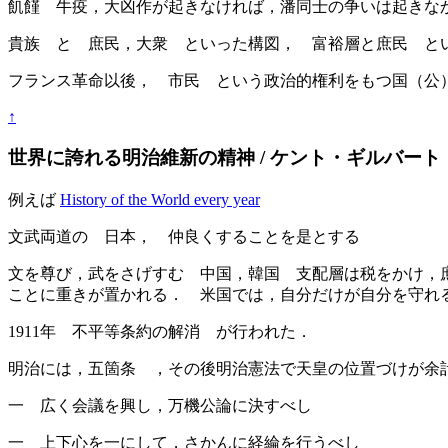
飢饉 牛疫，大凶作が起きなければ，潘同士の争いは起きな
貴族 と 庶民，大衆 といった構図， 富裕層と庶民 と
フランス革命以後， 市民 という政治的権利をもつ国（公
↑
世界に誇れる明治維新の精神 / ケント・ギルバート【著】-
例えば
History of the World every year
文武両道の 日本， 仲良くすることを是とする
文を尊び，武をさげすむ 中国，韓国 支配層は税をかけ，
ことに重きが置かれる． 米国では，自分だけが自分を守れ
1911年 不平等条約の解消 が行われた．
明治には，五箇条 ，その後明治憲法で天皇の位置づけが余
一 広く会議を興し，万機公論に決すべし
一 上下心を一にして，さかんに経綸を行うべし