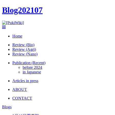
Blog202107
Home
Review (Bio)
Review (Agri)
Review (Nano)
Publication (Recent)
before 2024
in Japanese
Articles in press
ABOUT
CONTACT
Blogs