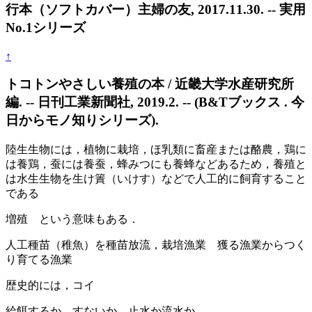
行本（ソフトカバー）主婦の友, 2017.11.30. -- 実用
No.1シリーズ
↑
トコトンやさしい養殖の本 / 近畿大学水産研究所
編. -- 日刊工業新聞社, 2019.2. -- (B&Tブックス . 今
日からモノ知りシリーズ).
陸生生物には，植物に栽培，ほ乳類に畜産または酪農，鶏に
は養鶏，蚕には養蚕，蜂みつにも養蜂などあるため，養殖と
は水生生物を生け簀（いけす）などで人工的に飼育すること
である
増殖 という意味もある．
人工種苗（稚魚）を種苗放流，栽培漁業 獲る漁業からつく
り育てる漁業
歴史的には，コイ
給餌するか，すないか 止水か流水か