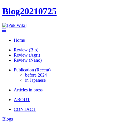
Blog20210725
Home
Review (Bio)
Review (Agri)
Review (Nano)
Publication (Recent)
before 2024
in Japanese
Articles in press
ABOUT
CONTACT
Blogs