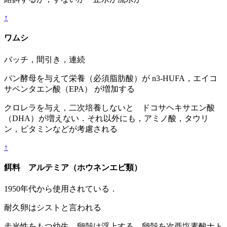
↑
ワムシ
バッチ，間引き，連続
パン酵母を与えて栄養（必須脂肪酸）が n3-HUFA，エイコ
サペンタエン酸（EPA） が増加する
クロレラを与え，二次培養しないと ドコサヘキサエン酸
（DHA）が増えない．それ以外にも，アミノ酸，タウリ
ン，ビタミンなどが考慮される
↑
餌料 アルテミア（ホウネンエビ類）
1950年代から使用されている．
耐久卵はシストと言われる
走光性をもつ幼生，卵殻は浮上する 卵殻を次亜塩素酸ナト