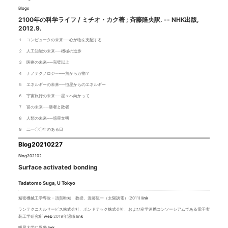
Blogs
2100年の科学ライフ / ミチオ・カク著 ; 斉藤隆央訳. -- NHK出版,
2012.9.
１ コンピュータの未来──心が物を支配する
２ 人工知能の未来──機械の進歩
３ 医療の未来──完璧以上
４ ナノテクノロジー──無から万物？
５ エネルギーの未来──恒星からのエネルギー
６ 宇宙旅行の未来──星々へ向かって
７ 富の未来──勝者と敗者
８ 人類の未来──惑星文明
９ 二一〇〇年のある日
Blog20210227
Blog202102
Surface activated bonding
Tadatomo Suga, U Tokyo
精密機械工学専攻・須賀唯知 教授、近藤龍一（太陽誘電）(2011)
link
ランテクニカルサービス株式会社、ボンドテック株式会社、および産学連携コンソーシアムである電子実
装工学研究所
web
2019年退職
link
明星大学に異動
link