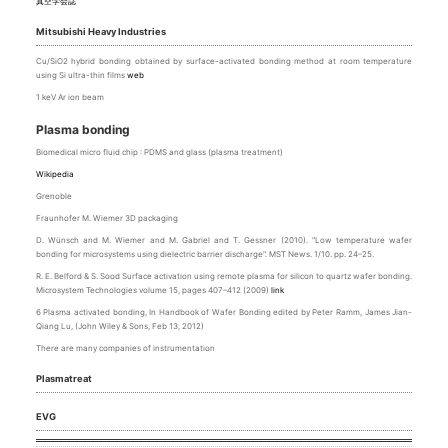
真空学会誌
Mitsubishi Heavy Industries
Cu/SiO2 hybrid bonding obtained by surface-activated bonding method at room temperature
using Si ultra-thin films
web
1 keV Ar ion beam
Plasma bonding
Biomedical micro fluid chip : PDMS and glass (plasma treatment)
Wikipedia
Grenoble
Fraunhofer M. Wiemer 3D packaging
D. Wünsch and M. Wiemer and M. Gabriel and T. Gessner (2010). "Low temperature wafer
bonding for microsystems using dielectric barrier discharge". MST News. 1/10. pp. 24–25.
R. E. Belford & S. Sood Surface activation using remote plasma for silicon to quartz wafer bonding.
Microsystem Technologies volume 15, pages 407–412 (2009)
link
6 Plasma activated bonding, In Handbook of Wafer Bonding edited by Peter Ramm, James Jian-
Qiang Lu, (John Wiley & Sons, Feb 13, 2012)
There are many companies of instrumentation
Plasmatreat
EVG