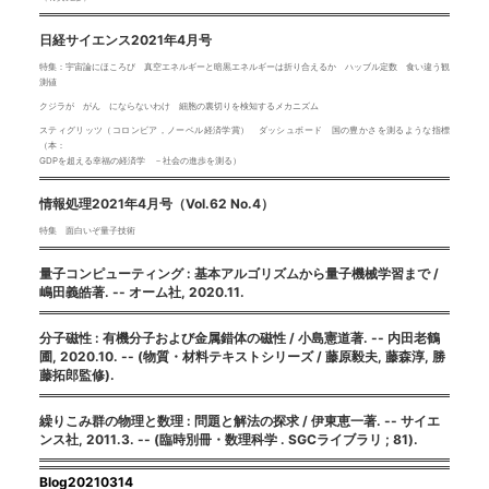
日経サイエンス2021年4月号
特集：宇宙論にほころび 真空エネルギーと暗黒エネルギーは折り合えるか ハッブル定数 食い違う観
測値
クジラが がん にならないわけ 細胞の裏切りを検知するメカニズム
スティグリッツ（コロンビア，ノーベル経済学賞） ダッシュボード 国の豊かさを測るような指標
（本：
GDPを超える幸福の経済学 －社会の進歩を測る）
情報処理2021年4月号（Vol.62 No.4）
特集 面白いぞ量子技術
量子コンピューティング : 基本アルゴリズムから量子機械学習まで /
嶋田義皓著. -- オーム社, 2020.11.
分子磁性 : 有機分子および金属錯体の磁性 / 小島憲道著. -- 内田老鶴
圃, 2020.10. -- (物質・材料テキストシリーズ / 藤原毅夫, 藤森淳, 勝
藤拓郎監修).
繰りこみ群の物理と数理 : 問題と解法の探求 / 伊東恵一著. -- サイエ
ンス社, 2011.3. -- (臨時別冊・数理科学 . SGCライブラリ ; 81).
Blog20210314