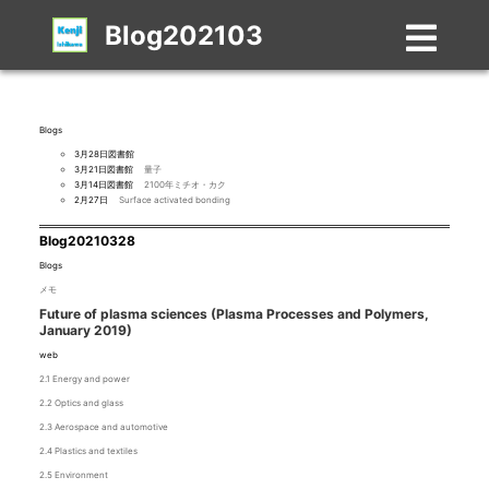
Blog202103
Blogs
3月28日図書館
3月21日図書館
量子
3月14日図書館
2100年ミチオ・カク
2月27日
Surface activated bonding
Blog20210328
Blogs
メモ
Future of plasma sciences (Plasma Processes and Polymers,
January 2019)
web
2.1 Energy and power
2.2 Optics and glass
2.3 Aerospace and automotive
2.4 Plastics and textiles
2.5 Environment