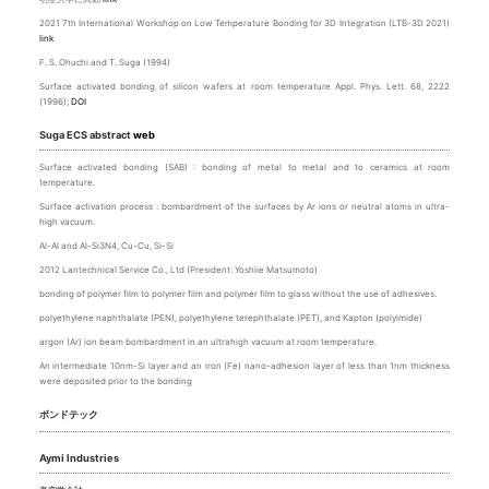
2021 7th International Workshop on Low Temperature Bonding for 3D Integration (LTB-3D 2021)
link
F. S. Ohuchi and T. Suga (1994)
Surface activated bonding of silicon wafers at room temperature Appl. Phys. Lett. 68, 2222
(1996);
DOI
Suga ECS abstract
web
Surface activated bonding (SAB) : bonding of metal to metal and to ceramics at room
temperature.
Surface activation process : bombardment of the surfaces by Ar ions or neutral atoms in ultra-
high vacuum.
Al-Al and Al-Si3N4, Cu-Cu, Si-Si
2012 Lantechnical Service Co., Ltd (President: Yoshiie Matsumoto)
bonding of polymer film to polymer film and polymer film to glass without the use of adhesives.
polyethylene naphthalate (PEN), polyethylene terephthalate (PET), and Kapton (polyimide)
argon (Ar) ion beam bombardment in an ultrahigh vacuum at room temperature.
An intermediate 10nm-Si layer and an iron (Fe) nano-adhesion layer of less than 1nm thickness
were deposited prior to the bonding
ボンドテック
Aymi Industries