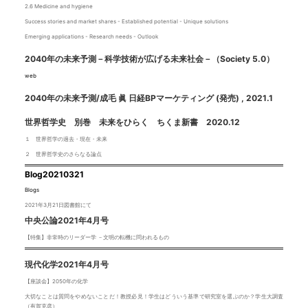
2.6 Medicine and hygiene
Success stories and market shares - Established potential - Unique solutions
Emerging applications - Research needs - Outlook
2040年の未来予測－科学技術が広げる未来社会－（Society 5.0）
web
2040年の未来予測/成毛 眞 日経BPマーケティング (発売) , 2021.1
世界哲学史 別巻 未来をひらく ちくま新書 2020.12
１ 世界哲学の過去・現在・未来
２ 世界哲学史のさらなる論点
Blog20210321
Blogs
2021年3月21日図書館にて
中央公論2021年4月号
【特集】非常時のリーダー学 －文明の転機に問われるもの
現代化学2021年4月号
【座談会】2050年の化学
大切なことは質問をやめないことだ！教授必見！学生はどういう基準で研究室を選ぶのか？学生大調査
（有賀克彦）