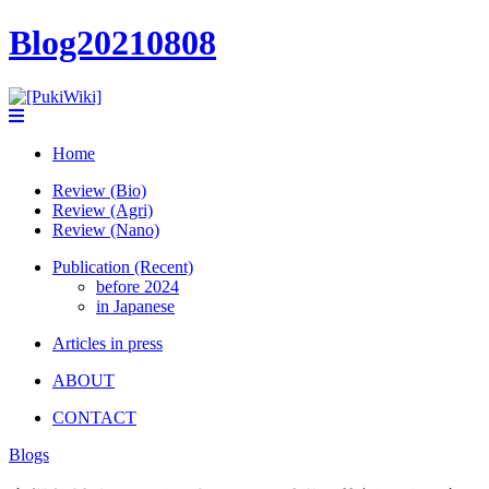
Blog20210808
Home
Review (Bio)
Review (Agri)
Review (Nano)
Publication (Recent)
before 2024
in Japanese
Articles in press
ABOUT
CONTACT
Blogs