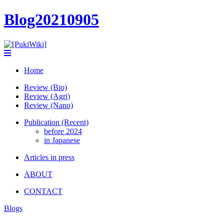
Blog20210905
Home
Review (Bio)
Review (Agri)
Review (Nano)
Publication (Recent)
before 2024
in Japanese
Articles in press
ABOUT
CONTACT
Blogs