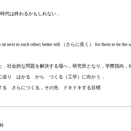
ぶ，という時代は終わるかもしれない．
to each other; better still （さらに良く） for them to be the sa
た．社会的な問題を解決する場へ，研究所となり，学際指向，
に迫り はかる から つくる（工学）に向かう．
する さらにつくる，その先 ドキドキする目標
外