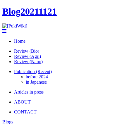
Blog20211121
Home
Review (Bio)
Review (Agri)
Review (Nano)
Publication (Recent)
before 2024
in Japanese
Articles in press
ABOUT
CONTACT
Blogs