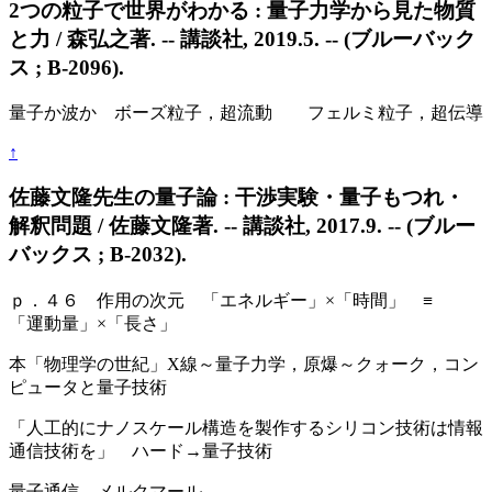
2つの粒子で世界がわかる : 量子力学から見た物質
と力 / 森弘之著. -- 講談社, 2019.5. -- (ブルーバック
ス ; B-2096).
量子か波か ボーズ粒子，超流動 フェルミ粒子，超伝導
↑
佐藤文隆先生の量子論 : 干渉実験・量子もつれ・
解釈問題 / 佐藤文隆著. -- 講談社, 2017.9. -- (ブルー
バックス ; B-2032).
ｐ．４６ 作用の次元 「エネルギー」×「時間」 ≡
「運動量」×「長さ」
本「物理学の世紀」X線～量子力学，原爆～クォーク，コン
ピュータと量子技術
「人工的にナノスケール構造を製作するシリコン技術は情報
通信技術を」 ハード→量子技術
量子通信 メルクマール