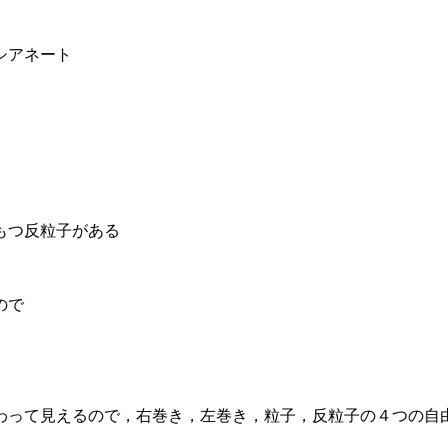
シアネート
もつ反粒子がある
ので
わって見えるので，右巻き，左巻き，粒子，反粒子の４つの自