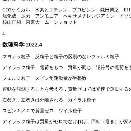
CO2ケミカル 水素とエチレン，プロピレン 鎌田博之 IHI
旭化成 尿素 アンモニア ヘキサメチレンジアミン イソ
杉山正和 東京大 ムーンショット
↑
数理科学 2022.4
マヨナラ粒子 反粒子と粒子の区別のないフェルミ粒子
ディラック粒子 電荷をもつ 質量が同じ 逆符号の電荷を
フェルミ粒子 スピン角運動量が半整数
運動を観測することを考える，質量ゼロでは光速で運動する
右巻き，左巻きは分離される カイラル粒子
スピン１／２で質量ゼロ ワイル粒子
ディラック粒子は質量がゼロでなければ，回転（巻き）が変