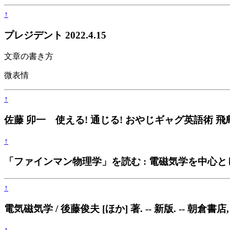
↑
プレジデント 2022.4.15
文章の書き方
微表情
↑
佐藤 卯一 使える! 通じる! おやじギャグ英語術 飛鳥
↑
「ファインマン物理学」を読む : 電磁気学を中心として / 竹内薫著
↑
電気磁気学 / 後藤俊夫 [ほか] 著. -- 新版. -- 朝倉書店, 2
↑