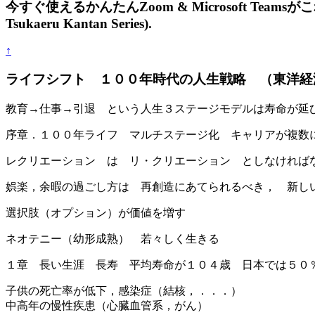
今すぐ使えるかんたんZoom & Microsoft Teamsが
Tsukaeru Kantan Series).
↑
ライフシフト １００年時代の人生戦略 （東洋経済新報社，
教育→仕事→引退 という人生３ステージモデルは寿命が延
序章．１００年ライフ マルチステージ化 キャリアが複数
レクリエーション は リ・クリエーション としなければ
娯楽，余暇の過ごし方は 再創造にあてられるべき， 新し
選択肢（オプション）が価値を増す
ネオテニー（幼形成熟） 若々しく生きる
１章 長い生涯 長寿 平均寿命が１０４歳 日本では５０
子供の死亡率が低下，感染症（結核，．．．）
中高年の慢性疾患（心臓血管系，がん）