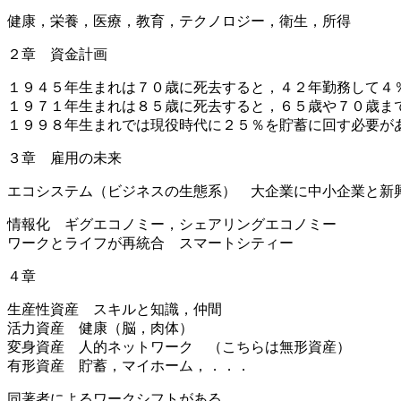
健康，栄養，医療，教育，テクノロジー，衛生，所得
２章 資金計画
１９４５年生まれは７０歳に死去すると，４２年勤務して４
１９７１年生まれは８５歳に死去すると，６５歳や７０歳ま
１９９８年生まれでは現役時代に２５％を貯蓄に回す必要が
３章 雇用の未来
エコシステム（ビジネスの生態系） 大企業に中小企業と新
情報化 ギグエコノミー，シェアリングエコノミー
ワークとライフが再統合 スマートシティー
４章
生産性資産 スキルと知識，仲間
活力資産 健康（脳，肉体）
変身資産 人的ネットワーク （こちらは無形資産）
有形資産 貯蓄，マイホーム，．．．
同著者によるワークシフトがある．