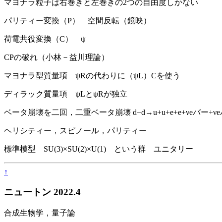
マヨナラ粒子は右巻きと左巻きの2つの自由度しかない
パリティー変換（P） 空間反転（鏡映）
荷電共役変換（C） ψ
CPの破れ（小林－益川理論）
マヨナラ型質量項 ψRの代わりに（ψL）Cを使う
ディラック質量項 ψLとψRが独立
ベータ崩壊を二回，二重ベータ崩壊 d+d→u+u+e+e+νeバー+ν
ヘリシティー，スピノール，パリティー
標準模型 SU(3)×SU(2)×U(1) という群 ユニタリー
↑
ニュートン 2022.4
合成生物学，量子論