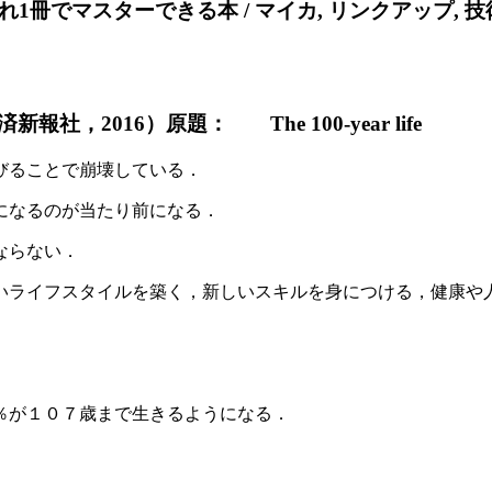
これ1冊でマスターできる本 / マイカ, リンクアップ, 技術評論社編
2016）原題： The 100-year life
びることで崩壊している．
になるのが当たり前になる．
ならない．
いライフスタイルを築く，新しいスキルを身につける，健康や
％が１０７歳まで生きるようになる．