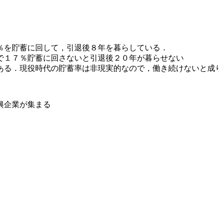
％を貯蓄に回して，引退後８年を暮らしている．
で１７％貯蓄に回さないと引退後２０年が暮らせない
ある．現役時代の貯蓄率は非現実的なので，働き続けないと成
興企業が集まる