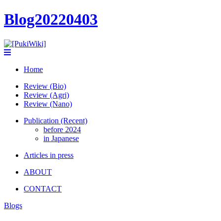
Blog20220403
Home
Review (Bio)
Review (Agri)
Review (Nano)
Publication (Recent)
before 2024
in Japanese
Articles in press
ABOUT
CONTACT
Blogs