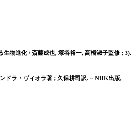
生物進化 / 斎藤成也, 塚谷裕一, 高橋淑子監修 ; 3).
・ヴィオラ著 ; 久保耕司訳. -- NHK出版,