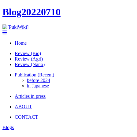
Blog20220710
Home
Review (Bio)
Review (Agri)
Review (Nano)
Publication (Recent)
before 2024
in Japanese
Articles in press
ABOUT
CONTACT
Blogs