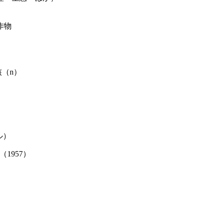
）
作物
（n）
ル）
ds（1957）