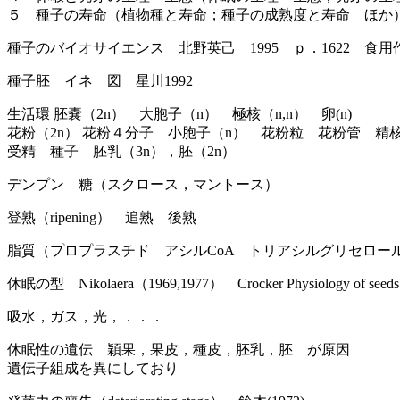
５ 種子の寿命（植物種と寿命；種子の成熟度と寿命 ほか
種子のバイオサイエンス 北野英己 1995 ｐ．1622 食用
種子胚 イネ 図 星川1992
生活環 胚嚢（2n） 大胞子（n） 極核（n,n） 卵(n)
花粉（2n） 花粉４分子 小胞子（n） 花粉粒 花粉管 精核
受精 種子 胚乳（3n），胚（2n）
デンプン 糖（スクロース，マントース）
登熟（ripening） 追熟 後熟
脂質（プロプラスチド アシルCoA トリアシルグリセロー
休眠の型 Nikolaera（1969,1977） Crocker Physiology of see
吸水，ガス，光，．．．
休眠性の遺伝 穎果，果皮，種皮，胚乳，胚 が原因
遺伝子組成を異にしており