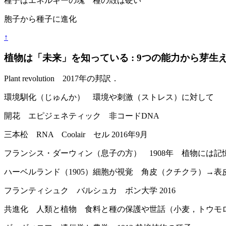
種子はエネルギーの塊 種の殻は硬い
胞子から種子に進化
↑
植物は「未来」を知っている : 9つの能力から芽生えるテク
Plant revolution 2017年の邦訳．
環境馴化（じゅんか） 環境や刺激（ストレス）に対して
開花 エピジェネティック 非コードDNA
三本松 RNA Coolair セル 2016年9月
フランシス・ダーウィン（息子の方） 1908年 植物には記
ハーベルランド（1905）細胞が視覚 角皮（クチクラ）→
フランティシュク バルシュカ ボン大学 2016
共進化 人類と植物 食料と種の保護や世話（小麦，トウモ