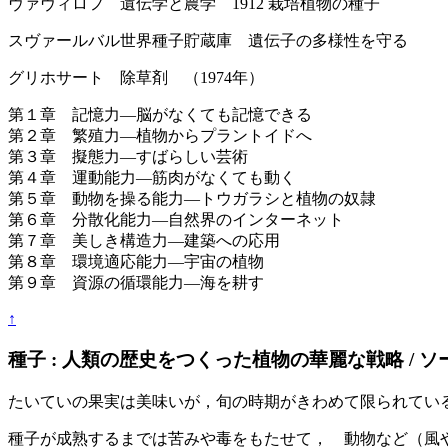
ヴァヴィロフ 遺伝学と農学 1912 栽培植物の種子
スヴァールバル世界種子貯蔵庫 遺伝子の多様性を守る
グリホサート 除草剤 （1974年）
第１章 記憶力―脳がなくても記憶できる
第２章 繁殖力―植物からプラントイドへ
第３章 擬態力―すばらしい芸術
第４章 運動能力―筋肉がなくても動く
第５章 動物を操る能力―トウガラシと植物の奴隷
第６章 分散化能力―自然界のインターネット
第７章 美しき構造力―建築への応用
第８章 環境適応能力―宇宙の植物
第９章 資源の循環能力―海を耕す
↑
種子 : 人類の歴史をつくった植物の華麗な戦略 / ソーア・ハ
たいていの果実は美味いが，旬の時期がきわめて限られてい
種子が成熟するまでは苦みや毒をもたせて， 動物など（風