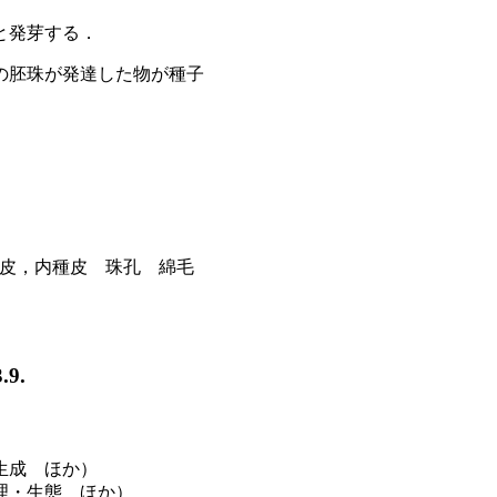
と発芽する．
の胚珠が発達した物が種子
種皮，内種皮 珠孔 綿毛
9.
生成 ほか）
理・生態 ほか）