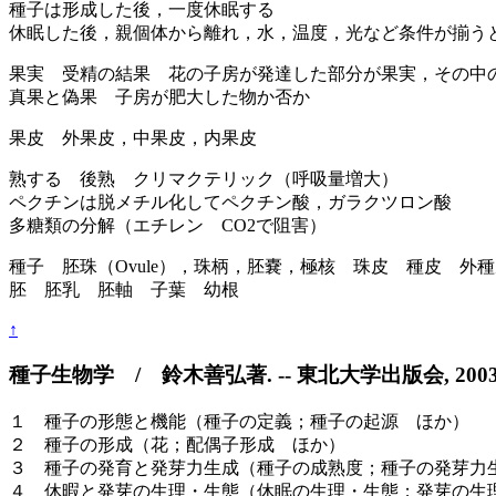
種子は形成した後，一度休眠する
休眠した後，親個体から離れ，水，温度，光など条件が揃う
果実 受精の結果 花の子房が発達した部分が果実，その中
真果と偽果 子房が肥大した物か否か
果皮 外果皮，中果皮，内果皮
熟する 後熟 クリマクテリック（呼吸量増大）
ペクチンは脱メチル化してペクチン酸，ガラクツロン酸
多糖類の分解（エチレン CO2で阻害）
種子 胚珠（Ovule），珠柄，胚嚢，極核 珠皮 種皮 外
胚 胚乳 胚軸 子葉 幼根
↑
種子生物学 / 鈴木善弘著. -- 東北大学出版会, 2003.
１ 種子の形態と機能（種子の定義；種子の起源 ほか）
２ 種子の形成（花；配偶子形成 ほか）
３ 種子の発育と発芽力生成（種子の成熟度；種子の発芽力
４ 休暇と発芽の生理・生態（休眠の生理・生態；発芽の生