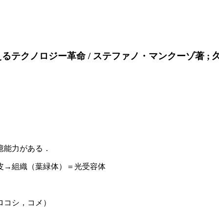
ノロジー革命 / ステファノ・マンクーゾ著 ; 久保耕司訳.
憶能力がある．
表皮→組織（葉緑体）＝光受容体
ロコシ，コメ）