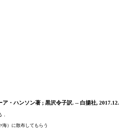
ンソン著 ; 黒沢令子訳. -- 白揚社, 2017.12.
る．
や海）に散布してもらう