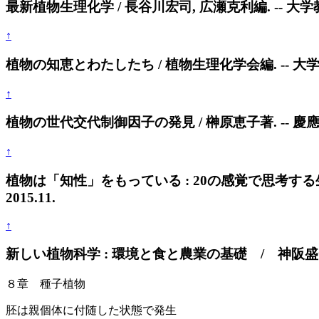
最新植物生理化学 / 長谷川宏司, 広瀬克利編. -- 大学教育
↑
植物の知恵とわたしたち / 植物生理化学会編. -- 大学教育
↑
植物の世代交代制御因子の発見 / 榊原恵子著. -- 慶應義塾
↑
植物は「知性」をもっている : 20の感覚で思考する生
2015.11.
↑
新しい植物科学 : 環境と食と農業の基礎 / 神阪盛一郎, 
８章 種子植物
胚は親個体に付随した状態で発生