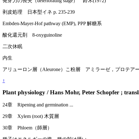
発芽力の喪失（deteriorating stage） 鈴木(1972)
剥皮処理 日本型イネ p. 235-239
Embden-Mayer-Hof pathway (EMP), PPP 解糖系
酸化還元剤 8-oxyguinoline
二次休眠
内生
アリューロン層（Aleurone）こ粉層 アミラーゼ，プロ
↑
Plant physiology / Hans Mohr, Peter Schopfer ; trans
24章 Ripening and germination ...
29章 Xylem (root) 木質層
30章 Phloem（師層）