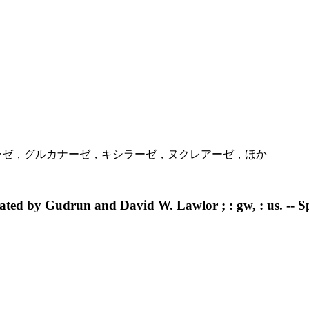
テアーゼ，グルカナーゼ，キシラーゼ，ヌクレアーゼ，ほか
lated by Gudrun and David W. Lawlor ; : gw, : us. -- S