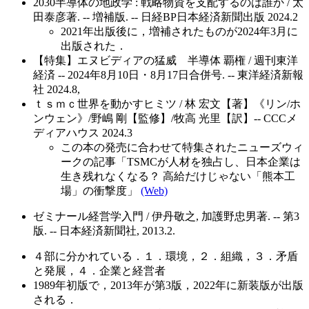
2030半導体の地政学 : 戦略物資を支配するのは誰か / 太
田泰彦著. -- 増補版. -- 日経BP日本経済新聞出版 2024.2
2021年出版後に，増補されたものが2024年3月に
出版された．
【特集】エヌビディアの猛威 半導体 覇権 / 週刊東洋
経済 -- 2024年8月10日・8月17日合併号. -- 東洋経済新報
社 2024.8,
ｔｓｍｃ世界を動かすヒミツ / 林 宏文【著】《リン/ホ
ンウェン》/野嶋 剛【監修】/牧高 光里【訳】-- CCCメ
ディアハウス 2024.3
この本の発売に合わせて特集されたニューズウィ
ークの記事「TSMCが人材を独占し、日本企業は
生き残れなくなる？ 高給だけじゃない「熊本工
場」の衝撃度」
(Web)
ゼミナール経営学入門 / 伊丹敬之, 加護野忠男著. -- 第3
版. -- 日本経済新聞社, 2013.2.
４部に分かれている．１．環境，２．組織，３．矛盾
と発展，４．企業と経営者
1989年初版で，2013年が第3版，2022年に新装版が出版
される．