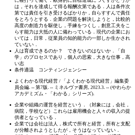
に鞭打って働く．献身的に目標達成につくすかどうか
は，それを達成して得る報酬次第である．人は条件次
第では責任を引き受けるばかりか，自らすすんで責任
をとろうとする．企業の問題を解決しようと，比較的
高度の創造力を駆使し，手練をつくし，創意工夫をこ
らす能力は大抵の人に備わっている．現代の企業にお
いては，日常，従業員の知的能力の一部しか生かされ
ていない．
人は育成できるのか？ できないのはないか．「自
学」のプロセスであり，個人の思索，大きな仕事，高
い志
条件適温 コンティンジェンシー
よくわかる現代経営 / 「よくわかる現代経営」編集委
員会編. -- 第7版. -- ミネルヴァ書房, 2023.3. -- (やわらか
アカデミズム・「わかる」シリーズ).
企業や組織の運営を経営という．（対象には，会社，
病院，学校など）これらは雇用機会と人々の収入の提
供者となっている．
企業では会社は法人，株式で所有と経営，所有と支配
が分離されようとしたが，そうはなっていない．