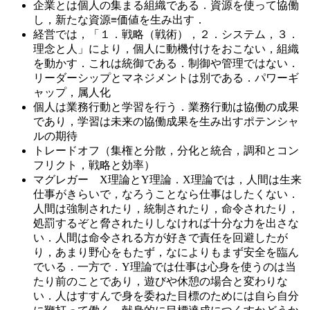
企業とは個人の集まる組織である．資源を使って協働
し，新たな資源≡価値を生み出す．
経営では，「１．戦略（戦術），２．システム，３．
理念と人」により，個人に動機付けをおこない，組織
を動かす．これは統御である．制御や管理ではない．
リーダーシップとマネジメントは別である．パワーギ
ャップ，属人化
個人は業務行動と学習を行う．業務行動は協働の成果
であり，学習は未来の協働成果を生み出すポテンシャ
ルの期待
トレードオフ（集権と分散，分化と統合，調和とコン
フリクト，戦略と効率）
マグレガー X理論とY理論．X理論では，人間は生来
仕事がきらいで，なろうことなら仕事はしたくない．
人間は強制されたり，統制されたり，命令されたり，
処罰するぞと脅されたりしなければ十分な力を出さな
い．人間は命令される方が好きで責任を回避したが
り，あまり野心をもたず，なによりもまず安全を臨ん
でいる．一方で．Y理論では仕事は心身を使うのは当
たり前のことであり，遊びや休憩の場合と変わりな
い．人はすすんで身を委ねた目標のためには自ら自分