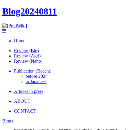
Blog20240811
Home
Review (Bio)
Review (Agri)
Review (Nano)
Publication (Recent)
before 2024
in Japanese
Articles in press
ABOUT
CONTACT
Blogs