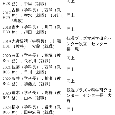
同上
H28
務），中里（就職）
古橋（学科長），西澤（教
2017
務），横水（就職）（改組し
同上
H29
3専攻）
吉田（学科長），川口（教
2018
同上
H30
務），須田（就職）
低温プラズマ科学研究セ
大野哲靖（学科長），川瀬
2019
ンター設立 センター
H31
（教務），安藤（就職）
長 堀
豊田（学科長），福塚（教
2020
同上
R02
務），長谷川（就職）
佐藤（学科長），西澤（教
2021
同上
R03
務），早川（就職）
藤井（学科長），川瀬（教
2022
同上
R04
務），加藤丈（就職）
低温プラズマ科学研究セ
道木（学科長），高橋（教
2023
ンター センター長 大
R05
務），山本（就職）
野
横水（学科長），岩田（教
2024
同上
R06
務），田中宏昌（就職）