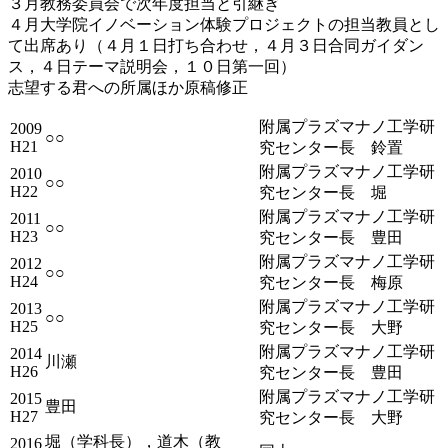
３月教務委員会で次年度担当と引継ぎ
４月大学院イノベーション体験プロジェクトの担当教員とし
て出席あり（４月１日打ち合わせ，４月３日合同ガイダン
ス，４日テーマ説明会，１０日第一回）
志望する君への所属ほか原稿修正
附属プラズマナノ工学研
2009
○○
H21
究センター長 鈴置
附属プラズマナノ工学研
2010
○○
H22
究センター長 堀
附属プラズマナノ工学研
2011
○○
H23
究センター長 豊田
附属プラズマナノ工学研
2012
○○
H24
究センター長 梅原
附属プラズマナノ工学研
2013
○○
H25
究センター長 大野
附属プラズマナノ工学研
2014
川瀬
H26
究センター長 豊田
附属プラズマナノ工学研
2015
豊田
H27
究センター長 大野
堀（学科長），道木（教
2016