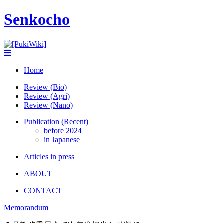
Senkocho
Home
Review (Bio)
Review (Agri)
Review (Nano)
Publication (Recent)
before 2024
in Japanese
Articles in press
ABOUT
CONTACT
Memorandum