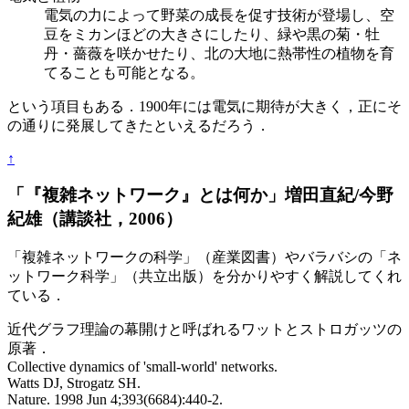
電気の力によって野菜の成長を促す技術が登場し、空
豆をミカンほどの大きさにしたり、緑や黒の菊・牡
丹・薔薇を咲かせたり、北の大地に熱帯性の植物を育
てることも可能となる。
という項目もある．1900年には電気に期待が大きく，正にそ
の通りに発展してきたといえるだろう．
↑
「『複雑ネットワーク』とは何か」増田直紀/今野
紀雄（講談社，2006）
「複雑ネットワークの科学」（産業図書）やバラバシの「ネ
ットワーク科学」（共立出版）を分かりやすく解説してくれ
ている．
近代グラフ理論の幕開けと呼ばれるワットとストロガッツの
原著．
Collective dynamics of 'small-world' networks.
Watts DJ, Strogatz SH.
Nature. 1998 Jun 4;393(6684):440-2.