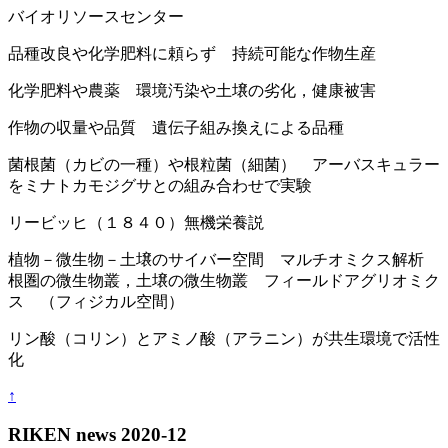
バイオリソースセンター
品種改良や化学肥料に頼らず 持続可能な作物生産
化学肥料や農薬 環境汚染や土壌の劣化，健康被害
作物の収量や品質 遺伝子組み換えによる品種
菌根菌（カビの一種）や根粒菌（細菌） アーバスキュラー
をミナトカモジグサとの組み合わせで実験
リービッヒ（１８４０）無機栄養説
植物－微生物－土壌のサイバー空間 マルチオミクス解析
根圏の微生物叢，土壌の微生物叢 フィールドアグリオミク
ス （フィジカル空間）
リン酸（コリン）とアミノ酸（アラニン）が共生環境で活性
化
↑
RIKEN news 2020-12