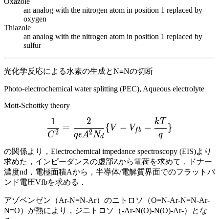
Oxazole
an analog with the nitrogen atom in position 1 replaced by
oxygen
Thiazole
an analog with the nitrogen atom in position 1 replaced by
sulfur
光化学反応による水素の生成とN≡Nの切断
Photo-electrochemical water splitting (PEC), Aqueous electrolyte
Mott-Schottky theory
1
2
k
T
\frac{1}{C^2} = \frac{2}{q \epsilon A^
=
{
−
−
}
V
V
f
b
2
2
C
q
ϵ
A
N
q
d
の関係より，Electrochemical impedance spectroscopy (EIS)より
求めた，インピーダンスの虚部Zから電荷を求めて，ドナー
濃度nd，電極面積Aから，半導体/電解質界面でのフラットバ
ンド電圧Vfbを求める．
アゾベンゼン（Ar-N=N-Ar）のニトロソ（O=N-Ar-N=N-Ar-
N=O）が熱により，ジニトロソ（-Ar-N(O)-N(O)-Ar-）とな