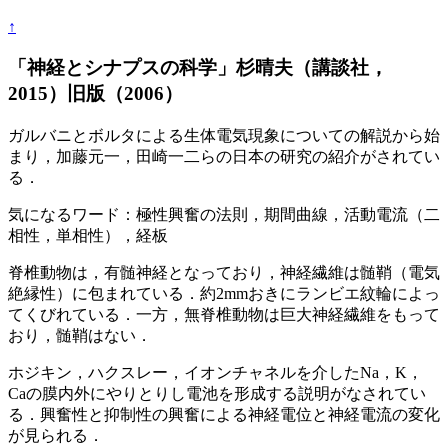
↑
「神経とシナプスの科学」杉晴夫（講談社，
2015）旧版（2006）
ガルバニとボルタによる生体電気現象についての解説から始
まり，加藤元一，田崎一二らの日本の研究の紹介がされてい
る．
気になるワード：極性興奮の法則，期間曲線，活動電流（二
相性，単相性），経板
脊椎動物は，有髄神経となっており，神経繊維は髄鞘（電気
絶縁性）に包まれている．約2mmおきにランビエ紋輪によっ
てくびれている．一方，無脊椎動物は巨大神経繊維をもって
おり，髄鞘はない．
ホジキン，ハクスレー，イオンチャネルを介したNa，K，
Caの膜内外にやりとりし電池を形成する説明がなされてい
る．興奮性と抑制性の興奮による神経電位と神経電流の変化
が見られる．