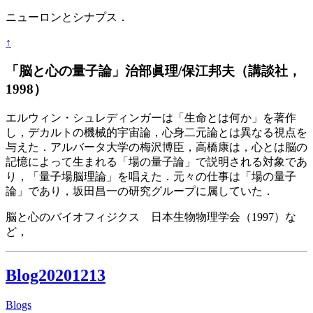
ニューロンとシナプス．
↑
「脳と心の量子論」治部眞理/保江邦夫（講談社，
1998）
エルウィン・シュレディンガーは「生命とは何か」を著作
し，デカルトの機械的宇宙論，心身二元論とは異なる視点を
与えた．アルバータ大学の梅沢博臣，高橋康は，心とは脳の
記憶によって生まれる「場の量子論」で説明される対象であ
り，「量子場脳理論」を唱えた．元々の仕事は「場の量子
論」であり，坂田昌一の研究グループに属していた．
脳と心のバイオフィジクス 日本生物物理学会（1997）な
ど，
Blog20201213
Blogs