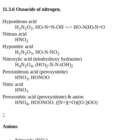
11.3.6 Oxoacids of nitrogen.
Hyponitrous acid
H
N
O
, HO-N=N-OH <-> HO-N(H)-N=O
2
2
2
Nitrous acid
HNO
2
Hyponitric acid
H
N
O
, HO-N-NO
2
2
3
2
Nitroxylic acid (tetrahydroxy hydrazine)
H
N
O
, (HO)
-N-N-(OH)
4
2
4
2
2
Peroxinitrous acid (peroxynitrite)
HNO
, HONOO
3
Nitric acid
HNO
3
Peroxonitric acid (peroxynitrate) & anion
HNO
, HOONOO, ([N+](=O)([O-])OO)
4
↑
Anions
−