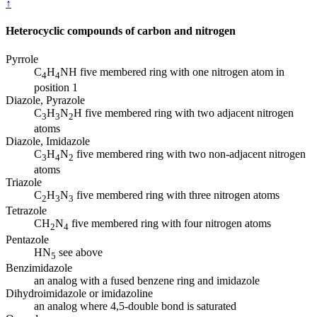
↑
Heterocyclic compounds of carbon and nitrogen
Pyrrole
C
H
NH five membered ring with one nitrogen atom in
4
4
position 1
Diazole, Pyrazole
C
H
N
H five membered ring with two adjacent nitrogen
3
3
2
atoms
Diazole, Imidazole
C
H
N
five membered ring with two non-adjacent nitrogen
3
4
2
atoms
Triazole
C
H
N
five membered ring with three nitrogen atoms
2
3
3
Tetrazole
CH
N
five membered ring with four nitrogen atoms
2
4
Pentazole
HN
see above
5
Benzimidazole
an analog with a fused benzene ring and imidazole
Dihydroimidazole or imidazoline
an analog where 4,5-double bond is saturated