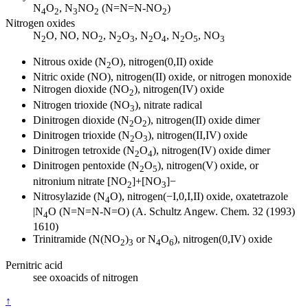
N
O
, N
NO
(N=N=N-NO
)
4
2
3
2
2
Nitrogen oxides
N
O, NO, NO
, N
O
, N
O
, N
O
, NO
2
2
2
3
2
4
2
5
3
Nitrous oxide (N
O), nitrogen(0,II) oxide
2
Nitric oxide (NO), nitrogen(II) oxide, or nitrogen monoxide
Nitrogen dioxide (NO
), nitrogen(IV) oxide
2
Nitrogen trioxide (NO
), nitrate radical
3
Dinitrogen dioxide (N
O
), nitrogen(II) oxide dimer
2
2
Dinitrogen trioxide (N
O
), nitrogen(II,IV) oxide
2
3
Dinitrogen tetroxide (N
O
), nitrogen(IV) oxide dimer
2
4
Dinitrogen pentoxide (N
O
), nitrogen(V) oxide, or
2
5
nitronium nitrate [NO
]+[NO
]−
2
3
Nitrosylazide (N
O), nitrogen(−I,0,I,II) oxide, oxatetrazole
4
|N
O (N=N=N-N=O) (A. Schultz Angew. Chem. 32 (1993)
4
1610)
Trinitramide (N(NO
)
or N
O
), nitrogen(0,IV) oxide
2
3
4
6
Pernitric acid
see oxoacids of nitrogen
↑