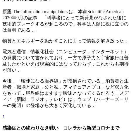
原題 The information manipulators は 本家Scientific American
2020年9月の記事 「科学者にとって新発見がなされた後に
技術的ブレークするが起こるので，科学は人類に役に立つの
は自明である．」
物質とエネルギーを動かすことによって情報を解き放った．
電気と通信，情報化社会（コンピュータ，インターネット）
の発展について書かれており，一方で原子力と宇宙旅行は普
及したかといえば現実的にはなっておらず，これからも期待
が薄い．
今後，「曖昧になる境界線」が指摘されている．消費者と生
産者，職場と家庭，公と私，アマチュアとプロ，など双方化
をもって，境界線はますます曖昧となってくるだろう．メデ
ィア（新聞，ラジオ，テレビ）は，ウェブ（バーナーズ＝リ
ーの発明）の登場から大きく変化している．
↑
感染症との終わりなき戦い コレラから新型コロナまで