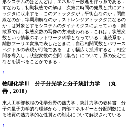
形システムのほとんどは，エネルギー散逸を伴う系である．
すなわち，初期状態での解は，次第に時間の発展と共にアト
ラクタに収束する．このアトラクタが，平衡点なのか，閉曲
線なのか，準周期解なのか，ストレンジアトラクタになるの
か，は対象とするシステムのダイナミクスによっている．離
散系では，状態変数の写像の方法使われる．これは，状態変
数という情報のネットワーク科学となっている．連続系を，
離散フーリエ変換で表したときに，自己相関関数とパワース
ペクトルの表現が可能である．より幅広く拡張すると，相空
間を導入し，状態変数の空間（集合）について，系の安定性
などを調べることができる．
↑
物理化学Ⅲ 分子分光学と分子統計力学 （丸
善，2018）
東大工学部教程の化学分野の熱力学，統計力学の教科書．分
子の量子力学的な理解から，内部エネルギーと分配関数によ
る物質の熱力学的な性質との対応について解説されている．
↑