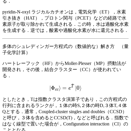
る．
pyridin-N-oxyl ラジカルカチオンは，電気化学（ET），水素
引き抜き（HAT），プロトン関与（PCET）などの経路で水
素原子が取り除かれて生成される．この時，水は過酸化水素
を生成する．逆では，酸素や過酸化水素が水に還元される．
多体のシュレディンガー方程式の（数値的な）解き方 （量
子化学計算）
ハートレーフック（HF）からMoller-Plesser（MP）摂動法が
開発され，その後，結合クラスター（CC）が使われてい
る．
^
\left|\Phi_{cc}\right\rangle = e
T
∣
Φ
⟩
=
∣
0
⟩
e
c
c
としたとき，Tは指数クラスタ演算子であり，この方程式の
行列に含まれるランクが，１体の時S,２体の時D,３体T,４体
Qとする．通常，Coupled-cluster singles and doubles（CCSD）
と呼び，３体を含めるとCCSD(T)，などと呼ばれる．指数で
はなく線型で置いた場合が，Configuration interaction（CI）の
こととなる．