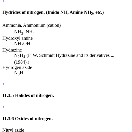
↑
Hydrides of nitrogen. (Imido NH, Amine NH
, etc.)
2
Ammonia, Ammonium (cation)
+
NH
, NH
3
4
Hydroxyl amine
NH
OH
2
Hydrazine
N
H
(F. W. Schmidt Hydrazine and its derivatives ...
2
4
(1984).)
Hydrogen azide
N
H
3
↑
11.3.5 Halides of nitrogen.
↑
11.3.6 Oxides of nitrogen.
Nitryl azide