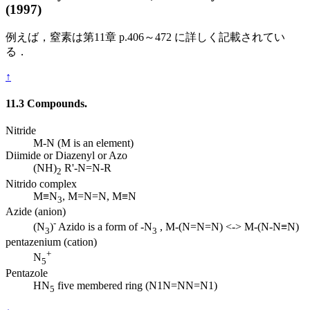
(1997)
例えば，窒素は第11章 p.406～472 に詳しく記載されてい
る．
↑
11.3 Compounds.
Nitride
M-N (M is an element)
Diimide or Diazenyl or Azo
(NH)
R'-N=N-R
2
Nitrido complex
M≡N
, M=N=N, M≡N
3
Azide (anion)
-
(N
)
Azido is a form of -N
, M-(N=N=N) <-> M-(N-N≡N)
3
3
pentazenium (cation)
+
N
5
Pentazole
HN
five membered ring (N1N=NN=N1)
5