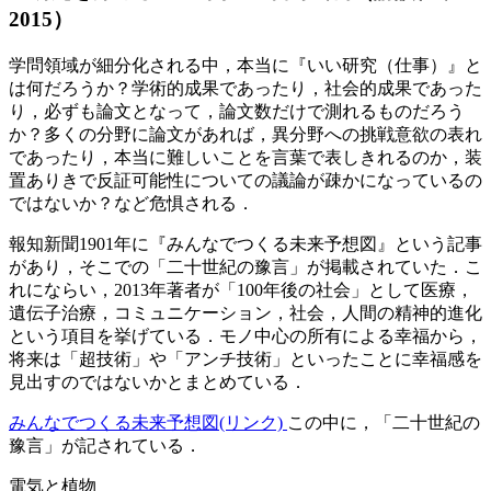
2015）
学問領域が細分化される中，本当に『いい研究（仕事）』と
は何だろうか？学術的成果であったり，社会的成果であった
り，必ずも論文となって，論文数だけで測れるものだろう
か？多くの分野に論文があれば，異分野への挑戦意欲の表れ
であったり，本当に難しいことを言葉で表しきれるのか，装
置ありきで反証可能性についての議論が疎かになっているの
ではないか？など危惧される．
報知新聞1901年に『みんなでつくる未来予想図』という記事
があり，そこでの「二十世紀の豫言」が掲載されていた．こ
れにならい，2013年著者が「100年後の社会」として医療，
遺伝子治療，コミュニケーション，社会，人間の精神的進化
という項目を挙げている．モノ中心の所有による幸福から，
将来は「超技術」や「アンチ技術」といったことに幸福感を
見出すのではないかとまとめている．
みんなでつくる未来予想図(リンク)
この中に，「二十世紀の
豫言」が記されている．
電気と植物