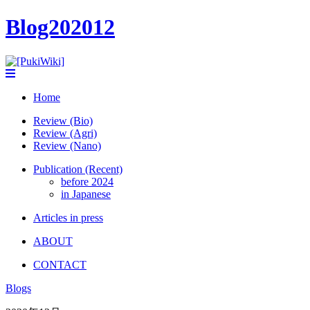
Blog202012
Home
Review (Bio)
Review (Agri)
Review (Nano)
Publication (Recent)
before 2024
in Japanese
Articles in press
ABOUT
CONTACT
Blogs