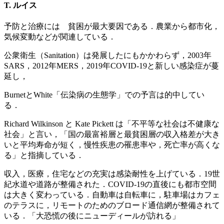
T. ルイス
予防と治療には 貧困が最大要因である．農業から都市化，
気候変動などが関連している．
公衆衛生（Sanitation）は発展したにもかかわらず，2003年
SARS，2012年MERS，2019年COVID-19と新しい感染症が蔓
延し，
BurnetとWhite「伝染病の生態学」での予言は的中してい
る．
Richard Wilkinson と Kate Pickett は「不平等な社会は不健康な
社会」と言い，「国の最富裕層と最貧困層の収入格差が大き
いと平均寿命が短く，慢性疾患の罹患率や，死亡率が高くな
る」と指摘している．
収入，医療，住宅などの充実は感染耐性を上げている．19世
紀水道や道路が整備された．COVID-19の直後にも都市空間
は大きく変わっている．自動車は自転車に，駐車場はカフェ
のテラスに，リモートのためのブロード通信網が整備されて
いる．「大恐慌の後にニューディールが訪れる」