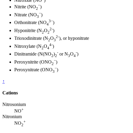
Nitroxide (NO
)
−
Nitrite (NO
)
2
−
Nitrate (NO
)
3
3−
Orthonitrate (NO
)
4
2-
Hyponitrite (N
O
)
2
2
2-
Trioxodinitrate (N
O
), or hyponitrate
2
3
4-
Nitroxylate (N
O
)
2
4
-
-
Dinitramide (N(NO
)
or N
O
)
2
2
3
4
−
Peroxynitrite (ONO
)
2
−
Peroxynitrate (ONO
)
3
↑
Cations
Nitrosonium
+
NO
Nitronium
+
NO
2