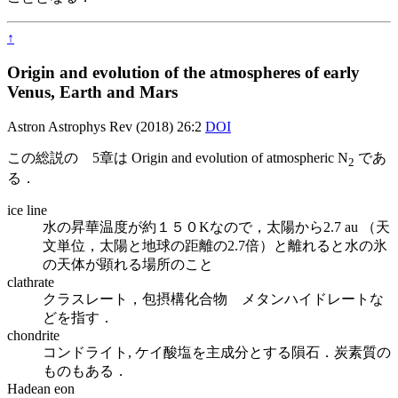
↑
Origin and evolution of the atmospheres of early
Venus, Earth and Mars
Astron Astrophys Rev (2018) 26:2
DOI
この総説の 5章は Origin and evolution of atmospheric N
であ
2
る．
ice line
水の昇華温度が約１５０Kなので，太陽から2.7 au （天
文単位，太陽と地球の距離の2.7倍）と離れると水の氷
の天体が顕れる場所のこと
clathrate
クラスレート，包摂構化合物 メタンハイドレートな
どを指す．
chondrite
コンドライト, ケイ酸塩を主成分とする隕石．炭素質の
ものもある．
Hadean eon