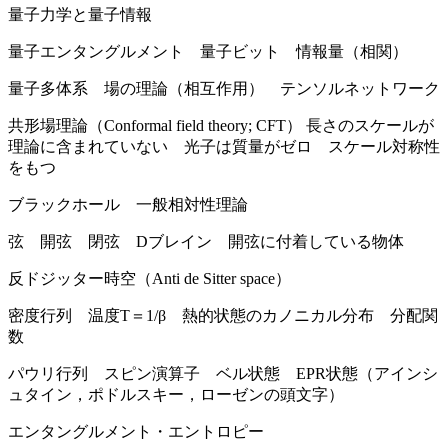
量子力学と量子情報
量子エンタングルメント 量子ビット 情報量（相関）
量子多体系 場の理論（相互作用） テンソルネットワーク
共形場理論（Conformal field theory; CFT） 長さのスケールが
理論に含まれていない 光子は質量がゼロ スケール対称性
をもつ
ブラックホール 一般相対性理論
弦 開弦 閉弦 Dブレイン 開弦に付着している物体
反ドジッター時空（Anti de Sitter space）
密度行列 温度T＝1/β 熱的状態のカノニカル分布 分配関
数
パウリ行列 スピン演算子 ベル状態 EPR状態（アインシ
ュタイン，ポドルスキー，ローゼンの頭文字）
エンタングルメント・エントロピー