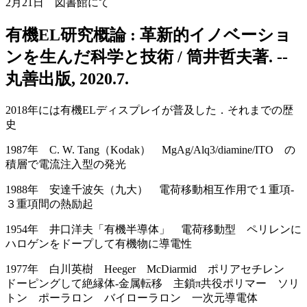
2月21日 図書館にて
有機EL研究概論 : 革新的イノベーショ
ンを生んだ科学と技術 / 筒井哲夫著. --
丸善出版, 2020.7.
2018年には有機ELディスプレイが普及した．それまでの歴
史
1987年 C. W. Tang（Kodak） MgAg/Alq3/diamine/ITO の
積層で電流注入型の発光
1988年 安達千波矢（九大） 電荷移動相互作用で１重項-
３重項間の熱励起
1954年 井口洋夫「有機半導体」 電荷移動型 ペリレンに
ハロゲンをドープして有機物に導電性
1977年 白川英樹 Heeger McDiarmid ポリアセチレン
ドーピングして絶縁体-金属転移 主鎖π共役ポリマー ソリ
トン ポーラロン バイローラロン 一次元導電体