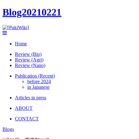
Blog20210221
Home
Review (Bio)
Review (Agri)
Review (Nano)
Publication (Recent)
before 2024
in Japanese
Articles in press
ABOUT
CONTACT
Blogs