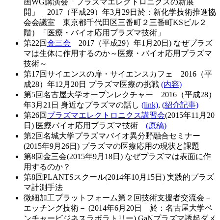
画WG講演会「プラズマエレクトロニクスの新展
開」 2017（平成29）年3月29日於：新化学技術推進協
会会議室 東京都千代田区三番町２三番町KSビル２
階）「医療・バイオ応用プラズマ技術」
第22回
金三会
2017（平成29）年1月20日) なぜプラズ
マは生体に作用するのか～医療・バイオ応用プラズマ
技術～
第17回サイエンスの扉・サイエンスカフェ 2016（平
成28）年12月20日 プラズマ医療の挑戦
(内容)
第5回名古屋大学オープンレクチャー 2016（平成28）
年3月21日 身近なプラズマの話し
(link)
,
(紹介記事)
第26回
プラズマエレクトロニクス講習会
(2015年11月20
日) 医療バイオ応用プラズマ技術
(原稿)
第2回名城大学プラズマバイオ異分野融合セミナー
(2015年9月26日) プラズマの医療応用の現状と課題
第8回金三会(2015年9月18日) なぜプラズマは表面に作
用するのか？
第8回PLANTSスクール(2014年10月15日) 実践的プラズ
マ計測手法
微細加工プラットフォーム第２回技術支援者交流会－
エッチング技術－ (2014年6月20日 於：名古屋大学ベ
ンチャービジネスラボラトリー) GaNプラズマ誘起ダメ