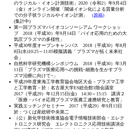
のラジカル・イオン計測技術」2020（令和2）年9月4日
（金）オンライン開催「閾値イオン化による質量分析
での分子状ラジカルやイオン計測」
(原稿)
(集計中)
第一回プラズマバイオコンソーシアム ワークショッ
プ 2018（平成30）年9月14日「バイオ応用のための大
気圧プラズマの多様性」
平成30年度オープンキャンパス 2018（平成30）年8月
8日(水)10:25～11:05模擬講義「プラズマが拓く未来社
会」
自然科学研究機構シンポジウム 2018（平成30）年3月
11日「プラズマ医療応用への挑戦~細胞を生かすプラ
ズマ治療に向けて~」
平成29年度東海工学教育協会地区大会－プラズマ工学
と工学教育－於：名古屋大学ES総合館1階会議室
2017（平成29）年12月15日(金) 14:30～15:15 講演２
「医療・バイオ応用プラズマ医農工連携研究と教育」
実践エッチングセミナー 2017（平成29）年9月13日
於：つくば産総研中央第二
（公）新化学技術推進協会電子情報技術部会・エレク
トロニクス研究会 エレクトロニクス応用技術講演企