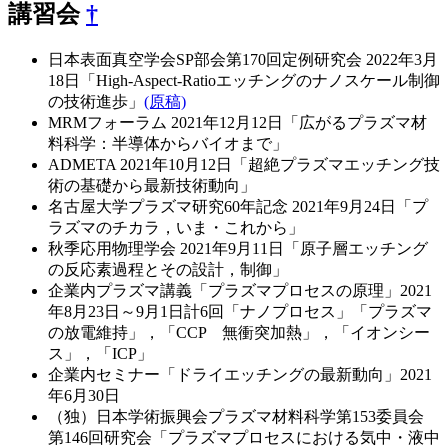
講習会
†
日本表面真空学会SP部会第170回定例研究会 2022年3月
18日「High-Aspect-Ratioエッチングのナノスケール制御
の技術進歩」
(原稿)
MRMフォーラム 2021年12月12日「広がるプラズマ材
料科学：半導体からバイオまで」
ADMETA 2021年10月12日「超絶プラズマエッチング技
術の基礎から最新技術動向」
名古屋大学プラズマ研究60年記念 2021年9月24日「プ
ラズマのチカラ，いま・これから」
秋季応用物理学会 2021年9月11日「原子層エッチング
の反応素過程とその設計，制御」
企業内プラズマ講義「プラズマプロセスの原理」2021
年8月23日～9月1日計6回「ナノプロセス」「プラズマ
の放電維持」，「CCP 無衝突加熱」，「イオンシー
ス」，「ICP」
企業内セミナー「ドライエッチングの最新動向」2021
年6月30日
（独）日本学術振興会プラズマ材料科学第153委員会
第146回研究会「プラズマプロセスにおける気中・液中