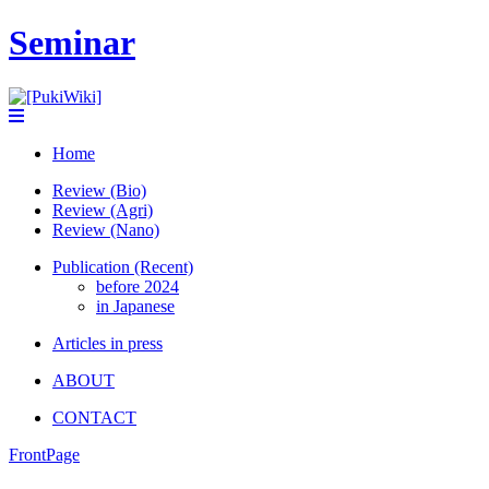
Seminar
Home
Review (Bio)
Review (Agri)
Review (Nano)
Publication (Recent)
before 2024
in Japanese
Articles in press
ABOUT
CONTACT
FrontPage